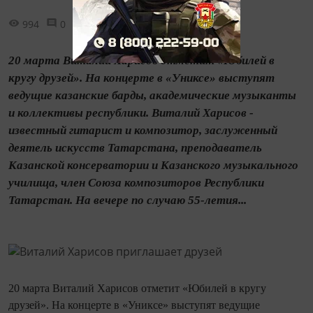
994
0
0
20 марта Виталий Харисов отметит «Юбилей в
кругу друзей». На концерте в «Униксе» выступят
ведущие казанские барды, академические музыканты
и коллективы республики. Виталий Харисов -
известный гитарист и композитор, заслуженный
деятель искусств Татарстана, преподаватель
Казанской консерватории и Казанского музыкального
училища, член Союза композиторов Республики
Татарстан. На вечере по случаю 55-летия...
20 марта Виталий Харисов отметит «Юбилей в кругу
друзей». На концерте в «Униксе» выступят ведущие