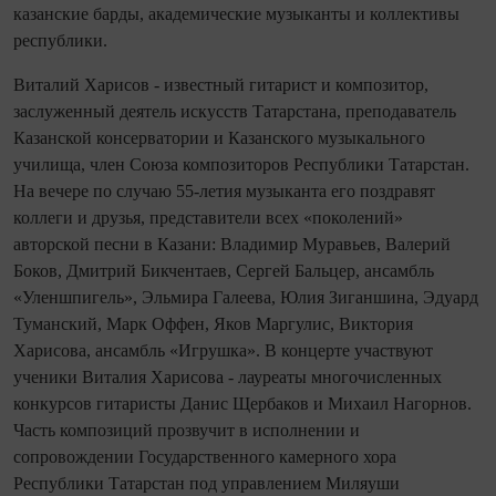
казанские барды, академические музыканты и коллективы
республики.
Виталий Харисов - известный гитарист и композитор,
заслуженный деятель искусств Татарстана, преподаватель
Казанской консерватории и Казанского музыкального
училища, член Союза композиторов Республики Татарстан.
На вечере по случаю 55-летия музыканта его поздравят
коллеги и друзья, представители всех «поколений»
авторской песни в Казани: Владимир Муравьев, Валерий
Боков, Дмитрий Бикчентаев, Сергей Бальцер, ансамбль
«Уленшпигель», Эльмира Галеева, Юлия Зиганшина, Эдуард
Туманский, Марк Оффен, Яков Маргулис, Виктория
Харисова, ансамбль «Игрушка». В концерте участвуют
ученики Виталия Харисова - лауреаты многочисленных
конкурсов гитаристы Данис Щербаков и Михаил Нагорнов.
Часть композиций прозвучит в исполнении и
сопровождении Государственного камерного хора
Республики Татарстан под управлением Миляуши