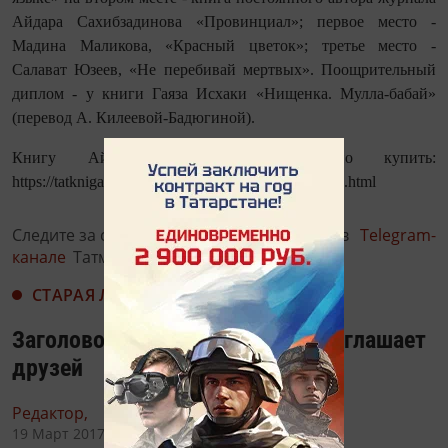
Айдара Сахибзадинова «Провинциал»; первое место -
Мадина Маликова, «Красный цветок»; третье место -
Салават Юзеев, «Не перебивай мертвых». Поощрительный
диплом - у книги Гаяза Исхаки «Нищенка. Мулла-бабай»
(перевод А. Килеевой-Бадюгиной).
Книгу Айдара Сахибзадинова можно купить:
https://tatkniga.ru/book/provintsial-rasskazy-povesti1.html
Следите за самым важным и интересным в
Telegram-
канале
Татмедиа
СТАРАЯ ЛЕНТА НОВОСТЕЙ
Заголовок: Виталий Харисов приглашает
друзей
Редактор,
19 Март 2017 - 23:00