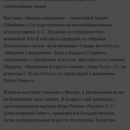
слабовидящих людей.
Выставка «Видеть невидимое» - совместный проект
Сбербанка и Государственного музея изобразительных
искусств имени А. С. Пушкина в сотрудничестве с
компанией Visa.В ней шесть шедевров из собрания
Пушкинского музея: «Благовещение» Сандро Боттичелли,
«Мадонна с младенцем» Лукаса Кранаха Старшего,
«Натюрморт с атрибутами искусств» Жана-Батиста Симеона
Шардена, «Нападение ягуара на лошадь» Анри Руссо, «А, ты
ревнуешь?» Поля Гогена и «Старый еврей с мальчиком»
Пабло Пикассо.
Впервые выставку показали в Москве, в Пушкинском музее
во Всемирный день слепых. В Казани к ней добавилась
тактильная копия картины Ильи Репина «Портрет О. С.
Александровой-Гейнс», хранящейся в Государственном
музее изобразительных искусств Республики Татарстан.