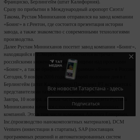
Франциско, Берлингейм (штат Калифорния).
Сразу по прибытии в Международный аэропорт Сиэтл/
Такома, Рустам Минниханов отправился на завод компании
«Боинг» в г.Рентон, где состоится презентация истории
завода, а также знакомство с современными технологиями
производства.
Далее Рустам Минниханов посетит завод компании «Боинг»,
находящийся в г.Эверетт. Здесь состоится встреча с
российскими инженерами, работающими над проектами
«Боинг», а также брифинг по программам «Боинг» в России.
Сегодня, 9 ноября 2016 года, во второй половине дня в г.
Берлингейм (штат Калифорния) Президент РТ встретится с
Все новости Татарстана - здесь
представителями татарской общины США.
Завтра, 10 ноября, деловая часть рабочего визита Рустама
Подписаться
Минниханова начнется с посещения инновационных
компаний. Это в том числе компании Advenira Enterprises,
Inc.(производство нанокомпозитных материалов), DCM
Ventures (инвестиции в стартапы), SAP (поставщик
программных решений и автоматизированных систем