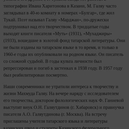
типографии Ивана Харитонова в Казани, М. Галяу часто
заглядывал в 40-ю комнату в номерах «Булгар», где жил
Тукай. Поэт называл Галяу «Марджан», по-дружески
подтрунивал над его творчеством. В тридцатые годы
выходят книги писателя «Муть» (1931), «Мухаджиры»
(1933), вошедшие в золотой фонд татарской литературы. Они
не были изданы на татарском языке в то время, и только в
1960-е годы их опубликовали на родном языке. Он писатель
со сложной судьбой. В годы культа личности был
репрессирован и погиб в застенках в 1938 году. В 1957 году
был реабилитирован посмертно.
Наши современники не утратили интереса к творчеству и
жизни Махмуда Галяу. На вечере наряду с исследователем
его творчества, доктором филологических наук Ф. Ганиевой
выступят внук О.Н. Галяутдинов (г. Хабаровск) и правнучка
писателя А.О. Галяутдинова (г. Москва). На встречу
приглашены учителя татарского языка и литературы
казанских школ и студенты Казанского федерального