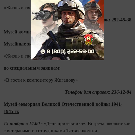
«Жизнь и творчество Г.Исхаки»
Телефон для справок: 292-45-38
Музей композитора Н.Г. Жиганова:
Музейные экспозиции и выставки:
«Жизнь и творчество Н. Жиганова»
по спе
циальным заявкам:
«В гости к композитору Жиганову»
Телефон для справок:
236-12-84
Музей-мемориал Великой Отечественной войны 1941-
1945 гг.
15 ноября в 14.00 -
«День призывника». Встреча школьников
с ветеранами и сотрудниками Татвоенкомата