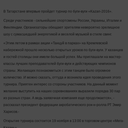
В Татарстане впервые пройдет турнир по буги-вуги «Kazan-2016».
Среди участников - сильнейшие спортсмены России, Украины, Италии и
Финляндии. Организаторы обещают зрителям невероятно зрелищное
шоу с сумасшедшей энергетикой и веселой музыкой в стиле свинг.
«Этим летом в рамках акции «Танцуй в парках» на Кремлевской
набережной прошло несколько открытых уроков по буги-вуги. У казанцев
и гостей столицы они имели большой успех. Мы приглашали на мастер-
классы лучших преподавателей буги-вуги и действующих чемпионов
страны. Желающих познакомиться с этим танцем было огромное
количество. И можно сказать, оттуда и возникла идея проведения этого
турнира. Приятен интерес со стороны участников. На данный момент
желание выступить на наших соревнованиях выразили порядка 30 пар
из разных стран. А ведь заявочная компания еще продолжается», -
рассказал президент федерации акробатического рок-н-ролла РТ Эмир
Харисов.-
Открытие турнира состоится 19 ноября в 13:00 в торговом центре «Мега-
Казань».