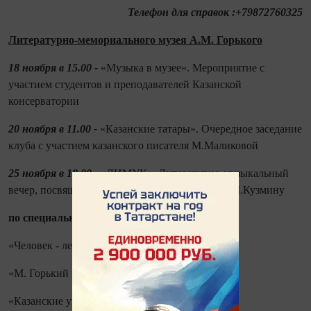
Телефон для справок :+79872760325
Литературно-мемориального музея А.М. Горького
18 ноября в 15.00 -
«Музыка в музее». Мероприятие с
участием студентов и преподавателей Казанской
консерватории
20 ноября в 11.00 -
«Казанские татары». Очередное заседание
клуба с участием казанского писателя М.Маликовой
25 ноября в 18.00 -
«ЛИМУК». Литературно-музыкальный
вечер, посвященный поэту серебренного века М.Кузмину
по специальным заявкам:
«Человек - легенда»
«М. Горький и Ф.И. Шаляпин»
«Казанские университеты» Максима Горького»