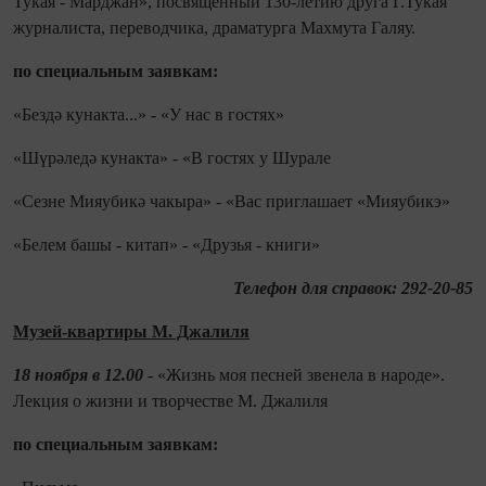
Тукая - Марджан», посвященный 130-летию друга Г.Тукая
журналиста, переводчика, драматурга Махмута Галяу.
по специальным заявкам:
«Бездә кунакта...» - «У нас в гостях»
«Шүрәледә кунакта» - «В гостях у Шурале
«Сезне Мияубикә чакыра» - «Вас приглашает «Мияубикэ»
«Белем башы - китап» - «Друзья - книги»
Телефон для справок: 292-20-85
Музей-квартиры М. Джалиля
18 ноября в 12.00
- «Жизнь моя песней звенела в народе».
Лекция о жизни и творчестве М. Джалиля
по специальным заявкам: