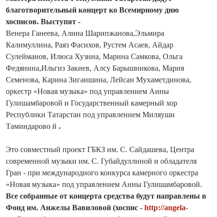
благотворительный концерт ко Всемирному дню
хосписов. Выступят -
Венера Ганеева, Алина Шарипжанова,Эльмира
Калимуллина, Раяз Фасихов, Рустем Асаев, Айдар
Сулейманов, Илюса Хузина, Марина Самкова, Ольга
Федянина,Ильгиз Закиев, Алсу Барышникова, Мария
Семенова, Карина Зиганшина, Лейсан Мухаметдинова,
оркестр «Новая музыка» под управлением Анны
Гулишамбаровой и Государственный камерный хор
Республики Татарстан под управлением Миляуши
Таминдарово й
.
Это совместный проект ГБКЗ им. С. Сайдашева, Центра
современной музыки им. С. Губайдуллиной и обладателя
Гран - при международного конкурса камерного оркестра
«Новая музыка» под управлением Анны Гулишамбаровой.
Все собранные от концерта средства будут направлены в
Фонд им. Анжелы Вавиловой (хоспис -
http://angela-