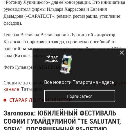
«Ротонду Лукницкого» для её консервации. Это инициатива
руководителя фирмы Ильдара Харрасова и Евгения
Давыдова («CAPATECT», ремонт, реставрация, утепление
фасадов).
Генерал Всеволод Всеволодович Лукницкий - директор
Казанского порохового завода, героически погибший от
ранений на заводе во время взрывов на нём в августе 1917
года (Казанская катастрофа).
Фото Гульнары САГИЕВОЙ
Все новости Татарстана - здесь
Следите за самым важным и интересным в
Telegram-
канале
Татмедиа
Подписаться
СТАРАЯ ЛЕНТА НОВОСТЕЙ
Заголовок: ЮБИЛЕЙНЫЙ ФЕСТИВАЛЬ
СОФИИ ГУБАЙДУЛИНОЙ “ТЕ SALUTANT,
SOFIA”, ПОСВЯЩЕННЫЙ 85-ЛЕТИЮ