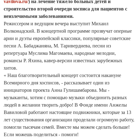
vavilova.ru/
) на лечение тяжело больных детей и
строительство второй очереди хосписа для пациентов с
неизлечимыми заболеваниями.
Режиссером и ведущим вечера выступит Михаил
Волконадский. В концертной программе прозвучат оперные
арии и дуэты европейской классики, популярные советские
песни А. Бабаджаняна, М. Таривердиева, песни из
репертуара Муслима Магомаева, народные мелодии,
романсы Р. Яхина, кавер-версии известных зарубежных
хитов.
« Наш благотворительный концерт состоится накануне
Всемирного дня хосписов, - рассказывает один из
инициаторов проекта Анна Гулишамбарова. Мы -
музыканты, хотим с помощью музыки объединить разных
людей в желании творить добро! В Фонде имени Анжелы
Вавиловой работают настоящие подвижники, которые за 13
лет существования организации проделали огромную работу,
помогли тысячам семей. Вместе мы можем сделать больше!
Если можешь поделиться - помоги!