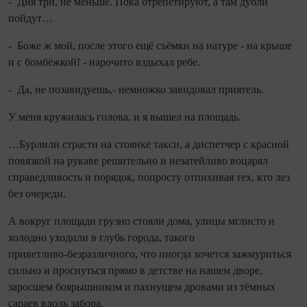
- Дня три, не меньше. Пока отрепетируют, а там дубли
пойдут…
- Боже ж мой, после этого ещё съёмки на натуре - на крыше
и с бомбёжкой! - нарочито вздыхал ребе.
- Да, не позавидуешь,- немножко завидовал приятель.
У меня кружилась голова, и я вышел на площадь.
…Бурлили страсти на стоянке такси, а диспетчер с красной
повязкой на рукаве решительно и незатейливо воцарял
справедливость и порядок, попросту отпихивая тех, кто лез
без очереди.
А вокруг площади грузно стояли дома, улицы мглисто и
холодно уходили в глубь города, такого
приветливо‑безразличного, что ино­гда хочется зажмуриться
сильно и проснуться прямо в детстве на нашем дворе,
заросшем боярышником и пахнущем дровами из тёмных
сараев вдоль забора.