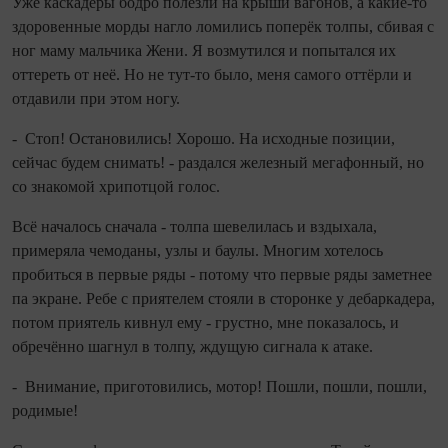
Уже каскадёры бодро полезли на крыши вагонов, а какие‑то
здоровенные морды нагло ломились поперёк толпы, сбивая с
ног маму мальчика Жени. Я возмутился и попытался их
оттереть от неё. Но не тут‑то было, меня самого оттёрли и
отдавили при этом ногу.
- Стоп! Остановились! Хорошо. На исходные позиции,
сейчас будем снимать! - раздался железный мегафонный, но
со знакомой хрипотцой голос.
Всё началось сначала - толпа шевелилась и вздыхала,
примеряла чемоданы, узлы и баулы. Многим хотелось
пробиться в первые ряды - потому что первые ряды заметнее
па экране. Ребе с приятелем стояли в сторонке у дебаркадера,
потом приятель кивнул ему - грустно, мне показалось, и
обречённо шагнул в толпу, ждущую сигнала к атаке.
- Внимание, приготовились, мотор! Пошли, по­шли, по­шли,
родимые!