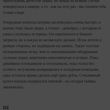
пропускаешь артистов цирка, не забудь на всякий случай
повернуться к камере, а то - как на этот раз - мы снимем тебя
только сзади.
Очередная попытка штурма захлебнулась очень быстро, и
виною тому были звери, а точнее - дикобраз, с которым от
ужаса случилась истерика. Он ощетинился и бешено
затрясся, ни в какую не желая идти дальше. Иглы летели в
разные стороны, их подбирали на память. Такие толстые
полированные иглы, чем‑то напоминавшие ободранные
гусиные перья, коричнево‑переливчатые и острые. Пока
дикобраза успокаивали и оттаскивали, пока толпа без
особого энтузиазма возвращалась к исходным­ позициям,
едва осталось время сделать ещё один дубль. Стеклянный
купол вокзала подёр­нулся синевой - на се­го­дня съёмка
закончилась.
III