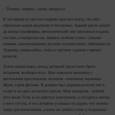
- Помню, по­мню,- снова заверил я.
В это время из светлого марева выплыл поезд. Он шёл
обратным ходом медленно и бесшумно. Задний вагон дошёл
до конца платформы, металлический лязг рассыпался вдоль
состава, и напротив нас замерла зелёная стена с узкими
окнами, напо­мнившими детские путешествия с бабушкой на
Украину, узкоколейку, степь и смутное гудение горячих
рельсов.
Толпа задвигалась, поезд, который предстояло брать
штурмом, возбудил всех. Мне показали женщину с
миленьким простеньким личиком - киномаму мальчика
Жени, героя фильма. Я должен был держаться возле неё в
толпе и не дать затоптать совсем. Мой напарник - ковбой
(его звали Толя, и он работал электриком, а се­го­дня и завтра
у него отгула, и он случайно услы­шал по радио, что нужны
люди для киносъёмок, а кино он любит) стоял у подножки