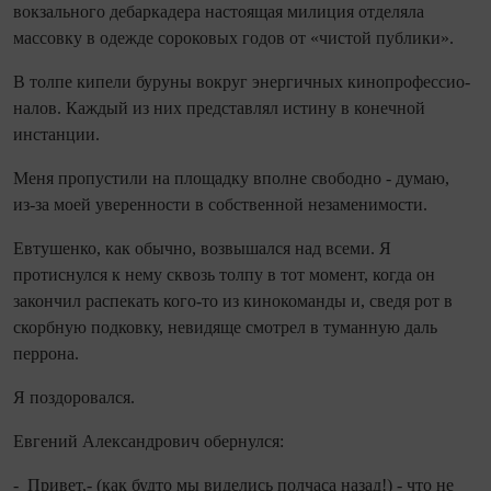
вокзального дебаркадера­ настоящая милиция отделяла
массовку в одежде сороковых годов от «чистой пуб­лики».
В толпе кипели буруны вокруг энергичных кинопрофессио­
налов. Каждый из них представлял истину в конечной
инстанции.
Меня пропустили на площадку вполне свободно - думаю,
из‑за моей уверенности в собственной незаменимости.
Евтушенко, как обычно, возвышался над всеми. Я
протиснулся к нему сквозь толпу в тот момент, ко­гда он
закончил распекать кого‑то из кинокоманды и, сведя рот в
скорбную подковку, невидяще смотрел в туманную даль
перрона.
Я поздоровался.
Евгений Александрович обернулся:
- Привет,- (как будто мы виделись полчаса назад!) - что не