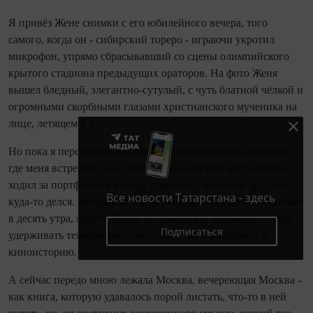
Я привёз Жене снимки с его юбилейного вечера, того
самого, ко­гда он - сибирский тореро - играю­чи укротил
микрофон, упрямо сбрасывавший со сцены олимпийского
крытого стадиона предыдущих ораторов. На фото Женя
вышел бледный, элегантно‑сутулый, с чуть блатной чёлкой и
огромными скорбными глазами христианского мученика на
лице, летящем в зал.
Но пока я переодевался в вокзальном отделении милиции,
где меня встретили как своего, сдавал форму костюмерам,
ходил за портфелем в камеру хранения - высокий друг мой
Все новости Татарстана - здесь
куда‑то делся. Завтра мне предстояло явиться на «Мосфильм»
в десять утра, надеть форму и снова ехать на вокзал, чтобы
Подписаться
удерживать темпераментную толпу, так и рвущуюся в
киноисторию.
А сейчас передо мною лежала Москва, вечереющая Москва -
как книга, которую удавалось порой листать, что‑то в ней