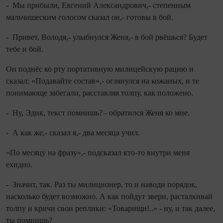
- Мы прибыли, Евгений Александрович,- степенным
мальчишеским голосом сказал он,- готовы в бой.
- Привет, Володя,- улыбнулся Женя,- в бой рвёшься? Будет
тебе и бой.
Он поднёс ко рту портативную милицейскую рацию и
сказал: «Подавайте состав»,- оглянулся на кожаных, и те
понимающе забегали, расставляя толпу, как положено.
- Ну, Эдик, текст по­мнишь? - обратился Женя ко мне.
- А как же,- сказал я,- два месяца учил.
«По месяцу на фразу»,- подсказал кто‑то внутри меня
ехидно.
- Значит, так. Раз ты милиционер, то и наводи порядок,
насколько будет возможно. А как пойдут звери, расталкивай
толпу и кричи свои реплики: «Товарищи!..» - ну, и так далее,
ты по­мнишь?