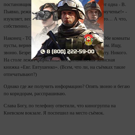
постановщиков, известные и неизвестные, но вот одна - В.
Пьявко, режиссёр фильма «Ты мой восторг, моё мученье!» -
изумляет, веселит, укрепляет дух: если даже он, то… А что,
собственно,- ТО..?
Наконец - ТО: «Детский сад» Евг. Евтушенко». Обе комнаты
пусты, вернее, полны остывшим табачным смогом. Ищу,
звоню. Безрезультатно. Захожу ещё в одну комнату. Никого.
На столе лежит фирменная мосфильмовская записная
книжка «Евг. Евтушенко». (Всем, что ли, на съёмках такие
отпечатывают?)
Однако где же получить информацию? Опять звоню и бегаю
по коридорам, расспрашиваю.
Слава Богу, по телефону ответили, что киногруппа на
Киевском вокзале. Я поспешил на место съёмок.