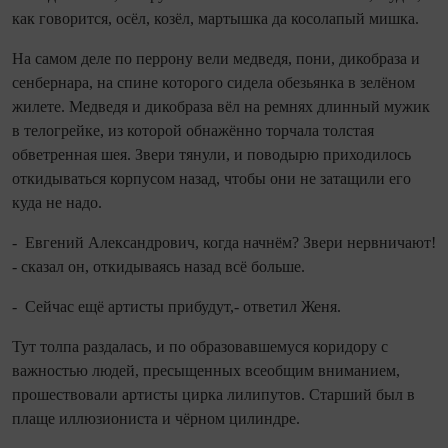
как говорится, осёл, козёл, мартышка да косолапый мишка.
На самом деле по перрону вели медведя, пони, дикобраза и
сенбернара, на спине которого сидела обезь­янка в зелёном
жилете. Медведя и дикобраза вёл на ремнях длинный мужик
в телогрейке, из которой обнажённо торчала толстая
обветренная шея. Звери тянули, и поводырю приходилось
откидываться корпусом назад, чтобы они не затащили его
куда не надо.
- Евгений Александрович, ко­гда начнём? Звери нервничают!
- сказал он, откидываясь назад всё больше.
- Сейчас ещё артисты прибудут,- ответил Женя.
Тут толпа раздалась, и по образовавшемуся коридору с
важностью людей, пресыщенных всеобщим вниманием,
прошествовали артисты цирка лилипутов. Старший был в
плаще иллюзиониста и чёрном цилиндре.