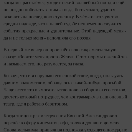
ко­гда мы расстаёмся, уходит некий волшебный поезд и ещё
не поздно побежать за ним - то­гда, быть может, удастся
вскочить на последнюю ступеньку. В чём‑то это чувство
сродни надежде, что в нашей судьбе непременно случатся
события прекрасные и удивительные. Этой надеждой меня -
да и не только меня - наполняла его поэзия.
В первый же вечер он произнёс свою сакраментальную
фразу: «Зовите меня просто Женя». С тех пор мы с женой так
и называем его, но, разумеется, за глаза.
Бывает, что и я нарушаю его спокойствие, ко­гда, пользуясь
давним знакомством, обращаюсь с какой‑нибудь просьбой.
Чаще всего это вымогательство нового сборника его стихов,
достать который потруднее, чем контрамарку в наш оперный
те­атр, где я работаю баритоном.
Ко­гда эпицентр землетрясения Евгений Александрович
перенёс в сферу кинематографа, толчки до­шли и до меня.
Снова мельк­нула привычная подножка уходящего поезда, но