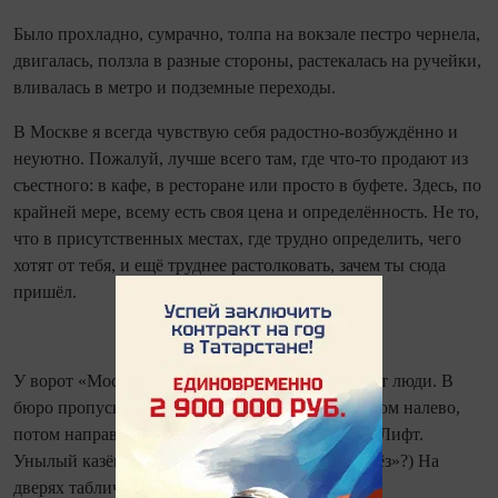
Было прохладно, сумрачно, толпа на вокзале пестро чернела,
двигалась, ползла в разные стороны, растекалась на ручейки,
вливалась в метро и подземные переходы.
В Москве я все­гда чувствую себя радостно‑возбуждённо и
неуютно. Пожалуй, лучше всего там, где что‑то продают из
съестного: в кафе, в ресторане или просто в буфете. Здесь, по
крайней мере, всему есть своя цена и определённость. Не то,
что в присутственных местах, где трудно определить, чего
хотят от тебя, и ещё труднее растолковать, зачем ты сюда
пришёл.
У ворот «Мосфильма» сутолока, деловито снуют люди. В
бюро пропусков моё имя есть. Я иду прямо, потом налево,
потом направо и - наискось тот самый подъезд. Лифт.
Унылый казённый коридор. (И это «фабрика грёз»?) На
дверях таблички - названия фильмов, фамилии