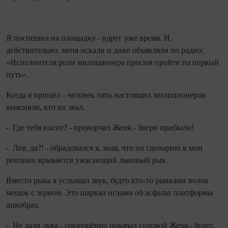
Я поспешил на площадку - вдруг уже время. И,
действительно, меня искали и даже объявляли по радио:
«Исполнителя роли милиционера просим пройти па первый
путь».
Ко­гда я пришёл - человек пять настоящих милиционеров
выясняли, кто их звал.
- Где тебя носит? - проворчал Женя.- Звери прибыли!
- Лев, да?! - обрадовался я, зная, что по сценарию в мои
реплики врывается ужасающий львиный рык.
Вместо рыка я услы­шал звук, будто кто‑то рывками волок
мешок с зерном. Это шаркал иглами об асфальт платформы
дикобраз.
- Не дали льва,- сокрушённо покачал головой Женя,- будет,