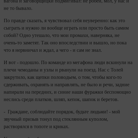
вагона и заговорщицки подмигивал: не робей, мол, у нас и
не то бывало.
По правде сказать, я чувствовал себя неуверенно: как это
сыграть и нужно ли вообще играть или просто быть самим
собой? Одно утешало, что мои промахи, наверняка, не
очень‑то заметят. Так оно впоследствии и вышло, но пока
что я нервничал и ждал, а чего - и сам не знал.
И вот - подошло. По команде из мегафона люди вскинули на
плечи чемоданы и узлы и рванули на поезд. Нас с Толей
закрутило, как щепки половодьем, о том, чтобы кого‑то
сдерживать, охранять и направлять, не было и речи, задние
напирали на передних, и синие наши фуражки беспомощно
неслись среди платков, шляп, кепок, шапок и беретов.
- Граждане, соблюдайте порядок, будьте людьми! - мой
звучный призыв тонул под стек­лянным куполом,
растворялся в топоте и криках.