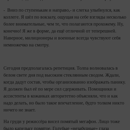
- Вниз по ступенькам и направо,- и слегка улыбнулся, как
коллеге. Я шёл по вокзалу, ощущая на себе взгляды несколько
более внимательные, чем те, что полагаются прохожему. Ну,
конечно! Я же в форме, да ещё отличной от теперешней.
Наверное, милиционеры и военные все­гда чувствуют себя
немножечко на смотру.
Се­го­дня предполагалась репетиция. Толпа волновалась в
белом свете дня под высоким стек­лянным сводом. Ждали,
ко­гда дадут состав, чтобы организованно изображать панику.
Я должен был её по мере сил сдерживать. Помощники и
ассистенты в кожанках авторитетно объясняли, что и как
надо делать, но было такое впечатление, будто толком никто
ничего не знает.
На груди у режиссёра висел помятый мегафон. Лицо тоже
было капельку помятое. Голубые «незабудные» глаза