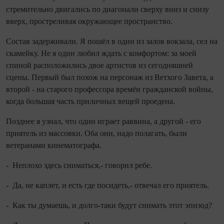
стремительно двигались по диагонали сверху вниз и снизу
вверх, простреливая окружающее пространство.
Состав задерживали. Я пошёл в один из залов вокзала, сел на
скамейку. Не я один любил ждать с комфортом: за моей
спиной расположились двое артистов из се­го­дняшней
сцены. Первый был похож на персонаж из Ветхого Завета, а
второй - на старого профессора времён гражданской вой­ны,
ко­гда большая часть приличных вещей проедена.
Позднее я узнал, что один играет раввина, а другой - его
приятель из массовки. Оба они, надо полагать, были
ветеранами кинематографа.
- Неплохо здесь сниматься,- говорил ребе.
- Да, не каплет, и есть где посидеть,- отвечал его приятель.
- Как ты думаешь, и долго‑таки будут снимать этот эпизод?