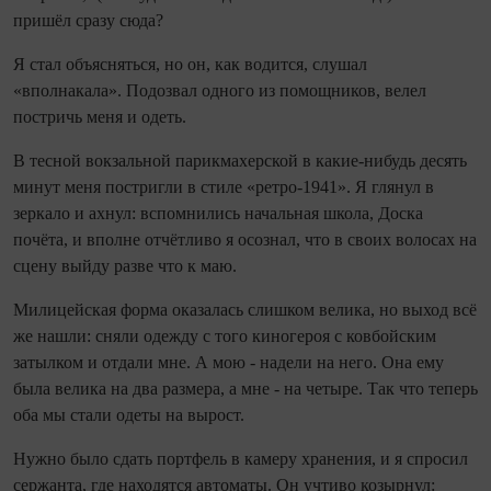
пришёл сразу сюда?
Я стал объясняться, но он, как водится, слушал
«вполнакала». Подозвал одного из помощников, велел
постричь меня и одеть.
В тесной вокзальной парикмахерской в какие‑нибудь десять
минут меня постригли в стиле «ретро‑1941». Я глянул в
зеркало и ахнул: вспо­мнились начальная школа, Доска
почёта, и вполне отчётливо я осо­знал, что в своих волосах на
сцену выйду разве что к маю.
Милицейская форма оказалась слишком велика, но выход всё
же нашли: сняли одежду с того киногероя с ковбойским
затылком и отдали мне. А мою - надели на него. Она ему
была велика на два размера, а мне - на четыре. Так что теперь
оба мы стали одеты на вырост.
Нужно было сдать портфель в камеру хранения, и я спросил
сержанта, где находятся автоматы. Он учтиво козырнул: