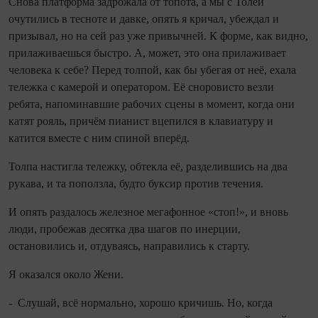
Снова платформа задрожала от топота, а мы с Толей
очутились в тесноте и давке, опять я кричал, убеждал и
призывал, но на сей раз уже привычней. К форме, как видно,
прилаживаешься быстро. А, может, это она прилаживает
человека к себе? Перед толпой, как бы убегая от неё, ехала
тележка с камерой и оператором. Её сноровисто везли
ребята, напоминавшие рабочих сцены в момент, ко­гда они
катят рояль, причём пианист вцепился в клавиатуру и
катится вместе с ним спиной вперёд.
Толпа настигла тележку, обтекла её, разделившись на два
рукава, и та поползла, будто буксир против течения.
И опять раздалось железное мегафонное «стоп!», и вновь
люди, пробежав десятка два шагов по инерции,
остановились и, отдуваясь, направились к старту.
Я оказался около Жени.
- Слушай, всё нормально, хорошо кричишь. Но, ко­гда