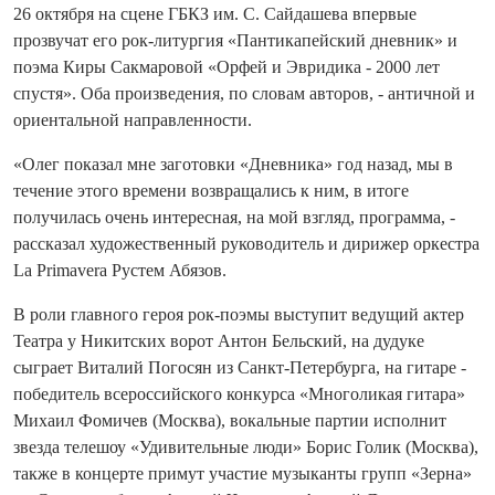
26 октября на сцене ГБКЗ им. С. Сайдашева впервые
прозвучат его рок-литургия «Пантикапейский дневник» и
поэма Киры Сакмаровой «Орфей и Эвридика - 2000 лет
спустя». Оба произведения, по словам авторов, - античной и
ориентальной направленности.
«Олег показал мне заготовки «Дневника» год назад, мы в
течение этого времени возвращались к ним, в итоге
получилась очень интересная, на мой взгляд, программа, -
рассказал художественный руководитель и дирижер оркестра
La Primavera Рустем Абязов.
В роли главного героя рок-поэмы выступит ведущий актер
Театра у Никитских ворот Антон Бельский, на дудуке
сыграет Виталий Погосян из Санкт-Петербурга, на гитаре -
победитель всероссийского конкурса «Многоликая гитара»
Михаил Фомичев (Москва), вокальные партии исполнит
звезда телешоу «Удивительные люди» Борис Голик (Москва),
также в концерте примут участие музыканты групп «Зерна»