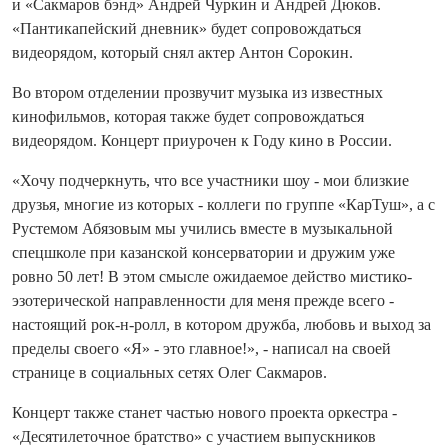
и «Сакмаров бэнд» Андрей Чуркин и Андрей Дюков.
«Пантикапейский дневник» будет сопровождаться
видеорядом, который снял актер Антон Сорокин.
Во втором отделении прозвучит музыка из известных
кинофильмов, которая также будет сопровождаться
видеорядом. Концерт приурочен к Году кино в России.
«Хочу подчеркнуть, что все участники шоу - мои близкие
друзья, многие из которых - коллеги по группе «КарТуш», а с
Рустемом Абязовым мы учились вместе в музыкальной
спецшколе при казанской консерватории и дружим уже
ровно 50 лет! В этом смысле ожидаемое действо мистико-
эзотерической направленности для меня прежде всего -
настоящий рок-н-ролл, в котором дружба, любовь и выход за
пределы своего «Я» - это главное!», - написал на своей
странице в социальных сетях Олег Сакмаров.
Концерт также станет частью нового проекта оркестра -
«Десятилеточное братство» с участием выпускников