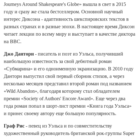
Journeys Around Shakespeare's Globe» вышла в свет в 2015
году и сразу же стала бестселлером. Основной научный
интерес Диксона - адаптивность шекспировских текстов в
разных странах и в разные эпохи. В настоящее время Диксон
читает лекции по всему миру и выступает в качестве диктора
на BBC.
Джо Данторн
- писатель и поэт из Уэльса, получивший
наибольшую известность за свой дебютный роман
«Субмарина» и его одноименную экранизацию. В 2010 году
Данторн выпустил свой первый сборник стихов, а через
несколько месяцев представил второй роман под названием
«Wild Abandon», благодаря которому стал обладателем
премии «Society of Authors' Encore Award». Еще через два
года роман попал в шорт-лист премии «Книга года Уэльса»
и принес своему автору еще большую популярность.
Граф Рис
- певец из Уэльса и по совместительству
художественный руководитель британской рок-группы Super