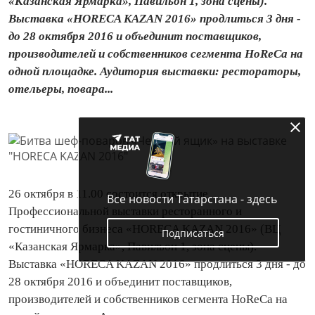
«Казанская Ярмарка», Павильон 1, зона сцены).
Выставка «HORECA KAZAN 2016» продлиться 3 дня -
до 28 октября 2016 и объединит поставщиков,
производителей и собственников сегмента HoReCa на
одной площадке. Аудитория выставки: рестораторы,
отельеры, повара...
26 октября в 11.00 состоится открытие
Все новости Татарстана - здесь
Профессиональной выставки ресторанного и
гостиничного бизнеса «HORECA KAZAN 2016» (ВЦ
Подписаться
«Казанская Ярмарка», Павильон 1, зона сцены).
Выставка «HORECA KAZAN 2016» продлиться 3 дня - до
28 октября 2016 и объединит поставщиков,
производителей и собственников сегмента HoReCa на