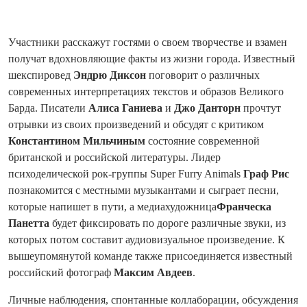
Участники расскажут гостями о своем творчестве и взамен
получат вдохновляющие факты из жизни города. Известный
шекспировед
Эндрю Диксон
поговорит о различных
современных интерпретациях текстов и образов Великого
Барда. Писатели
Алиса Ганиева
и
Джо Данторн
прочтут
отрывки из своих произведений и обсудят с критиком
Константином Мильчиным
состояние современной
британской и российской литературы. Лидер
психоделической рок-группы Super Furry Animals
Граф Рис
познакомится с местными музыкантами и сыграет песни,
которые напишет в пути, а медиахудожница
Франческа
Панетта
будет фиксировать по дороге различные звуки, из
которых потом составит аудиовизуальное произведение. К
вышеупомянутой команде также присоединяется известный
российский фотограф
Максим Авдеев
.
Личные наблюдения, спонтанные коллаборации, обсуждения