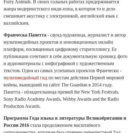
Furry Animals. В своих сольных работах придерживается
жанра модернистского инди-попа, в котором то и дело
смешивает акустику с электроникой, английский язык с
валлийским.
Франческа Панетта
- саунд-художница, журналист и автор
мультимедийных проектов и инновационных онлайн
платформ, посвященных цифровому сторителлингу. Ее
публикации сочетают в себе документальную хронику, фото
и аудиоматериалы с инфографикой с художественным
текстом. Один из самых успешных проектов Франчески -
мультимедийный гид
по местам действия Первой мировой
войны, вышедший на сайте The Guardian в 2014 году.
Панетта - обладательница премий the New York Festivals,
Sony Radio Academy Awards, Webby Awards and the Radio
Production Awards.
Программа Года языка и литературы Великобритании и
России 2016
стала продолжением масштабного
сотрудничества, которым был отмечен перекрестный Год