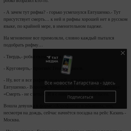
робко возразил кто-то.
- А зачем тут рифма? - горько усмехнулся Евтушенко.- Тут
присутствует смерть… к ней и рифмы хорошей нет в русском
языке, по крайней мере, в именительном падеже.
На мгновение все примолкли, словно каждый пытался
подобрать рифму…
- Твердь,- робко сказала Галя.
- Круговерть,- произнёс Гена Капранов.
- Ну, вот и все рифмы, пожалуй,- покачал головой
Все новости Татарстана - здесь
Евтушенко.- Впрочем, Маяковский гениально срифмовал:
«Смерть - не сметь!». И я с ним полностью согласен.
Подписаться
Вошла девушка в форме «Аэрофлота» и объявила, что,
несмотря на дождь, сейчас начнётся посадка на рейс Казань -
Москва.