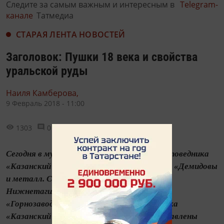
Следите за самым важным и интересным в
Telegram-
канале
Татмедиа
СТАРАЯ ЛЕНТА НОВОСТЕЙ
Заголовок: Пушки 18 века и свойства
уральской руды
Наиля Камберова,
9 Февраль 2018 - 11:00
1303
0
0
Сегодня в музее Пушечного двора Музея-заповедника
«Казанский Кремль» откроется выставка «Демидовы
и металл. Сплав на века» из фондов
Нижнетагильского музея-заповедника
«Горнозаводской Урал» и Музея-заповедника
«Казанский Кремль». На выставке представлены