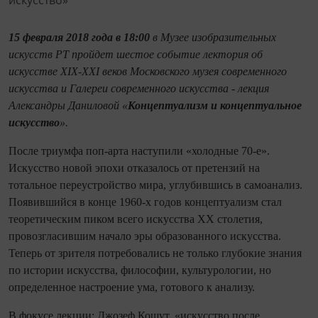
15 февраля 2018 года в 18:00
в Музее изобразительных
искусств РТ пройдет шестое событие лектория об
искусстве XIX-XXI веков Московского музея современного
искусства и Галереи современного искусства - лекция
Александры Даниловой «
Концептуализм и концептуальное
искусство
».
После триумфа поп-арта наступили «холодные 70-е».
Искусство новой эпохи отказалось от претензий на
тотальное переустройство мира, углубившись в самоанализ.
Появившийся в конце 1960-х годов концептуализм стал
теоретическим пиком всего искусства XX столетия,
провозгласившим начало эры образованного искусства.
Теперь от зрителя потребовались не только глубокие знания
по истории искусства, философии, культурологии, но
определенное настроение ума, готового к анализу.
В фокусе лекции: Джозеф Кошут, «искусство после