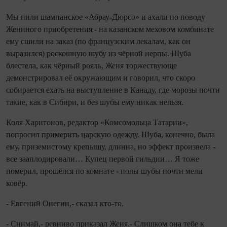
Мы пили шампанское «Абрау-Дюрсо» и ахали по поводу
Жениного приобретения - на казанском меховом комбинате
ему сшили на заказ (по французским лекалам, как он
выразился) роскошную шубу из чёрной нерпы. Шуба
блестела, как чёрный рояль, Женя торжествующе
демонстрировал её окружающим и говорил, что скоро
собирается ехать на выступление в Канаду, где морозы почти
такие, как в Сибири, и без шубы ему никак нельзя.
Коля Харитонов, редактор «Комсомольца Татарии»,
попросил примерить царскую одежду. Шуба, конечно, была
ему, приземистому крепышу, длинна, но эффект произвела -
все зааплодировали… Купец первой гильдии… Я тоже
померил, прошёлся по комнате - полы шубы почти мели
ковёр.
- Евгений Онегин,- сказал кто-то.
- Снимай,- ревниво приказал Женя.- Слишком она тебе к