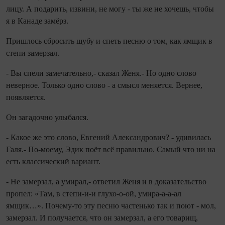
лицу. А подарить, извини, не могу - ты же не хочешь, чтобы
я в Канаде замёрз.
Пришлось сбросить шубу и спеть песню о том, как ямщик в
степи замерзал.
- Вы спели замечательно,- сказал Женя.- Но одно слово
неверное. Только одно слово - а смысл меняется. Вернее,
появляется.
Он загадочно улыбался.
- Какое же это слово, Евгений Александрович? - удивилась
Галя.- По-моему, Эдик поёт всё правильно. Самый что ни на
есть классический вариант.
- Не замерзал, а умирал,- ответил Женя и в доказательство
пропел: «Там, в степи-и-и глухо-о-ой, умира-а-а-ал
ямщик…». Почему-то эту песню частенько так и поют - мол,
замерзал. И получается, что он замерзал, а его товарищ,