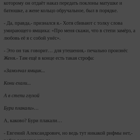
которому он отдаёт наказ передать поклоны матушке и
батюшке, а жене кольцо обручальное, был в порядке.
- Да, правда,- признался я.- Хотя сбивают с толку слова
умирающего ямщика: «Про меня скажи, что в степи замёрз, а
любовь её я с собой унёс».
- Это он так говорит… для утешения,- печально произнёс
Женя.- Там ещё в конце есть такая строфа:
«Замолчал ямщик...
Кони ехали...
А в степи глухой
Бури плакали»…
А, каково? Бури плакали…
- Евгений Александрович, но ведь тут никакой рифмы нет,-