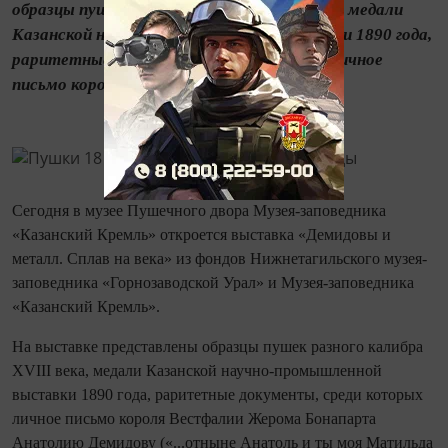
образцы пушек разного калибра XVIII века, медали
Казанской научно-промышленной выставки 1890 года,
раритетные документы, среди которых личное
письмо короля Вестфалии Жерома...
Сегодня в музее Пушечного двора Музея-заповедника
«Казанский Кремль» откроется выставка «Демидовы и
металл. Сплав на века» из фондов Нижнетагильского музея-
заповедника «Горнозаводской Урал» и Музея-заповедника
«Казанский Кремль».
На выставке представлены образцы пушек разного калибра
XVIII века, медали Казанской научно-промышленной
выставки 1890 года, раритетные документы, среди которых
личное письмо короля Вестфалии Жерома Бонапарта
Анатолию Демидову («...отныне Анатоль и ты моя Матильда