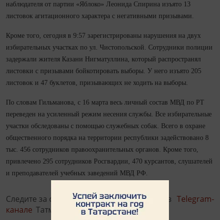
наблюдателя от партии «Яблоко» Леонида Спирина изъято 13
листовок агитационного характера с негативными призывами.
Кроме того, сегодня в 9:57 зарегистрированы нарушения на двух
избирательных участках по ул. Чистопольской. Сотрудники полиции
задержали жителя Казани Нигматуллина, который распространял
листовки с призывами бойкотировать выборы. У него изъято 205
листовок и 47 буклетов, призывающих не ходить на выборы.
По словам Гильманова, с 16 марта весь личный состав МВД по РТ
переведен на усиленный режим несения службы. Все избирательные
участки обследованы с помощью служебных собак. Всего в охране
общественного порядка на территории республики задействовано 8
тыс. 456 сотрудников правоохранительных органов. Кроме того,
привлечено 295 сотрудников Росгвардии, 470 курсантов, слушателей
и преподавателей учебных заведений МВД РФ.
Следите за самым важным и интересным в
Telegram-
канале
Татмедиа