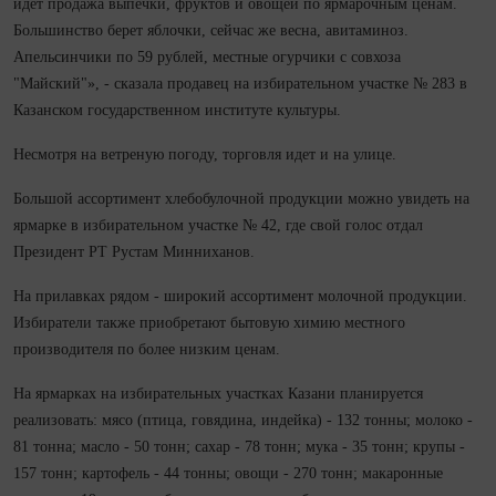
идет продажа выпечки, фруктов и овощей по ярмарочным ценам.
Большинство берет яблочки, сейчас же весна, авитаминоз.
Апельсинчики по 59 рублей, местные огурчики с совхоза
"Майский"», - сказала продавец на избирательном участке № 283 в
Казанском государственном институте культуры.
Несмотря на ветреную погоду, торговля идет и на улице.
Большой ассортимент хлебобулочной продукции можно увидеть на
ярмарке в избирательном участке № 42, где свой голос отдал
Президент РТ Рустам Минниханов.
На прилавках рядом - широкий ассортимент молочной продукции.
Избиратели также приобретают бытовую химию местного
производителя по более низким ценам.
На ярмарках на избирательных участках Казани планируется
реализовать: мясо (птица, говядина, индейка) - 132 тонны; молоко -
81 тонна; масло - 50 тонн; сахар - 78 тонн; мука - 35 тонн; крупы -
157 тонн; картофель - 44 тонны; овощи - 270 тонн; макаронные