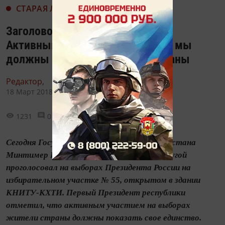
СТАРАЯ ЛЕНТА НОВОСТЕЙ
Заголовок: Минтимер Шаймиев:
Активным участием на выборах мы
должны показать единство страны
Редактор,
18 Март 2018 - 09:54
1231
0
0
Сегодня Государственный советник Татарстана
Минтимер Шаймиев вместе со своей супругой
проголосовал на выборах Президента России на
избирательном участке № 55, открытом в здании
КНИТУ-КХТИ. Первый Президент республики
отметил, что активным участием на выборах
жители страны должны показать свое единство.