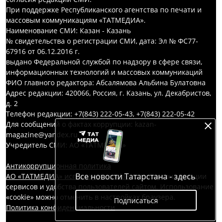
При поддержке Республиканского агентства по печати и
массовым коммуникациям «ТАТМЕДИА».
Наименование СМИ: Казан - Казань
№ свидетельства о регистрации СМИ, дата: Эл № ФС77-
67916 от 06.12.2016 г.
выдано Федеральной службой по надзору в сфере связи,
информационных технологий и массовых коммуникаций
ФИО главного редактора: Абсалямова Альбина Булатовна
Адрес редакции: 420066, Россия, г. Казань, ул. Декабристов,
д. 2
Телефон редакции: +7(843) 222-05-43, +7(843) 222-05-42
Для сообщений о фактах коррупции: kazan-
magazine@yandex.ru
Учредитель СМИ: АО «ТАТМЕДИА»
Антикоррупционная политика
Все новости Татарстана - здесь
АО «ТАТМЕДИА» использует «cookie»
для персонализации
сервисов и удобства пользователей сайтом. Использование
«cookie» можно отменить в настройках браузера.
Подписаться
Политика конфиденциальности