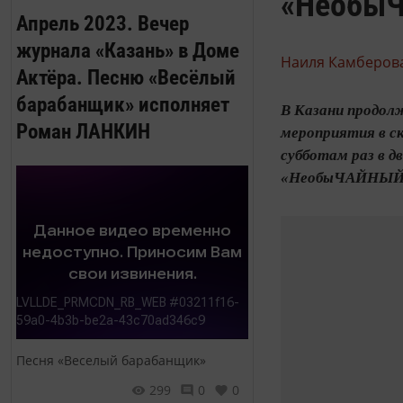
«НеобыЧ
Апрель 2023. Вечер
журнала «Казань» в Доме
Наиля Камберова
Актёра. Песню «Весёлый
барабанщик» исполняет
В Казани продол
Роман ЛАНКИН
мероприятия в ск
субботам раз в д
«НеобыЧАЙНЫЙ.
Песня «Веселый барабанщик»
299
0
0