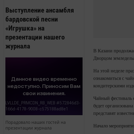
Выступление ансамбля
бардовской песни
«Игрушка» на
презентации нашего
журнала
В Казани продолжае
Дворцом земледельц
На этой неделе пр
ознакомиться с чай
кондитерскими изде
Чайный фестиваль с
будет организована
представят известн
Порадовало наших гостей на
Начало мероприятия
презентации журнала