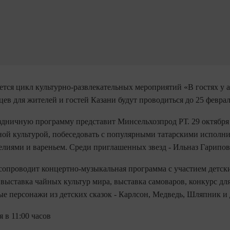
тся цикл культурно-развлекательных мероприятий «В гостях у а
ев для жителей и гостей Казани будут проводиться до 25 февраля
аздничную программу представит Минсельхозпрод РТ. 29 октяб
ной культурой, побеседовать с популярными татарскими исполни
лиями и вареньем. Среди приглашенных звезд - Ильназ Гарипов,
опроводит концертно-музыкальная программа с участием детски
 выставка чайных культур мира, выставка самоваров, конкурс 
ые персонажи из детских сказок - Карлсон, Медведь, Шляпник и 
 в 11:00 часов