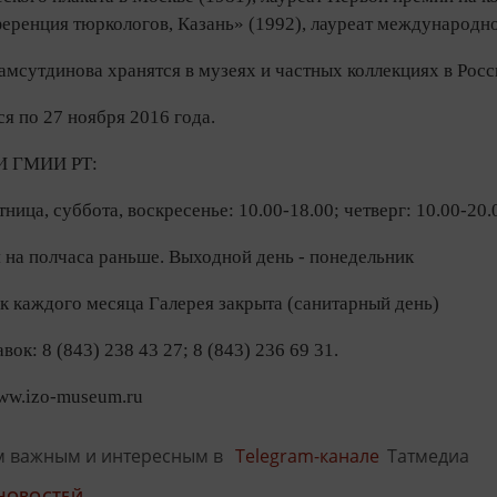
ренция тюркологов, Казань» (1992), лауреат международной
мсутдинова хранятся в музеях и частных коллекциях в Росс
я по 27 ноября 2016 года.
И ГМИИ РТ:
тница, суббота, воскресенье: 10.00-18.00; четверг: 10.00-20.
 на полчаса раньше. Выходной день - понедельник
к каждого месяца Галерея закрыта (санитарный день)
ок: 8 (843) 238 43 27; 8 (843) 236 69 31.
ww.izo-museum.ru
м важным и интересным в
Telegram-канале
Татмедиа
 НОВОСТЕЙ