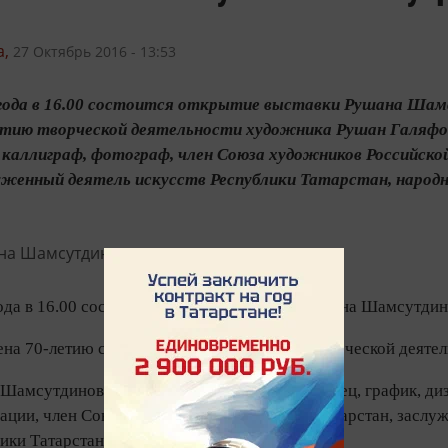
,
27 Октябрь 2016 - 13:53
 года в 16.00 состоится открытие выставки Рушана Шам
етию творческой деятельности художника Рушан Галяфо
, каллиграф, фотограф, член Союза художников Российско
уженный деятель искусств Республики Татарстан, народн
ода в 16.00 состоится открытие выставки Рушана Шамсутдин
ена 70-летию со дня рождения и 50-летию творческой деяте
Шамсутдинов - известный казанский живописец, график, диз
ации, член Союза художников Республики Татарстан, заслуж
ики Татарстан.