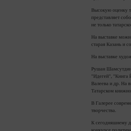
Высокую оценку т
представляет собо
не только татарск
На выставке можн
старая Казань и 
На выставке худо
Рушан Шамсутдино
"Идегей", "Книга 
Валеева и др. На 
Татарском книжно
В Галерее совреме
творчества.
К сегодняшнему д
конкурсе политиче