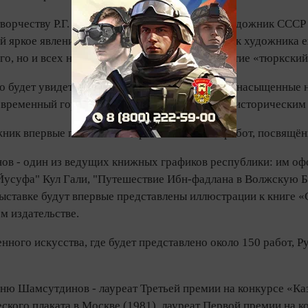
ворчеству Р.Г. Шамсутдинова дал народный художник СССР
й яркое явление в отечественной культуре... Как художник
ого, но и всех народов, входящих в общее понятие «тюркский
о будет увидеть произведения Шамсутдинова, насыщенные н
современный город, как бы связанный со своим историческ
жник впервые показывает серию пастельных работ, посвящён
в - один из ведущих книжных графиков республики: им офор
Йусуфа" Кул Гали, "Путешествие Ибн-фадлана в Волжскую Бул
выставке будут впервые представлены иллюстрации к книге «
м издательстве.
нного искусства, где будет представлено около 150 работ,
ню Шамсутдинов - лауреат Третьей премии на конкурсе «Каз
ского плаката в Москве (1981), лауреат Первой премии на к