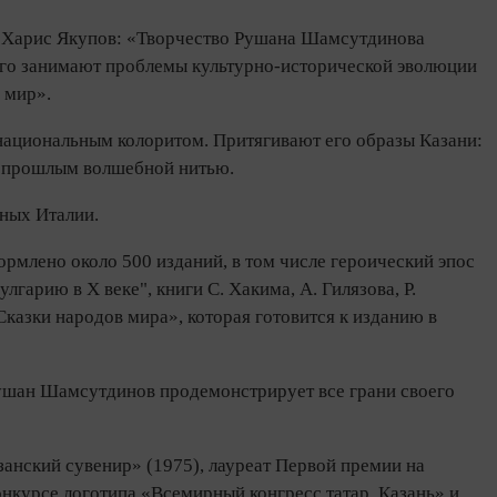
 Харис Якупов: «Творчество Рушана Шамсутдинова
а его занимают проблемы культурно-исторической эволюции
 мир».
ациональным колоритом. Притягивают его образы Казани:
им прошлым волшебной нитью.
ных Италии.
млено около 500 изданий, в том числе героический эпос
гарию в X веке", книги С. Хакима, А. Гилязова, Р.
Сказки народов мира», которая готовится к изданию в
 Рушан Шамсутдинов продемонстрирует все грани своего
анский сувенир» (1975), лауреат Первой премии на
онкурсе логотипа «Всемирный конгресс татар, Казань» и