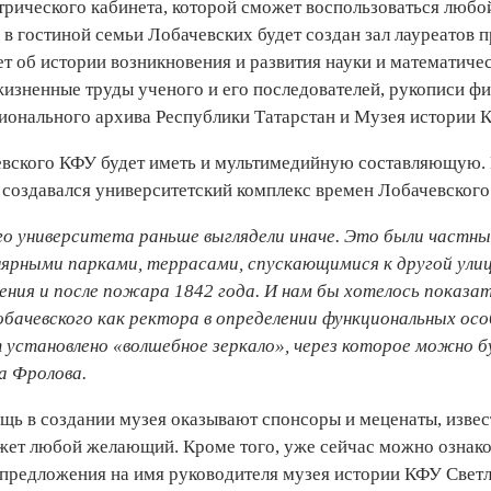
трического кабинета, которой сможет воспользоваться люб
а в гостиной семьи Лобачевских будет создан зал лауреатов
т об истории возникновения и развития науки и математиче
жизненные труды ученого и его последователей, рукописи ф
ионального архива Республики Татарстан и Музея истории 
вского КФУ будет иметь и мультимедийную составляющую.
к создавался университетский комплекс времен Лобачевского
го университета раньше выглядели иначе. Это были частны
лярными парками, террасами, спускающимися к другой ули
ения и после пожара 1842 года. И нам бы хотелось показ
Лобачевского как ректора в определении функциональных ос
т установлено «волшебное зеркало», через которое можно 
а Фролова.
ь в создании музея оказывают спонсоры и меценаты, извес
ожет любой желающий. Кроме того, уже сейчас можно ознако
 предложения на имя руководителя музея истории КФУ Све