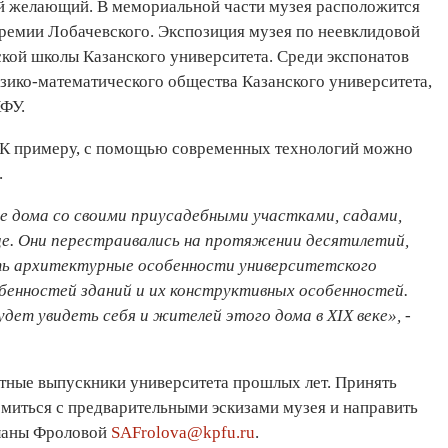
ой желающий. В мемориальной части музея расположится
 премии Лобачевского. Экспозиция музея по неевклидовой
ской школы Казанского университета. Среди экспонатов
изико-математического общества Казанского университета,
КФУ.
 К примеру, с помощью современных технологий можно
.
е дома со своими приусадебными участками, садами,
це. Они перестраивались на протяжении десятилетий,
ать архитектурные особенности университетского
обенностей зданий и их конструктивных особенностей.
будет увидеть себя и жителей этого дома в
XIX
веке», -
тные выпускники университета прошлых лет. Принять
миться с предварительными эскизами музея и направить
тланы Фроловой
SAFrolova@kpfu.ru
.