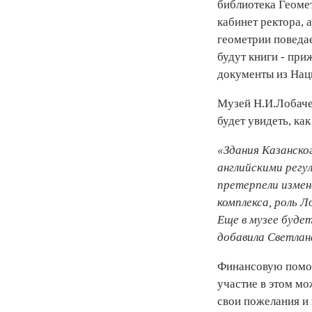
библиотека Геоме
кабинет ректора, 
геометрии поведае
будут книги - при
документы из Нац
Музей Н.И.Лобаче
будет увидеть, ка
«Здания Казанско
английскими регу
претерпели измен
комплекса, роль 
Еще в музее буде
добавила Светлан
Финансовую помощ
участие в этом м
свои пожелания и