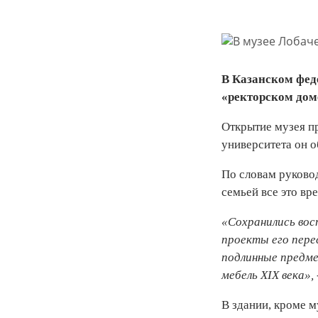
В Казанском феде
«ректорском доме
Открытие музея пр
университета он 
По словам руково
семьей все это вр
«Сохранились вос
проекты его пере
подлинные предм
мебель
XIX
века»,
В здании, кроме м