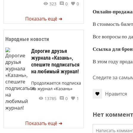
323
0
0
Онлайн-продажа б
Показать ещё ➜
В стоимость билет
Все вопросы по д
Народные новости
Ссылка для бро
Дорогие друзья
журнала «Казань»,
В этом году прода
спешите подписаться
на любимый журнал!
Следите за самы
Продолжается подписка
на журнал «Казань»
Нравится
13785
0
1
Нет коммен
Показать ещё ➜