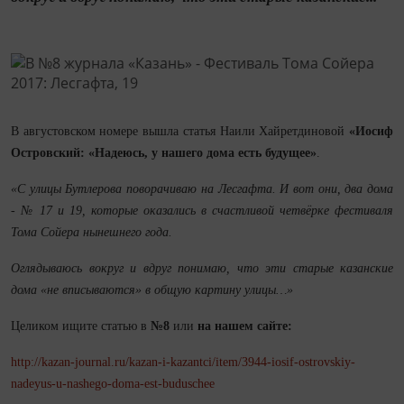
В августовском номере вышла статья Наили Хайретдиновой
«Иосиф
Островский: «Надеюсь, у нашего дома есть будущее»
.
«С улицы Бутлерова поворачиваю на Лесгафта. И вот они, два дома
- № 17 и 19, которые оказались в счастливой четвёрке фестиваля
Тома Сойера нынешнего года.
Оглядываюсь вокруг и вдруг понимаю, что эти старые казанские
дома «не вписываются» в общую картину улицы…»
Целиком ищите статью в
№8
или
на нашем сайте:
http://kazan-journal.ru/kazan-i-kazantci/item/3944-iosif-ostrovskiy-
nadeyus-u-nashego-doma-est-buduschee