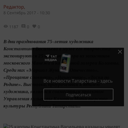
Редактор,
8 Сентябрь 2017 - 10:30
1187
0
0
В дни празднования 75-летия художника
Константина Васильева в музее его творчества
экспонируются 25 картин автора из запасников
московского Манежа и картинной галереи Коломны.
Среди них «Маршал Жуков», «Отечество»,
«Прощание славянки», «Нашествие», «Тоска по
Все новости Татарстана - здесь
Родине». Выставка, приуроченная к юбилею
художника, является совместным проектом
Подписаться
Управления культуры Казани и Министерства
культуры Республики Татарстан...