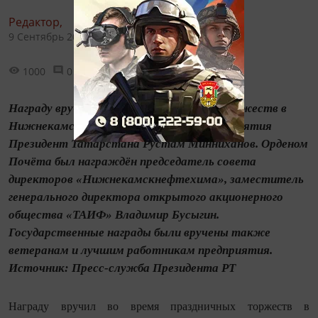
Редактор,
9 Сентябрь 2017 - 11:01
1000
0
0
Награду вручил во время праздничных торжеств в
Нижнекамске по случаю 50-летия предприятия
Президент Татарстана Рустам Минниханов. Орденом
Почёта был награждён председатель совета
директоров «Нижнекамскнефтехима», заместитель
генерального директора открытого акционерного
общества «ТАИФ» Владимир Бусыгин.
Государственные награды были вручены также
ветеранам и лучшим работникам предприятия.
Источник: Пресс-служба Президента РТ
Награду вручил во время праздничных торжеств в