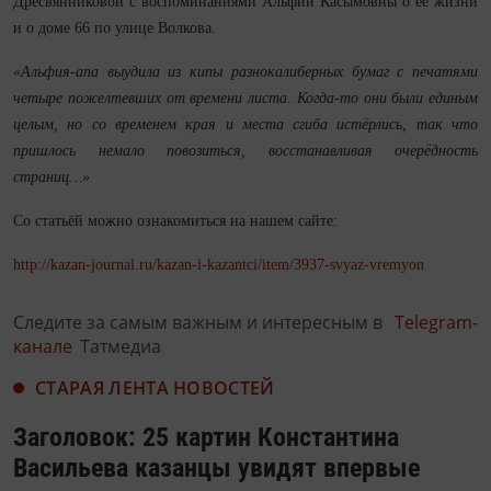
Дресвянниковой с воспоминаниями Альфии Касымовны о её жизни
и о доме 66 по улице Волкова.
«Альфия‑апа выудила из кипы разнокалиберных бумаг с печатями
четыре пожелтевших от времени листа. Ко­гда‑то они были единым
целым, но со временем края и места сгиба истёрлись, так что
пришлось немало повозиться, восстанавливая очерёдность
страниц…»
Со статьёй можно ознакомиться на нашем сайте:
http://kazan-journal.ru/kazan-i-kazantci/item/3937-svyaz-vremyon
Следите за самым важным и интересным в
Telegram-
канале
Татмедиа
СТАРАЯ ЛЕНТА НОВОСТЕЙ
Заголовок: 25 картин Константина
Васильева казанцы увидят впервые