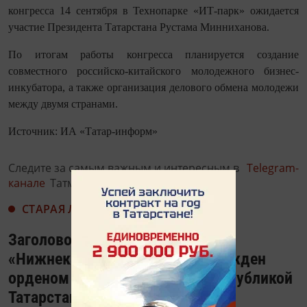
конгресса 14 сентября в Технопарке «ИТ-парк» ожидается
участие Президента Татарстана Рустама Минниханова.
По итогам работы конгресса планируется создание
совместного российско-китайского молодежного бизнес-
инкубатора, а также организация делового обмена молодежи
между двумя странами.
Источник: ИА «Татар-информ»
Следите за самым важным и интересным в
Telegram-
канале
Татмедиа
СТАРАЯ ЛЕНТА НОВОСТЕЙ
Заголовок: Коллектив
«Нижнекамскнефтехима» награжден
орденом «За заслуги перед Республикой
Татарстан»