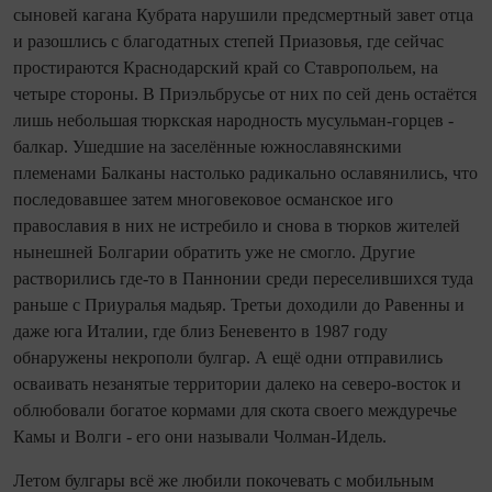
сыновей кагана Кубрата нарушили предсмертный завет отца
и разошлись с благодатных степей Приазовья, где сейчас
простираются Краснодарский край со Ставропольем, на
четыре стороны. В Приэльбрусье от них по сей день остаётся
лишь небольшая тюркская народность мусульман‑горцев -
балкар. Ушедшие на заселённые южнославянскими
племенами Балканы настолько радикально ославянились, что
последовавшее затем многовековое османское иго
православия в них не истребило и снова в тюрков жителей
нынешней Болгарии обратить уже не смогло. Другие
растворились где‑то в Паннонии среди переселившихся туда
раньше с Приуралья мадьяр. Третьи доходили до Равенны и
даже юга Италии, где близ Беневенто в 1987 году
обнаружены некрополи булгар. А ещё одни отправились
осваивать незанятые территории далеко на северо‑восток и
облюбовали богатое кормами для скота своего междуречье
Камы и Волги - его они называли Чолман‑Идель.
Летом булгары всё же любили покочевать с мобильным