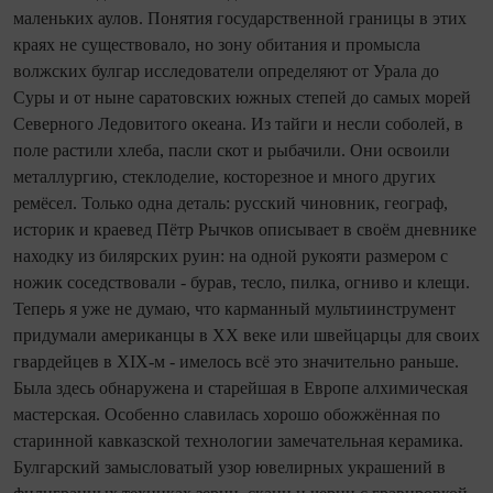
маленьких аулов. Понятия государственной границы в этих
краях не существовало, но зону обитания и промысла
волжских булгар исследователи определяют от Урала до
Суры и от ныне саратовских южных степей до самых морей
Северного Ледовитого океана. Из тайги и несли соболей, в
поле растили хлеба, пасли скот и рыбачили. Они освоили
металлургию, стек­лоделие, косторезное и много других
ремёсел. Только одна деталь: русский чиновник, географ,
историк и крае­вед Пётр Рычков описывает в своём дневнике
находку из билярских руин: на одной рукояти размером с
ножик соседствовали - бурав, тесло, пилка, огниво и клещи.
Теперь я уже не думаю, что карманный мультиинструмент
придумали американцы в XX веке или швейцарцы для своих
гвардейцев в XIX‑м - имелось всё это значительно раньше.
Была здесь обнаружена и старейшая в Европе алхимическая
мастерская. Особенно славилась хорошо обожжённая по
старинной кавказской технологии замечательная керамика.
Булгарский замысловатый узор ювелирных украшений в