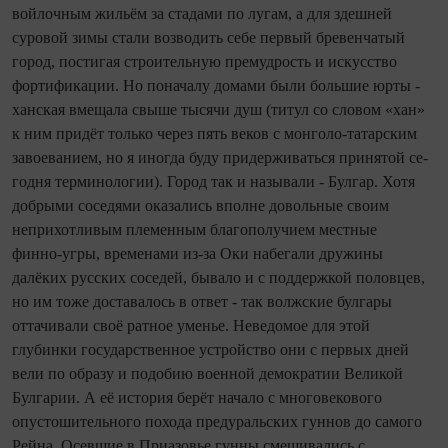
войлочным жильём за стадами по лугам, а для здешней
суровой зимы стали возводить себе первый бревенчатый
город, постигая строи­тель­ную премудрость и искусство
фортификации. Но поначалу домами были большие юрты -
ханская вмещала свыше тысячи душ (титул со словом «хан»
к ним придёт только через пять веков с монголо‑татарским
завоеванием, но я ино­гда буду придерживаться принятой се­
го­дня терминологии). Город так и называли - Булгар. Хотя
добрыми соседями оказались вполне довольные своим
неприхотливым племенным благополучием местные
финно‑угры, временами из‑за Оки набегали дружины
далёких русских соседей, бывало и с поддержкой половцев,
но им тоже доставалось в ответ - так волжские булгары
оттачивали своё ратное уменье. Неведомое для этой
глубинки государственное устройство они с первых дней
вели по образу и подобию военной демократии Великой
Булгарии. А её история берёт начало с многовекового
опустошительного похода предуральских гуннов до самого
Рейна. Осевшие в Приазовье гунны смешивались с