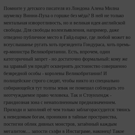
Помните у детского писателя из Лондона Алена Милна
шумелку Винни‑Пуха о горшке без мёда? В ней не только
ментальная изворотливость, но и великая идея английской
свободы. Для свободы волеизъявления, например, даже
отведено пуб­лич­ное место в Гайд‑парке, где любой может во
всеуслышанье ругать хоть президента Гондураса, хоть премь­
ер‑министра Великобритании. Есть, впрочем, один
категоричный запрет - но достаточно формальный: кому же
на здравый ум придёт осквернять достоинство совершенно
безвредной особы - королевы Великобритании! И
полицейские строго следят, чтобы никто из специально
собирающейся тут толпы зевак не помешал соблюдать это
неотчуждаемое право человека. Так и Стоунхендж -
грандиозная зона с ненаполненным предназначением.
Приходи и заполняй её чем только заблагорассудится: тянись
к неведомым богам, проникни в тайные пространства,
постигни облик дивных монстров, затаённый каждым
мегалитом… запости сэлфи в Инстаграме, наконец! Такое