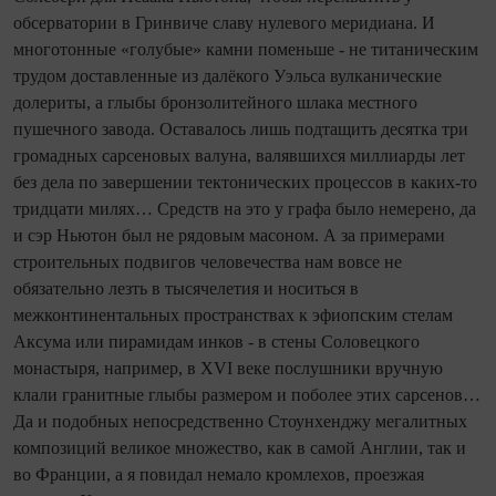
обсерватории в Гринвиче славу нулевого меридиана. И
многотонные «голубые» камни поменьше - не титаническим
трудом доставленные из далёкого Уэльса вулканические
долериты, а глыбы бронзолитейного шлака местного
пушечного завода. Оставалось лишь подтащить десятка три
громадных сарсеновых валуна, валявшихся миллиарды лет
без дела по завершении тектонических процессов в каких‑то
три­дцати милях… Средств на это у графа было немерено, да
и сэр Ньютон был не рядовым масоном. А за примерами
строи­тель­ных подвигов человечества нам вовсе не
обязательно лезть в тысячелетия и носиться в
межконтинентальных пространствах к эфиопским стелам
Аксума или пирамидам инков - в стены Соловецкого
монастыря, например, в XVI веке послушники вручную
клали гранитные глыбы размером и поболее этих сарсенов…
Да и подобных непосредственно Стоунхенджу мегалитных
композиций великое множество, как в самой Англии, так и
во Франции, а я повидал немало кромлехов, проезжая