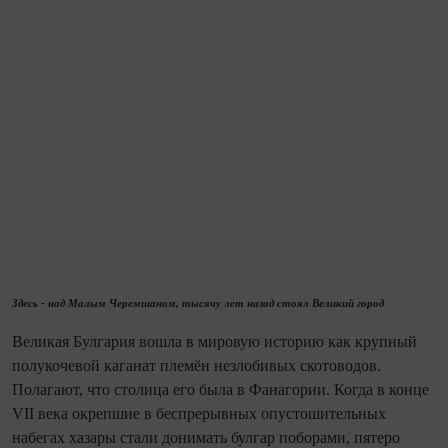
Здесь - над Малым Черемшаном, тысячу лет назад стоял Великий город
Великая Булгария вошла в мировую историю как крупный
полукочевой каганат племён незлобивых скотоводов.
Полагают, что столица его была в Фанагории. Ко­гда в конце
VII века окрепшие в беспрерывных опустошительных
набегах хазары стали донимать булгар поборами, пятеро