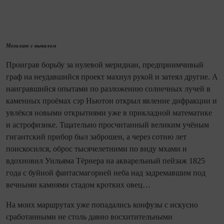
Мегалит с вывалом
Проиграв борьбу за нулевой меридиан, предприимчивый
граф на неудавшийся проект махнул рукой и затеял другие. А
на­иг­равшийся опытами по разложению солнечных лучей в
каменных проёмах сэр Ньютон открыл явление дифракции и
увлёкся новыми открытиями уже в прикладной математике
и астрофизике. Тщательно просчитанный великим учёным
гигантский прибор был заброшен, а через сотню лет
поискосился, оброс тысячелетними по виду мхами и
вдохновил Уильяма Тёрнера на акварельный пейзаж 1825
года с буйной фантасмагорией неба над задремавшим под
вечными камнями стадом кротких овец…
На моих маршрутах уже попадались конфузы с искусно
сработанными не столь давно восхитительными