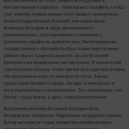
оригинальничать не стали: запросили поддержки у
могущественного парт­нёра - Аббасидского халифата, и в 922
году эльтебер Алмыш принял титул эмира и провозгласил
ислам государственной религией, тем самым введя
Волжскую Булгарию в сферу магометанского
покровительства. Даже письменность поменяли с
рунического шрифта на арабскую вязь. Постигавшая азы
государственного обустройства Русь только через полвека
избавит мир от хазарской агрессии, но для Волжской
Булгарии пора процветания уже наступила. И начали в ней
строить новую столицу, чтобы там могли усладиться лучшим,
что придумано в мире, её жители и их гости. Такова
предыстория Великого города - Биляра. А назвали его в
честь благочестивого мусульманина. Это самоназванье, как
Булгар - город булгар, а здесь - город благочестивых.
Внутренняя политика Волжской Булгарии была
беспредельно толерантна. Территорию государства помимо
булгар населяли не только множество племён местных