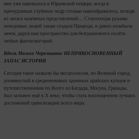
мне уже навевалось в Юрьевской пещере, ко­гда в
причудливых глубинах недр столько навоображалось, исходя
из запаса наземных представлений… Стоунхендж руками
неведомых людей также создала Природа, и давно позабыла
зачем, даруя нам пространство для безграничного полёта
любых фантасмагорий.
Вдоль Малого Черемшана: НЕПРИКОСНОВЕННЫЙ
ЗАПАС ИСТОРИИ
Се­го­дня такое назвали бы мегаполисом, но Великий город,
упомянутый в средневековых хрониках арабских купцов и
путешественников по Волге из Багдада, Мосула, Гранады,
был заложен ещё в Х веке, чтобы стать воплощением лучших
достижений цивилизации всего мира.