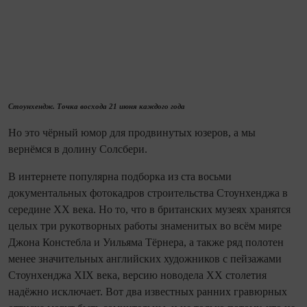
Стоунхендж. Точка восхода 21 июня каждого года
Но это чёрный юмор для продвинутых юзеров, а мы
вернёмся в долину Солсбери.
В интернете популярна подборка из ста восьми
документальных фотокадров строи­тель­ства Стоунхенджа в
середине ХХ века. Но то, что в британских музеях хранятся
целых три рукотворных работы знаменитых во всём мире
Джона Констебла и Уильяма Тёрнера, а также ряд полотен
менее значительных английских художников с пейзажами
Стоунхенджа XIX века, версию новодела ХХ столетия
надёжно исключает. Вот два известных ранних гравюрных