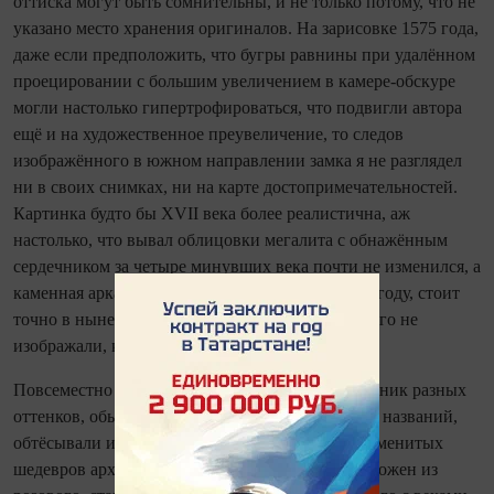
оттиска могут быть ­сомнительны, и не только потому, что не
указано место хранения оригиналов. На зарисовке 1575 года,
даже если предположить, что бугры равнины при удалённом
проецировании с большим увеличением в камере‑обскуре
могли настолько гипертрофироваться, что подвигли автора
ещё и на художественное преувеличение, то следов
изображённого в южном направлении замка я не разглядел
ни в своих снимках, ни на карте достопримечательностей.
Картинка будто бы XVII века более реалистична, аж
настолько, что вывал облицовки мегалита с обнажённым
сердечником за четыре минувших века по­чти не изменился, а
каменная арка - трилит, вновь поднятый в 1958 году, стоит
точно в нынешнем состоянии, хотя в XIX веке его не
изображали, как и вывал, впрочем.
Повсеместно распространённый в Европе песчаник разных
оттенков, обычно вообще не имею­щий местных названий,
обтёсывали и клали в стены чуть ли не всех знаменитых
шедевров архитектуры: Страсбургский собор сложен из