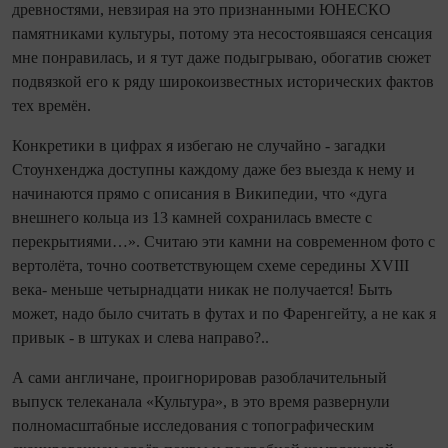
древностями, невзирая на это признанными ЮНЕСКО
памятниками культуры, потому эта несостоявшаяся сенсация
мне понравилась, и я тут даже подыгрываю, обогатив сюжет
подвязкой его к ряду широкоизвестных исторических фактов
тех времён.
Конкретики в цифрах я избегаю не случайно - загадки
Стоунхенджа доступны каждому даже без выезда к нему и
начинаются прямо с описания в Википедии, что «дуга
внешнего кольца из 13 камней сохранилась вместе с
перекрытиями…». Считаю эти камни на современном фото с
вертолёта, точно соответствующем схеме середины XVIII
века- меньше четырна­дцати никак не получается! Быть
может, надо было считать в футах и по Фаренгейту, а не как я
привык - в штуках и слева направо?..
А сами англичане, проигнорировав разоблачительный
выпуск телеканала «Культура», в это время развернули
полномасштабные исследования с топографическим