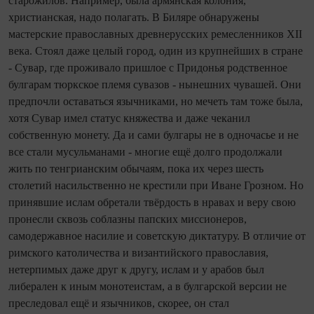
старожилов. Например, была армянская колония,
христианская, надо полагать. В Биляре обнаружены
мастерские православных древнерусских ремесленников ХII
века. Стоял даже целый город, один из крупнейших в стране
- Сувар, где проживало пришлое с Придонья родственное
булгарам тюркское племя сувазов - нынешних чувашей. Они
предпочли оставаться язычниками, но мечеть там тоже была,
хотя Сувар имел статус княжества и даже чеканил
собственную монету. Да и сами булгары не в одночасье и не
все стали мусульманами - многие ещё долго продолжали
жить по тенгрианским обычаям, пока их через шесть
столетий насильственно не крестили при Иване Грозном. Но
принявшие ислам обретали твёрдость в нравах и веру свою
пронесли сквозь соблазны папских миссионеров,
самодержавное насилие и советскую диктатуру. В отличие от
римского католичества и византийского православия,
нетерпимых даже друг к другу, ислам и у арабов был
либерален к иным монотеистам, а в булгарской версии не
преследовал ещё и язычников, скорее, он стал