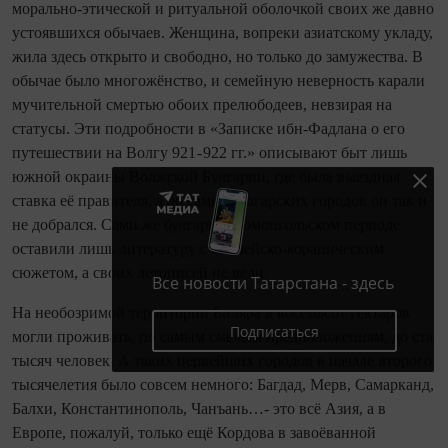
морально‑этической и ритуальной оболочкой своих же давно
устоявшихся обычаев. Женщина, вопреки азиатскому укладу,
жила здесь открыто и свободно, но только до замужества. В
обычае было многожёнство, и семейную неверность карали
мучительной смертью обоих прелюбодеев, невзирая на
статусы. Эти подробности в «Записке ибн‑Фадлана о его
путешествии на Волгу 921 - 922 гг.» описывают быт лишь
южной окраины Волжской Булгарии, где была выездная
ставка её правителя, а до самих булгарских городов он так и
не добрался. Сами же булгары в домонгольском периоде
оставили лишь литературу с библейско‑кораническим
сюжетом, а своих летописей не вели.
Все новости Татарстана - здесь
На необозримой территории Биляра в восемьсот гектаров
Подписаться
могли проживать, по самым смелым предположениям, до ста
тысяч человек. А таких первейших городов в начале второго
тысячелетия было совсем немного: Багдад, Мерв, Самарканд,
Балхи, Константинополь, Чанъань…- это всё Азия, а в
Европе, пожалуй, только ещё Кордова в завоёванной