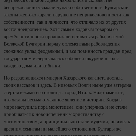
окупалось с лихвой. Здесь находились и склады, где
беспрекословно уважали чужую собственность. Булгарские
законы жестоко карали нарушение неприкосновенности как
собственности, так и личности, что отличало их от других
восточноевропейцев. Хотя самым ходовым товаром со
времён античности продолжали оставаться рабы, в самой
Волжской Булгарии наряду с элементами рабовладения
сложился уклад феодальный, и вся повинность граждан пред
государством исчерпывалась собольей шкуркой в год с
каждого дома или кибитки.
Но разраставшаяся империя Хазарского каганата достала
своих вассалов и здесь. В низовьях Волги ныне уже затеряна
стёртая веками его столица - город Итиль. Надо заметить,
что хазары весьма отчаянное явление в истории. Ко­гда в
мире наступила пора монотеизма, они упёрлись и не стали
приобщаться к новоиспечённым христианству с
магометанством, а принципиально стали иудеями, не имея к
древним семитам ни малейшего отношения. Булгары же