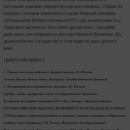
местными аланами, образуя булгарские племена. Собрав их
воедино, потомок знаменитого грозы Римской империи
Аттилы каган Кубрат отвоевал в 635 году независимость у
Аварского каганата и был очень дружествен с соседями,
даже имел сан патриция от могущественной Византии. Но
дружелюбному государству в этом мире не дано долгого
века…
{gallery}rah{/gallery}
1. Типовая височная подвеска с фигурой уточки. XI - XII века.
Золото, бронза. Ковка, пайка, филигрань. Государственный Эрмитаж.
2. Филактерий для коранических текстов. XI - XII века.
Серебро, пайка, гравировка, чернь. Государственный Эрмитаж.
Булгарские экспонаты выставки 2016 года в Центре «Эрмитаж‑Ка­зань»
ПУТЕШЕСТВИЕ ИБН ФАДЛАНА: ВОЛЖСКИЙ ПУТЬ ОТ БАГДАДА ДО БУЛГАРА.
3. Остов юрты современной работы и каменное изваяние кочевника из Приазовья
(найдено возле Бердянска). VII - IX века. Известняк. Государственный