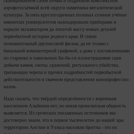
сканированием слоёв почвы и по­дробной комплексной
аэрофотосъёмкой всей округи памятника мегалитической
культуры. За пять круглогодичных полевых сезонов учёные
именитых университетов назондировали приборами и
нарыли экскаватором да лопатой массу новых деталей
первобытной истории родного края. И сняли
познавательный двухчасовой фильм, да не только с
банальной компьютерной графикой, а даже с поставленными
по старинке в павильонах Би‑би‑си иллюстрациями сцен
добычи камня, охоты, сражений, ритуального убийства,
трепанации черепа и прочих по­дробностей первобытной
действительности в смачном представлении кинопрофессио­
налов.
Надо сказать, что твёрдой определённости с коренным
населением Альбиона нет, но некая прокельтская общность
выявляется. Из греческих письменных источников мы
достоверно знаем, что в первое тысячелетие до нашей эры
территорию Англии и Уэльса населяли бритты - это их