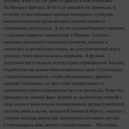
потомки живут по сей день на французском побережье
Ла‑Манша в Бретани. В 43 году римляне их завоевали, в
отличие от несгибаемых народов Каледонии, гремучая
викинго‑кельтская кровь которых доныне пылает в
строптивых шотландцах. А после падения Римской империи,
с середины первого тысячелетия, в Южную Англию с
материка заселились германские племена, которые и
смешались в английскую нацию, но доисторический род и
культура этого края оказались прерваны. В фильме
доходчиво растолковали всю историю первобытной Англии,
подобострастно домысливая возможную связь Стоунхенджа
с предполагаемыми на основе обнаруженных древних
изделий событиями, но чего‑либо убедительного о
назначении самого сооружения так и не раскрыли. Разве что
преподнесли свежий факт: фланги за тысячелетия стёртой с
лица земли и выявленной сканированием двухкилометровой
системы рвов и валов, названной Большой Курсус, совпали с
точками восхода‑заката при наблюдении из самого центра
Стоунхенджа в день летнего солнцестояния… Что только