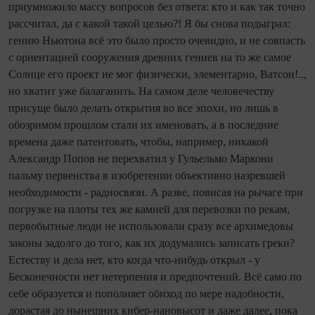
приумножило массу вопросов без ответа: кто и как так точно
рассчитал, да с какой такой целью?! Я бы снова подыграл:
гению Ньютона всё это было просто очевидно, и не совпасть
с ориентацией сооружения древних гениев на то же самое
Солнце его проект не мог физически, элементарно, Ватсон!..,
но хватит уже балаганить. На самом деле человечеству
присуще было делать открытия во все эпохи, но лишь в
обозримом прошлом стали их именовать, а в последние
времена даже патентовать, чтобы, например, никакой
Александр Попов не перехватил у Гульельмо Маркони
пальму первенства в изобретении объективно назревшей
необходимости - радиосвязи. А разве, повисая на рычаге при
погрузке на плоты тех же камней для перевозки по рекам,
первобытные люди не использовали сразу все архимедовы
законы задолго до того, как их додумались записать греки?
Естеству и дела нет, кто ко­гда что‑нибудь открыл - у
Бесконечности нет нетерпения и предпочтений. Всё само по
себе образуется и пополняет обиход по мере надобности,
дорастая до нынешних кибер‑нановысот и даже далее, пока