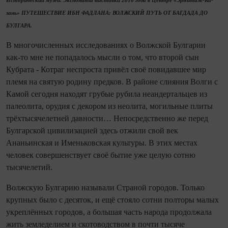
Исторический музей. Экспонаты выставки 2016 года в Центре «Эрмитаж‑Ка­
зань» ПУТЕШЕСТВИЕ ИБН ФАДЛАНА: ВОЛЖСКИЙ ПУТЬ ОТ БАГДАДА ДО
БУЛГАРА.
В многочисленных исследованиях о Волжской Булгарии
как‑то мне не попадалось мысли о том, что второй сын
Кубрата - Котраг неспроста привёл своё повидавшее мир
племя на святую родину предков. В районе слияния Волги с
Камой се­го­дня находят грубые рубила неандертальцев из
палеолита, орудия с декором из неолита, могильные плиты
трёхтысячелетней давности… Непосредственно же перед
Булгарской цивилизацией здесь отжили свой век
Ананьинская и Именьковская культуры. В этих местах
человек совершенствует своё бытие уже целую сотню
тысячелетий.
Волжскую Булгарию называли Страной городов. Только
крупных было с десяток, и ещё стояло сотни полторы малых
укреплённых городов, а большая часть народа продолжала
жить земледелием и скотоводством в по­чти тысяче