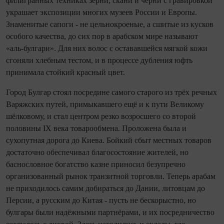
филигранных техниках зерни, скани и черни с гравировкой
украшает экспозиции многих музеев России и Европы.
Знаменитые сапоги - не цельнокроеные, а сшитые из кусков
особого качества, до сих пор в арабском мире называют
«аль‑булгари». Для них волос с остававшейся мягкой кожи
сгоняли хлебным тестом, и в процессе дубления юфть
принимала стойкий красный цвет.
Город Булгар стоял посредине самого старого из трёх речных
Варяжских путей, примыкавшего ещё и к пути Великому
шёлковому, и стал центром резко возросшего со второй
половины IХ века товарообмена. Проложена была и
сухопутная дорога до Киева. Бойкий сбыт местных товаров
достаточно обес­печивал благосостояние жителей, но
баснословное богатство казне приносил безупречно
организованный рынок транзитной торговли. Теперь арабам
не приходилось самим добираться до Дании, литовцам до
Персии, а русским до Китая - пусть не бескорыстно, но
булгары были надёжными парт­нёрами, и их посредничество