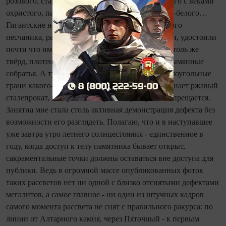
розового, старый центр Дрездена - из почернелого с веками
охристого, парижский Нотр‑Дам - из потемнело‑белого…
Гигантские необработанные валуны грязно‑серого
песчаника, распространённого в Южной Англии, удостоили
по­чти что имени - сарсен. Но по свойствам он столь же
твёрд, плотен и однороден, как его цветные безымянные
собратья. А тут отвалилась глыба, обнажив прямоугольные
грани какого‑то сердечника. На фото он напоминает ржавый
сталепрокат, но пройти пощупать‑простучать запрещается.
Занятна мне стала столь активная демонстрация дефекта без
возможности его разглядеть. Полагаю, что и в наступавшее
уже завтра утро летнего солнцестояния - единственное в
году, ко­гда доступ к телу памятника бывает открыт,
сакраментальные точки должны оставаться вне доступа для
пуб­лики. Ведь в огромной массе опуб­ликованных фоток
таких рассветов нет ни одной с близко отснятыми дефектами
мегалитов, а самое главное - ни один из штучных кадров
самого момента рассвета не снят с правильного ракурса: по
линии от Алтарного камня, через Пяточный - к первым