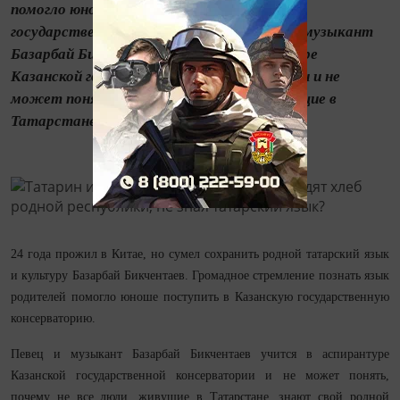
помогло юноше поступить в Казанскую
государственную консерваторию. Певец и музыкант
Базарбай Бикчентаев учится в аспирантуре
Казанской государственной консерватории и не
может понять, почему не все люди, живущие в
Татарстане, знают...
24 года прожил в Китае, но сумел сохранить родной татарский язык
и культуру Базарбай Бикчентаев. Громадное стремление познать язык
родителей помогло юноше поступить в Казанскую государственную
консерваторию.
Певец и музыкант Базарбай Бикчентаев учится в аспирантуре
Казанской государственной консерватории и не может понять,
почему не все люди, живущие в Татарстане, знают свой родной