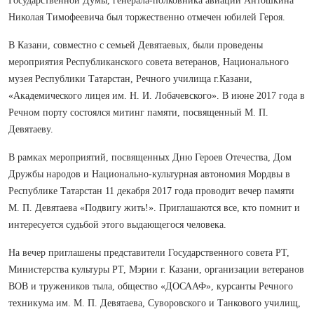
Государственной Думы, генерала-полковника авиации Антошкина
Николая Тимофеевича был торжественно отмечен юбилей Героя.
В Казани, совместно с семьей Девятаевых, были проведены
мероприятия Республиканского совета ветеранов, Национального
музея Республики Татарстан, Речного училища г.Казани,
«Академического лицея им. Н. И. Лобачевского». В июне 2017 года в
Речном порту состоялся митинг памяти, посвященный М. П.
Девятаеву.
В рамках мероприятий, посвященных Дню Героев Отечества, Дом
Дружбы народов и Национально-культурная автономия Мордвы в
Республике Татарстан 11 декабря 2017 года проводит вечер памяти
М. П. Девятаева «Подвигу жить!». Приглашаются все, кто помнит и
интересуется судьбой этого выдающегося человека.
На вечер приглашены представители Государственного совета РТ,
Министерства культуры РТ, Мэрии г. Казани, организации ветеранов
ВОВ и тружеников тыла, общество «ДОСААФ», курсанты Речного
техникума им. М. П. Девятаева, Суворовского и Танкового училищ,