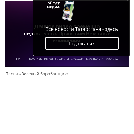
Все новости Татарстана - здесь
Подписаться
Песня «Веселый барабанщик»
304
0
0
Выступление ансамбля бардовской песни
«Игрушка» на презентации нашего
журнала