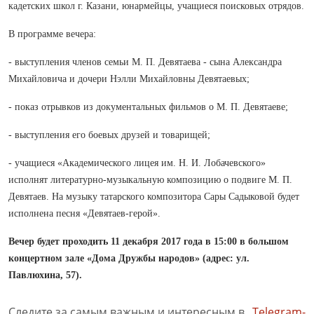
кадетских школ г. Казани, юнармейцы, учащиеся поисковых отрядов.
В программе вечера:
- выступления членов семьи М. П. Девятаева - сына Александра
Михайловича и дочери Нэлли Михайловны Девятаевых;
- показ отрывков из документальных фильмов о М. П. Девятаеве;
- выступления его боевых друзей и товарищей;
- учащиеся «Академического лицея им. Н. И. Лобачевского»
исполнят литературно-музыкальную композицию о подвиге М. П.
Девятаев. На музыку татарского композитора Сары Садыковой будет
исполнена песня «Девятаев-герой».
Вечер будет проходить 11 декабря 2017 года в 15:00 в большом
концертном зале «Дома Дружбы народов» (адрес: ул.
Павлюхина, 57).
Следите за самым важным и интересным в
Telegram-