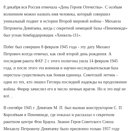
8 декабря вся Россия отмечала «День Героев Отечества». С особым
волнением можно назвать имя человека, который совершил
уникальный подвиг в истории Второй мировой войны - Михаила
Петровича Девятаева, когда с секретной немецкой базы «Пенемюнде»
был угнан бомбардировщик «Хенкель-111».
Побег был совершен 8 февраля 1945 года - эту дату Михаил
Петрович всегда отмечал, как свой второй день рождения. А
последняя ракета ФАУ 2 с этого полигона ушла 14 февраля 1945
года, и после этого эта военная и научно-исследовательская база
перестала существовать как боевая единица. Советский летчик -
один из тех, кто лишил Гитлера последней надежды на продолжение
войны. Фюрер зачислил его в число личных врагов. Но и это ещё не
всё…
В сентябре 1945 г. Девятаев М. П. был вызван конструктором С. П.
Королёвым в Пенемюнде, где показал и рассказал о секретном
ракетном центре Фон Брауна. Звание Героя Советского Союза
Михаилу Петровичу Девятаеву было присвоено только 1957 году