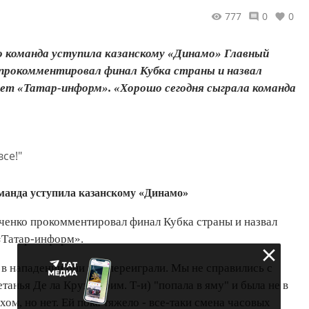
777
0
0
го команда уступила казанскому «Динамо» Главный
 прокомментировал финал Кубка страны и назвал
ет «Татар-информ». «Хорошо сегодня сыграла команда
оманда уступила казанскому «Динамо»
енко прокомментировал финал Кубка страны и назвал
«Татар-информ».
 в нападении они нас переиграли. Мы не справились с
нья Де ла Круз - прим. Т-и) "попала в яму" и была не в
хом, но нет. Ей пока тяжело - все-таки смена часовых