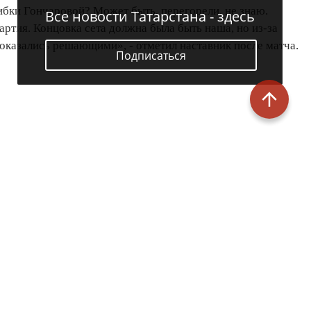
шибки Гончаровой? Может быть, перегорели, не знаю.
Все новости Татарстана - здесь
партия. Концовка сета должна была быть наша, но из-за
оказались решающими», - отметил наставник после матча.
Подписаться
.
рмации,