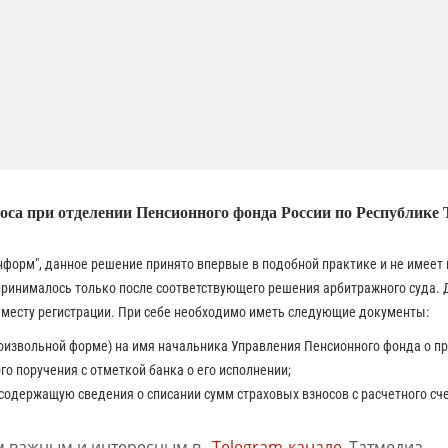
са при отделении Пенсионного фонда России по Республике 
нформ", данное решение принято впервые в подобной практике и не имеет 
принималось только после соответствующего решения арбитражного суда. 
 месту регистрации. При себе необходимо иметь следующие документы:
роизвольной форме) на имя начальника Управления Пенсионного фонда о пр
о поручения с отметкой банка о его исполнении;
содержащую сведения о списании сумм страховых взносов с расчетного сче
м важным и интересным в
Telegram-канале
Татмедиа