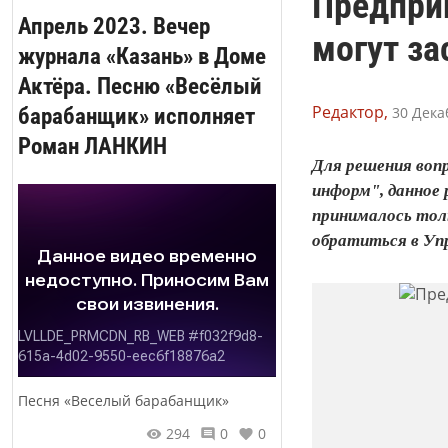
Предпри
Апрель 2023. Вечер
могут з
журнала «Казань» в Доме
Актёра. Песню «Весёлый
Редактор,
барабанщик» исполняет
30 Дека
Роман ЛАНКИН
Для решения вопр
информ", данное 
принималось тол
обратиться в Упр
Песня «Веселый барабанщик»
294
0
0