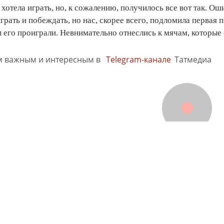
 хотела играть, но, к сожалению, получилось все вот так. О
грать и побеждать, но нас, скорее всего, подломила первая 
его проиграли. Невнимательно отнеслись к мячам, которые 
м важным и интересным в
Telegram-канале
Татмедиа
Документы
Разное
026. Казань журнал. Все права защищены.
А. Все материалы, размещенные на сайте, защищены законом
ка, воспроизведение и распространение в любом объеме инфо