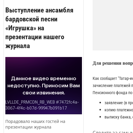
Выступление ансамбля
бардовской песни
«Игрушка» на
презентации нашего
журнала
Для решения вопро
Как сообщает "Татар-и
зачисление платежей 
Пенсионного фонда по
заявление (в п
копию платежног
выписку банка, 
Порадовало наших гостей на
презентации журнала
Следите за самы