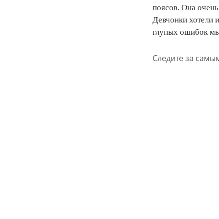
поясов. Она очень
Девчонки хотели и
глупых ошибок мы 
Следите за самы
© 2011 - 2
© ТАТМЕДИ
Перепечат