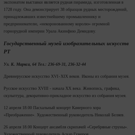
экспонатом выставки является рудная пирамида, изготовленная в
1728 году. Она демонстрирует 38 образцов рудных месторождений,
принадлежавших известнейшему промышленнику и
предпринимателю, «некоронованному королю» огромной
горнорудной империи Урала Акинфию Демидову.
Государственный музей изобразительных искусств
РТ
Ул. К. Маркса, 64 Тел.: 236-69-31, 236-32-44
Древнерусское искусство XVI - XIX веков. Иконы из собрания музея.
Русское искусство XVIII - начала XX века. Живопись, графика,
скульп­тура, декоративно‑прикладное искусство из собрания музея.
12 апреля 18.00 Пасхальный концерт Камерного хора
«Преображение». Художественный руководитель Николай Беляев.
26 апреля 18.00 Концерт ан­самб­ля скрипачей «Серебряные струны».
Художественный руководитель Аскар Гумеров.