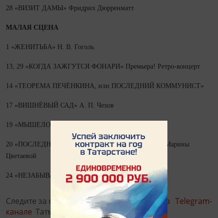
28 «ВИЗИТ ДАМЫ» Фридрих Дюрренматт
МАЛАЯ СЦЕНА
1 «ЖЕНИТЬБА» Н. В. Гоголь
13, 29 «КОГДА ЗАЖГУТСЯ ФОНАРИ» Премьера! Ретро-концерт
14 «ТЕОРЕМА ПЕЧЁНКИНА, или ПОСЛЕДНИЙ КОММУНИСТ»
17 «ВИШНЁВЫЙ САД» А. П. Чехов
19 «МЫШЕЛОВКА» А. Кристи
20 «ПОСЛЕДНИЙ ДЕНЬ» Моноспектакль по стихам Марины
Цветаевой
24 «НЕЗАБЫВАЕМОЕ» Женские голоса войны
Следите за самым важным и интересным в
Telegram-
канале
Татмедиа