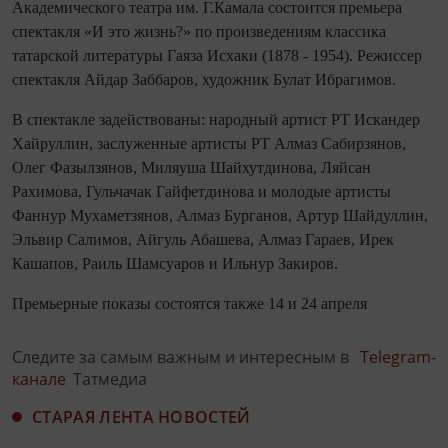
Академического театра им. Г.Камала состоится премьера
спектакля «И это жизнь?» по произведениям классика
татарской литературы Гаяза Исхаки (1878 - 1954). Режиссер
спектакля Айдар Заббаров, художник Булат Ибрагимов.
В спектакле задействованы: народный артист РТ Искандер
Хайруллин, заслуженные артисты РТ Алмаз Сабирзянов,
Олег Фазылзянов, Миляуша Шайхутдинова, Ляйсан
Рахимова, Гульчачак Гайфетдинова и молодые артисты
Фаннур Мухаметзянов, Алмаз Бурганов, Артур Шайдуллин,
Эльвир Салимов, Айгуль Абашева, Алмаз Гараев, Ирек
Кашапов, Раиль Шамсуаров и Ильнур Закиров.
Премьерные показы состоятся также 14 и 24 апреля
Следите за самым важным и интересным в
Telegram-
канале
Татмедиа
СТАРАЯ ЛЕНТА НОВОСТЕЙ