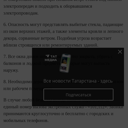
электропередач и подходить к оборвавшимся
электропроводам.
6. Опасность могут представлять выбитые стекла, падающие
из окон верхних этажей, а также элементы кровли и лепного
декора, сорванные ветром. Подобная угроза возрастает
вблизи строящихся или ремонтируемых зданий.
7. Все окна домов необходимо плотно закрыть, убрать с
балконов и лоджий предметы, которые могут выпасть
наружу.
Все новости Татарстана - здесь
8. Необходимо держаться как можно дальше от окон в жилом
или рабочем помещении.
Подписаться
В случае любой беды вы всегда можете обратиться на
единый номер вызова экстренных служб - «101,112». Звонки
принимаются круглосуточно и бесплатно с городских и
мобильных телефонов.