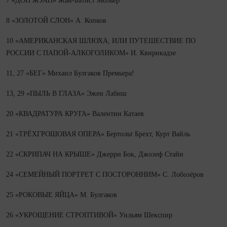
7 «ДОН ЖУАН» Жан-Батист Мольер
8 «ЗОЛОТОЙ СЛОН» А. Копков
10 «АМЕРИКАНСКАЯ ШЛЮХА, ИЛИ ПУТЕШЕСТВИЕ ПО
РОССИИ С ПАПОЙ-АЛКОГОЛИКОМ» И. Квирикадзе
11, 27 «БЕГ» Михаил Булгаков Премьера!
13, 29 «ПЫЛЬ В ГЛАЗА» Эжен Лабиш
20 «КВАДРАТУРА КРУГА» Валентин Катаев
21 «ТРЁХГРОШОВАЯ ОПЕРА» Бертольт Брехт, Курт Вайль
22 «СКРИПАЧ НА КРЫШЕ» Джерри Бок, Джозеф Стайн
24 «СЕМЕЙНЫЙ ПОРТРЕТ С ПОСТОРОННИМ» С. Лобозёров
25 «РОКОВЫЕ ЯЙЦА» М. Булгаков
26 «УКРОЩЕНИЕ СТРОПТИВОЙ» Уильям Шекспир