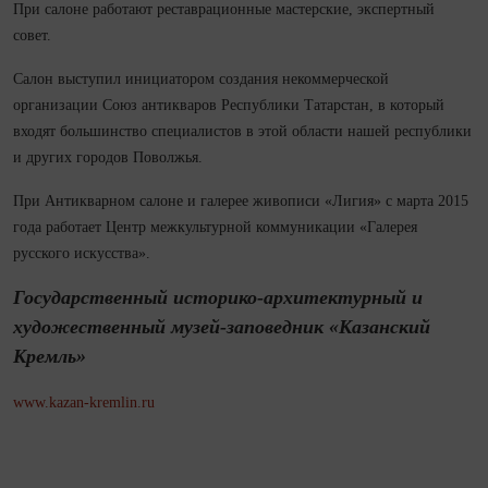
При салоне работают реставрационные мастерские, экспертный
совет.
Салон выступил инициатором со­здания некоммерческой
организации Союз антикваров Респуб­лики Татарстан, в который
входят большинство спе­циа­листов в этой области нашей респуб­лики
и других городов Поволжья.
При Антикварном салоне и галерее живописи «Лигия» с марта 2015
года работает Центр межкультурной коммуникации «Галерея
русского искусства».
Государственный историко-архитектурный и
художественный музей-заповедник «Казанский
Кремль»
www.kazan-kremlin.ru