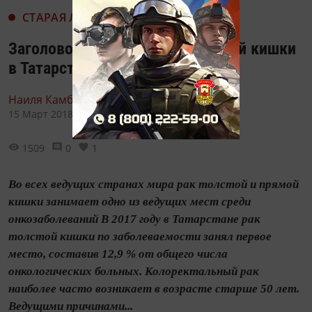
СТАРАЯ ЛЕНТА НОВОСТЕЙ
Заголовок: Рак толстой и прямой кишки
в Татарстане на первом месте
Наиля Камберова,
15 Март 2018 - 10:20
1509
0
1
Во всех ведущих странах мира рак толстой и прямой
кишки занимает одно из ведущих мест среди
онкозаболеваний В 2017 году в Татарстане рак
толстой кишки по заболеваемости занял первое
место, составив 12,9 % от общего числа
онкологических больных. Колоректальный рак
наиболее часто возникает в возрасте старше 50 лет.
Ведущими причинами...