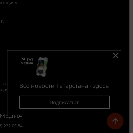
никациям
г.
ства
Все новости Татарстана - здесь
йках
Подписаться
3) 222 09 84