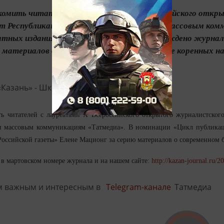
омить читателей с лауреатами X Всероссийского откры
т Республиканское агентство по печати и массовым ком
чатных изданиях» третье место было присуждено журнали
 материалов о современном быте и культуре коренных нар
ь читателей с лауреатами X Всероссийского открытого журналистског
 и массовым коммуникациям «Татмедиа». В номинации «Цикл публикац
Российской газеты» Елене Мационг за серию материалов о современном б
в мартовском номере журнала и на нашем сайте:
http://kazan-journal.ru/
м важным и интересным в
Telegram-канале
Татмедиа