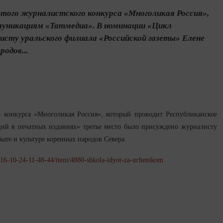
того журналистского конкурса «Многоликая Россия»,
муникациям «Татмедиа». В номинации «Цикл
сту уральского филиала «Российской газеты» Елене
одов...
о конкурса «Многоликая Россия», который проводит Республиканское
ий в печатных изданиях» третье место было присуждено журналисту
ыте и культуре коренных народов Севера.
2016-10-24-11-48-44/item/4880-shkola-idyot-za-uchenikom