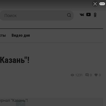
кты
Видео дня
Казань"!
1231
0
0