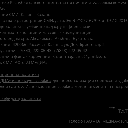
ржке Республиканского агентства по печати и массовым комму
А».
ние СМИ: Казан - Казань
ьства о регистрации СМИ, дата: Эл № ФС77-67916 от 06.12.2016 
деральной службой по надзору в сфере связи,
онных технологий и массовых коммуникаций
ого редактора: Абсалямова Альбина Булатовна
ции: 420066, Россия, г. Казань, ул. Декабристов, д. 2
дакции: +7(843) 222-05-43, +7(843) 222-05-42
ений о фактах коррупции: kazan-magazine@yandex.ru
ь СМИ: АО «ТАТМЕДИА»
пционная политика
ДИА» использует «cookie»
для персонализации сервисов и удоб
лей сайтом. Использование «cookie» можно отменить в настро
конфиденциальности
Телефон АО «ТАТМЕДИА»:
(84