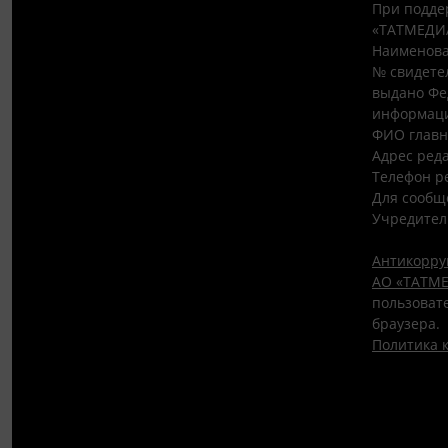
При подде
«ТАТМЕДИ
Наименова
№ свидетел
выдано Фе
информаци
ФИО главн
Адрес редак
Телефон ре
Для сообщ
Учредител
Антикорру
АО «ТАТМЕ
пользовате
браузера.
Политика 