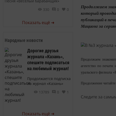
Песня «Веселый барабанщик»
Продолжаем знак
330
0
0
который проводи
публикаций в пе
Показать ещё ➜
Мационг за серию
Народные новости
Дорогие друзья
журнала «Казань»,
Продолжаем знакомит
спешите подписаться
агентство по печати
на любимый журнал!
уральского филиала «
Продолжается подписка
на журнал «Казань»
Продолжение читайте 
13789
0
1
Следите за самы
Показать ещё ➜