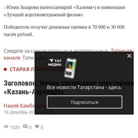
- Юлия Захарова (киносценарий «Халима») в номинации
«Лучший короткометражный фильм».
Победители получат денежные премии в 70 000 и 30 000
тысяч рублей.
Следите за самым важным и интересным в
Telegram-
канале
Татмедиа
СТАРАЯ ЛЕНТА НОВОСТЕЙ
Заголовок: Новое расписание электрички
Все новости Татарстана - здесь
«Казань-Аэропорт»
Подписаться
Наиля Камберова,
16 Декабрь 2016 - 07:23
1020
0
0