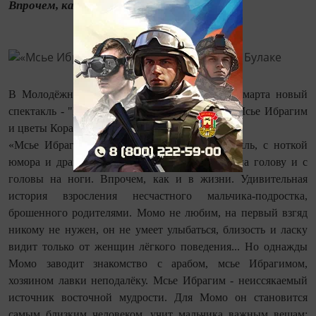
Впрочем, как и...
В Молодёжном «Театре на Булаке» 19 и 20 марта новый
спектакль - "МСЬЕ ИБРАГИМ", по повести "Мсье Ибрагим
и цветы Корана" Эриха-Эммануэля Шмитта.
«Мсье Ибрагим» - светлый и лёгкий спектакль, с ноткой
юмора и драмы. Здесь всё становится с ног на голову и с
головы на ноги. Впрочем, как и в жизни. Удивительная
история взросления несчастного мальчика-подростка,
брошенного родителями. Момо не любим, на первый взгяд
никому не нужен, он не умеет улыбаться, близость и ласку
видит только от женщин лёгкого поведения... Но однажды
Момо заводит знакомство с арабом, мсье Ибрагимом,
хозяином лавки неподалёку. Мсье Ибрагим - неиссякаемый
источник восточной мудрости. Для Момо он становится
самым близким человеком, учит мальчика важным вещам: