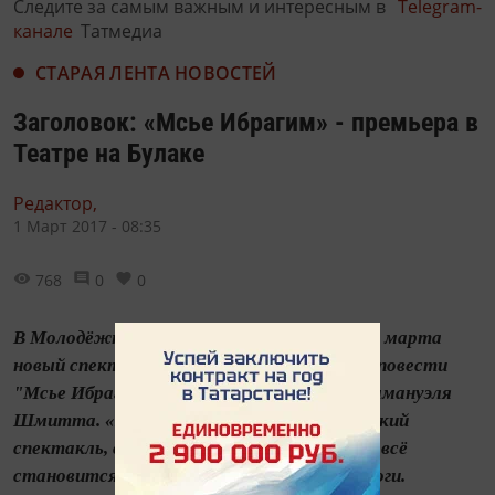
Следите за самым важным и интересным в
Telegram-
канале
Татмедиа
СТАРАЯ ЛЕНТА НОВОСТЕЙ
Заголовок: «Мсье Ибрагим» - премьера в
Театре на Булаке
Редактор,
1 Март 2017 - 08:35
768
0
0
В Молодёжном «Театре на Булаке» 19 и 20 марта
новый спектакль - "МСЬЕ ИБРАГИМ", по повести
"Мсье Ибрагим и цветы Корана" Эриха-Эммануэля
Шмитта. «Мсье Ибрагим» - светлый и лёгкий
спектакль, с ноткой юмора и драмы. Здесь всё
становится с ног на голову и с головы на ноги.