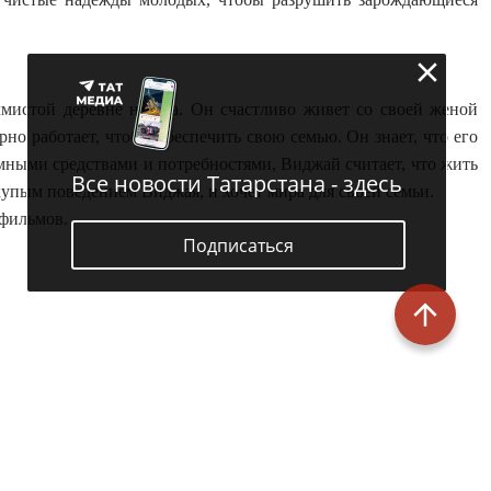
лмистой деревне на Гоа. Он счастливо живет со своей женой
но работает, чтобы обеспечить свою семью. Он знает, что его
ромными средствами и потребностями, Виджай считает, что жить
Все новости Татарстана - здесь
скупым поведением Виджая, и хочет мира для своей семьи.
 фильмов.
Подписаться