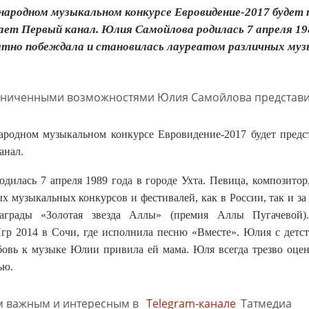
народном музыкальном конкурсе Евровидение-2017 будет 
щает Первый канал. Юлия Самойлова родилась 7 апреля 198
тно побеждала и становилась лауреатом различных музык
родном музыкальном конкурсе Евровидение-2017 будет предст
анал.
дилась 7 апреля 1989 года в городе Ухта. Певица, композитор
х музыкальных конкурсов и фестивалей, как в России, так и з
награды «Золотая звезда Аллы» (премия Аллы Пугачевой)
р 2014 в Сочи, где исполнила песню «Вместе». Юлия с детств
овь к музыке Юлии привила ей мама. Юля всегда трезво оцени
ью.
м важным и интересным в
Telegram-канале
Татмедиа