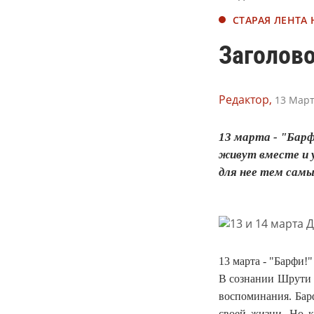
СТАРАЯ ЛЕНТА
Заголово
Редактор,
13 Март
13 марта - "Барф
живут вместе и у
для нее тем самы
13 марта - "Барфи!
В сознании Шрути л
воспоминания. Барф
своей жизни. Но к