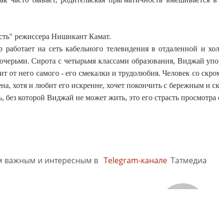
ость" режиссера Нишикант Камат.
 работает на сеть кабельного телевидения в отдаленной и хо
черьми. Сирота с четырьмя классами образования, Виджай упор
сит от него самого - его смекалки и трудолюбия. Человек со ск
ена, хотя и любит его искренне, хочет покончить с бережным и 
ь, без которой Виджай не может жить, это его страсть просмотра
м важным и интересным в
Telegram-канале
Татмедиа