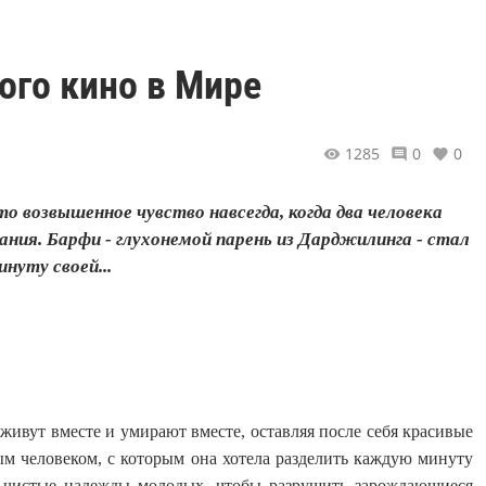
ого кино в Мире
1285
0
0
о возвышенное чувство навсегда, когда два человека
ния. Барфи - глухонемой парень из Дарджилинга - стал
нуту своей...
живут вместе и умирают вместе, оставляя после себя красивые
ым человеком, с которым она хотела разделить каждую минуту
 в чистые надежды молодых, чтобы разрушить зарождающиеся