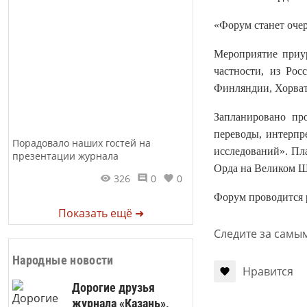
«Форум станет оче
Мероприятие приур
частности, из Ро
Финляндии, Хорват
Запланировано пр
переводы, интерпр
Порадовало наших гостей на
исследований». Пл
презентации журнала
Орда на Великом Ш
326
0
0
Форум проводится р
Показать ещё ➜
Следите за самы
Народные новости
Нравится
Дорогие друзья
журнала «Казань»,