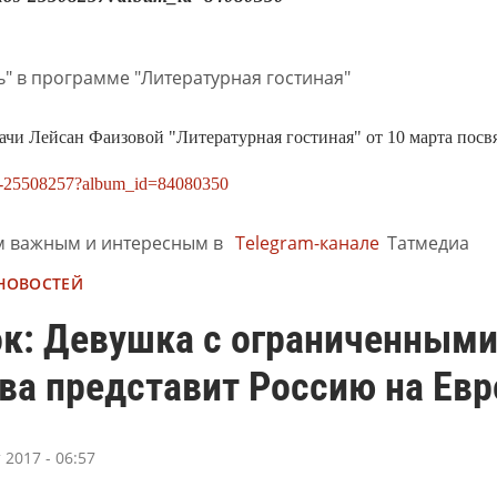
чи Лейсан Фаизовой "Литературная гостиная" от 10 марта посв
os-25508257?album_id=84080350
м важным и интересным в
Telegram-канале
Татмедиа
 НОВОСТЕЙ
ок: Девушка с ограниченным
ва представит Россию на Ев
 2017 - 06:57