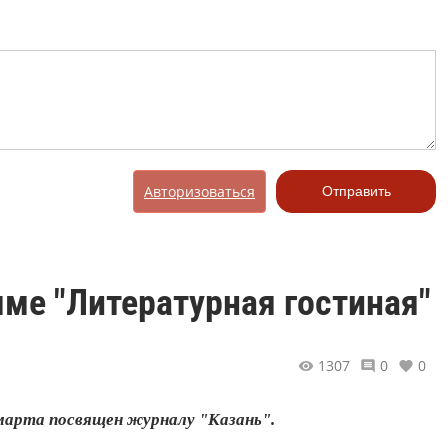
Авторизоваться
Отправить
мме "Литературная гостиная"
1307
0
0
марта посвящен журналу "Казань".