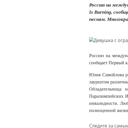
Россию на между
Is Burning, сооб
песням. Многокра
Россию на междуна
сообщает Первый к
Юлия Самойлова ро
лауреатом различны
Обладательница 
Паралимпийских Иг
инвалидности. Люб
полноценной жизн
Следите за самы