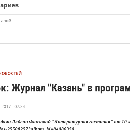
тариев
 НОВОСТЕЙ
к: Журнал "Казань" в програ
 2017 - 07:34
едачи Лейсан Фаизовой "Литературная гостиная" от 10 
udios-25508257?album_id=84080350