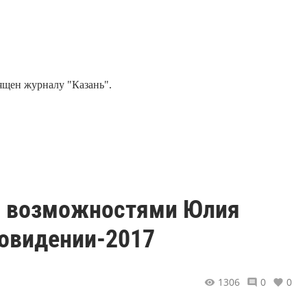
ящен журналу "Казань".
и возможностями Юлия
ровидении-2017
1306
0
0