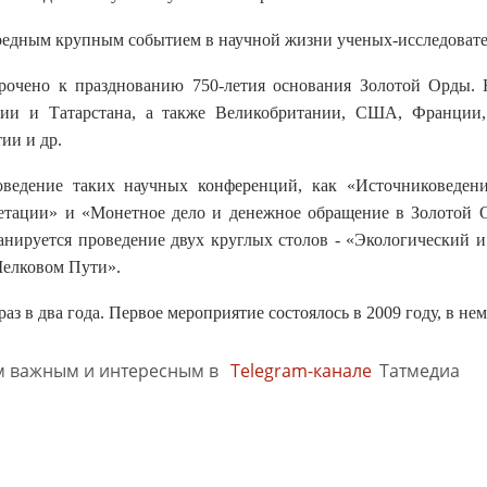
редным крупным событием в научной жизни ученых-исследовател
очено к празднованию 750-летия основания Золотой Орды. Н
ссии и Татарстана, а также Великобритании, США, Франции,
ии и др.
оведение таких научных конференций, как «Источниковедени
етации» и «Монетное дело и денежное обращение в Золотой Ор
анируется проведение двух круглых столов - «Экологический и
елковом Пути».
аз в два года. Первое мероприятие состоялось в 2009 году, в не
м важным и интересным в
Telegram-канале
Татмедиа