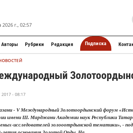
 2026 г., 02:57
Подписка
Авторы
Рубрики
Редакция
Конта
 НОВОСТЕЙ
еждународный Золотоордынс
 2017 - 08:17
 Казани - V Международный Золотоордынский форум «Ист
и имени Ш. Марджани Академии наук Республики Татар
ченых-исследователей золооотрдынской тематики», - по
-летия основания Золотой Орды. На...