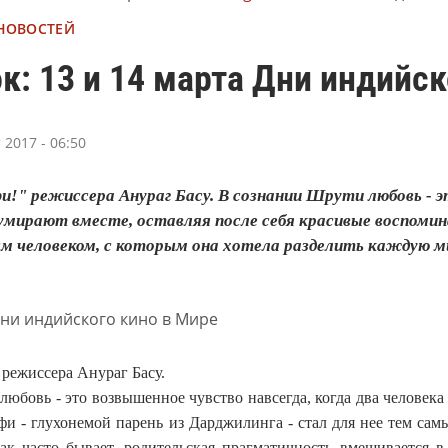
 НОВОСТЕЙ
к: 13 и 14 марта Дни индийск
 2017 - 06:50
и!" режиссера Анураг Басу. В сознании Шрути любовь - эт
мирают вместе, оставляя после себя красивые воспомина
м человеком, с которым она хотела разделить каждую ми
" режиссера Анураг Басу.
юбовь - это возвышенное чувство навсегда, когда два человека 
и - глухонемой парень из Дарджилинга - стал для нее тем сам
ак часто бывает, родительская прагматичность вмешивается