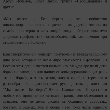
Артур Исламов, Эльза Заяри, группа «Прогульщики» и
другие.
«Мы вместе - Без бергэ» - это сообщество
онковыздоравливающих пациентов, их друзей, членов их
семей, волонтеров и всех людей, кому небезразлична тема
здоровья, профилактики онкозаболеваний, самопомощи при
столкновении с болезнью.
Благотворительный концерт приурочен к Международному
дню рака, который во всем мире отмечается 4 февраля. «В
России этот день известен больше как Международный день
борьбы с раком, но для наших онковыздоравливающих рак -
это не борьба, а часть жизни, жизни яркой, интересной и
разнообразной, - рассказывает руководитель организации
"Мы вместе - Без бергэ" Юлия Ивашкевич. - Искусство в
любых его проявлениях не имеет границ: оно объединяет и
созидает, оно не делит людей на больных и здоровых,
богатых и бедных. Рок и опера - это тоже части единого