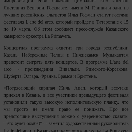
импровизации Роби Лакатош, цимбалист Ено Иштван
Листеш из Венгрии, Госквартет имени М. Глинки и один из
лучших российских альтистов Илья Гофман станут гостями
фестиваля L'arte del arco, который пройдет в Татарстане с 15
по 19 марта. Об этом сообщает пресс-служба Казанского
камерного оркестра La Primavera.
Концертная программа охватит три города республики:
Казань, Набережные Челны и Нижнекамск. Музыкантам
предстоит сыграть пять концертов. В программе L'arte del
arco - произведения Вивальди, Римского-Корсакова,
Шуберта, Элгара, Франка, Брамса и Бриттена.
«Потрясающий скрипач Жиль Апап, который все-таки
приехал в Казань, и все участники предыдущего фестиваля
установили такую высокую исполнительскую планку, что
мы просто не имели право ее понижать. Про все
предстоящие выступления можно с уверенностью сказать:
"Это будет бомба!"» - заметил художественный руководитель
L'arte del arco и Казанского камерного оркестра La Primavera