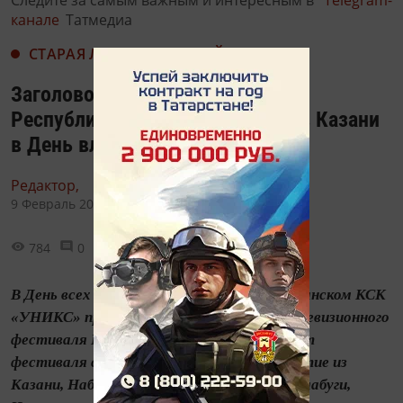
канале
Татмедиа
СТАРАЯ ЛЕНТА НОВОСТЕЙ
Заголовок: Гала-концерт КВН
Республики Татарстан пройдёт в Казани
в День влюбленных
Редактор,
9 Февраль 2017 - 05:08
784
0
0
В День всех влюбленных, 14 февраля, в казанском КСК
«УНИКС» пройдет гала-концерт XXII телевизионного
фестиваля КВН РТ. На сегодня оргкомитет
фестиваля собрал более 30 заявок на участие из
Казани, Набережных Челнов, Бугульмы, Елабуги,