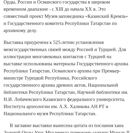
Орды, России и Османского государства в широком
временном диапазоне - с XIII до начала XX в. Это
совместный проект Музея-заповедника «Казанский Кремль»
и Государственного комитета Республики Татарстан по
архивному делу.
Выставка приурочена к 525-летию установления
межгосударственных связей между Россией и Турцией. Для
иллюстрации многовековых контактов с Турцией на
выставке использованы материалы Государственного архива
Республики Татарстан, Османского архива при Премьер-
министре Турецкой Республики, Российского
государственного архива древних актов, Национальной
библиотеки Республики Татарстан, Научной библиотеки им.
Н.И. Лобачевского Казанского федерального университета,
Института археологии им. А.Х. Халикова АН РТ и
Национального музея Республики Татарстан.
В заглавие выставки вынесена цитата из послания хана
Золотой Орды Улуг-Мухаммеда турецкому султану Мураду II