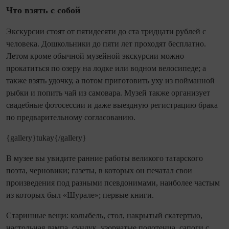
Что взять с собой
Экскурсии стоят от пятидесяти до ста три­дцати руб­лей с
человека. Дошкольники до пяти лет проходят бесплатно.
Летом кроме обычной музейной экскурсии можно
прокатиться по озеру на лодке или водном велосипеде; а
также взять удочку, а потом приготовить уху из пойманной
рыбки и попить чай из самовара. Музей также организует
свадебные фотосессии и даже выездную регистрацию брака
по предварительному согласованию.
{gallery}tukay{/gallery}
В музее вы увидите ранние работы великого татарского
поэта, черновики; газеты, в которых он печатал свои
произведения под разными псевдонимами, наиболее частым
из которых был «Шурале»; первые книги.
Старинные вещи: колыбель, стол, накрытый скатертью,
настольная лампа, сундук, узорчатые полотенца, сапоги с