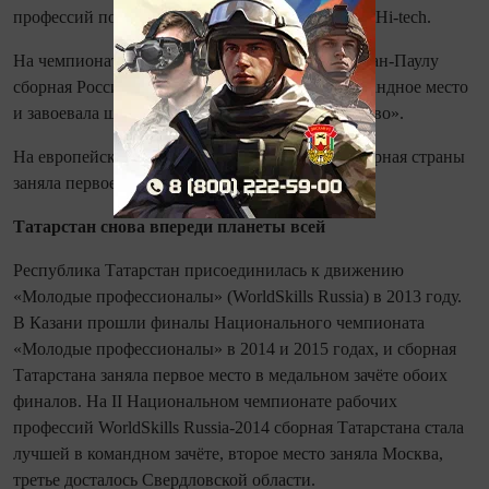
профессий по методике WorldSkills - WorldSkills Hi-tech.
На чем­пио­нате WorldSkills International 2015 в Сан‑Паулу
сборная России заняла четырна­дцатое общекомандное место
и завоевала шесть медалей «За высшее мастерство».
На европейском чем­пио­нате Euro­Skills‑2016 сборная страны
заняла первое место в общекомандном зачёте.
Татарстан снова впереди планеты всей
Респуб­лика Татарстан присоединилась к движению
«Молодые профессио­налы» (WorldSkills Russia) в 2013 году.
В Казани прошли финалы Национального чем­пио­ната
«Молодые профессио­налы» в 2014 и 2015 годах, и сборная
Татарстана заняла первое место в медальном зачёте обоих
финалов. На II Национальном чем­пио­нате рабочих
профессий WorldSkills Russia‑2014 сборная Татарстана стала
лучшей в командном зачёте, второе место заняла Москва,
третье досталось Свердловской области.