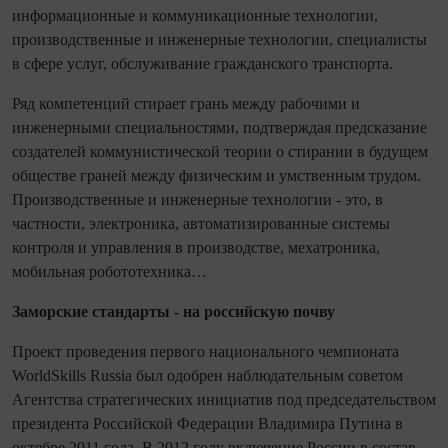
информационные и коммуникационные технологии,
производственные и инженерные технологии, спе­циа­листы
в сфере услуг, обслуживание гражданского транспорта.
Ряд компетенций стирает грань между рабочими и
инженерными специальностями, подтверждая предсказание
создателей коммунистической теории о стирании в будущем
обществе граней между физическим и умственным трудом.
Производственные и инженерные технологии - это, в
частности, электроника, автоматизированные системы
контроля и управления в производстве, мехатроника,
мобильная робототехника…
Заморские стандарты - на российскую почву
Проект проведения первого на­цио­наль­ного чем­пио­ната
WorldSkills Russia был одобрен наблюдательным советом
Агентства стратегических инициатив под председательством
президента Российской Федерации Владимира Путина в
октябре 2011 года. В 2012 году включение России в состав