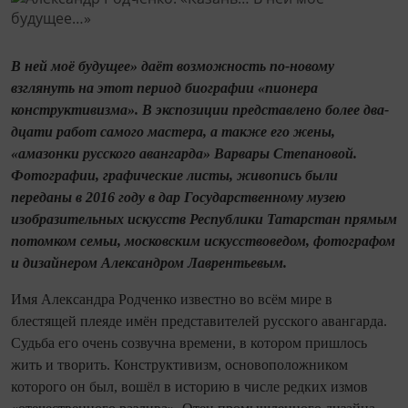
В ней моё будущее» даёт возможность по‑новому
взглянуть на этот период биографии «пио­нера
конструктивизма». В экспозиции представлено более два­
дцати работ самого мастера, а также его жены,
«амазонки русского авангарда» Варвары Степановой.
Фотографии, графические листы, живопись были
переданы в 2016 году в дар Государственному музею
изобразительных искусств Респуб­лики Татарстан прямым
потомком семьи, московским искусствоведом, фотографом
и дизайнером Александром Лаврентьевым.
Имя Александра Родченко известно во всём мире в
блестящей плеяде имён представителей русского авангарда.
Судьба его очень созвучна времени, в котором пришлось
жить и творить. Конструктивизм, основоположником
которого он был, вошёл в историю в числе редких измов