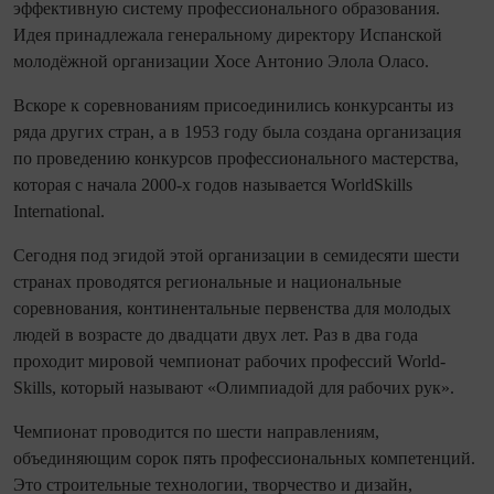
эффективную систему профессио­нального образования.
Идея принадлежала генеральному директору Испанской
молодёжной организации Хосе Антонио Элола Оласо.
Вскоре к соревнованиям присоединились конкурсанты из
ряда других стран, а в 1953 году была со­здана организация
по проведению конкурсов профессио­нального мастерства,
которая с начала 2000‑х годов называется WorldSkills
International.
Се­го­дня под эгидой этой организации в семидесяти шести
странах проводятся региональные и на­цио­наль­ные
соревнования, континентальные первенства для молодых
людей в возрасте до два­дцати двух лет. Раз в два года
проходит мировой чем­пио­нат рабочих профессий World­
Skills, который называют «Олимпиадой для рабочих рук».
Чемпионат проводится по шести направлениям,
объединяющим сорок пять профессио­нальных компетенций.
Это строи­тель­ные технологии, творчество и дизайн,