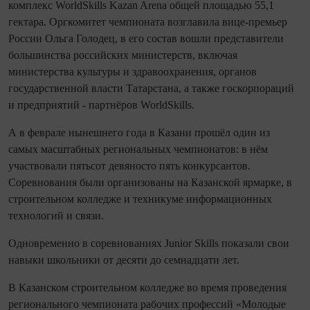
комплекс WorldSkills Kazan Arena общей площадью 55,1
гектара. Оргкомитет чем­пио­ната возглавила вице‑премь­ер
России Ольга Голодец, в его состав вошли представители
большинства российских министерств, включая
министерства культуры и здравоохранения, органов
государственной власти Татарстана, а также госкорпораций
и предприятий - парт­нёров WorldSkills.
А в феврале нынешнего года в Казани прошёл один из
самых масштабных региональных чем­пио­натов: в нём
участвовали пятьсот девяносто пять конкурсантов.
Соревнования были организованы на Казанской ярмарке, в
строи­тель­ном колледже и техникуме информационных
технологий и связи.
Одновременно в соревнованиях Junior Skills показали свои
навыки школьники от десяти до семна­дцати лет.
В Казанском строи­тель­ном колледже во время проведения
регионального чем­пио­ната рабочих профессий «Молодые