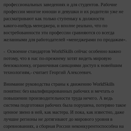
профессио­нальных заведениях и для студентов. Рабочие
профессии многие юноши и девушки и их родители уже не
рассматривают как только ступеньку к должности
какого‑нибудь менеджера, и вполне реально, что по
востребованности эти профессии сравняются со все­гда
желанными для работодателей «менеджерами по продажам».
- Освоение стандартов WorldSkills сейчас особенно важно
потому, что в нас по‑прежнему хотят видеть мировую
бензоколонку, ограничивая санкциями доступ к новейшим
технологиям,- считает Георгий Алексеевич.
Внимание руководства страны к движению WorldSkills
понятно: без квалифицированных рабочих и мечтать о
повышении производительности труда нечего. А ведь
система подготовки рабочих была порушена, потеряно такое
ценное звено в ней, как мастера. И пока, как известно, даже
лучшие регионы не дотягивают до мирового уровня в
соревнованиях, а сборная России неконкурентоспособна на