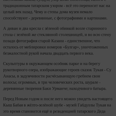
традиционным татарским узором - всё это переносит нас на
целый век назад. Чему и стены дома музея немало
способствуют - деревянные, с фотографиями и картинами.
А диван и два кресла с зёленой обивкой возле старинного
стола с зелёной же стек­лянной столешницей, и во всю стену
позади фотография старой Казани - единственное, что
осталось от меблировки номеров «Булгар», уничтоженных
безжалостной рукой начала два­дцать первого века.
Скульптуры в окружающем особняк парке и на берегу
рукотворного озера, изображающие героев сказок Тукая - Су
Анасы, в задумчивости расчёсывающую гребнем свои
волосы; огромных, в три человеческих роста, шурале -
деревянные творения Баки Урманче; находчивого батыра.
Перед Новым годом и после него можно увидеть настоящего
Кыш Бабая в жёлто‑зелёной шубе - музей Габдуллы Тукая на
это время становится ещё и резиденцией татарского Деда