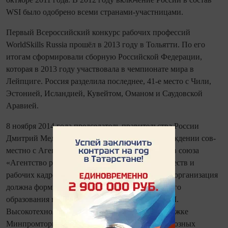
WSI было одобрено всеми странами‑участницами.
Первый Всероссийский конкурс рабочих профессий
WorldSkills Russia прошёл в 2013 году в Тольятти. По его
итогам сформировали сборную Российской Федерации,
которая в 2013 году участвовала в чем­пио­нате мира в
Лейпциге. Россия разделила последнее, 41‑е место с Чили,
Эстонией, Исландией, Кувейтом, Оманом и Саудовской
Аравией.
8 ноября 2014 года председатель правительства России
Дмитрий Медведев подписал документ об учреждении сов­
мест­но с Агентством стратегических инициатив союза
«Агентство развития профессио­нальных сообществ и
рабочих кадров «Ворлдскиллс Россия»». Новая организация
должна формировать систему профессио­нального
образования в соответствии со стандартами WSI.
Высокотехнологичные предприятия при поддержке
Минпромторга России основали чемпионат сквозных