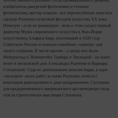
«оте­че­ственного разлива». Отец промышленного дизайна,
изобретатель ракурсной фотосъёмки и техники
фотомонтажа, мастер плаката - все перечисленные ипостаси
сделали Родченко культовой фигурой искусства XX века.
Немалую - если не решающую - роль в этом сыграл первый
директор Музея современного искусства в Нью‑Йорке
искусствовед Альфред Барр, посетивший в 1928 году
Советскую Россию в поисках новейших «единиц» для
своего собрания. В числе прочих - а среди них были
Мейерхольд и Эйзенштейн, Грабарь и Лисицкий - он нанёс
визит в московский дом Александра Родченко и Варвары
Степановой. Судя по дневниковым записям Барра, к идее
«экспорта» своих работ за океан Родченко отнёсся с
некоторым равнодушием и даже раздражением. Ситуацию
для предприимчивого американского арт‑менеджера то­гда
спасла стратегически мыслящая Степанова.