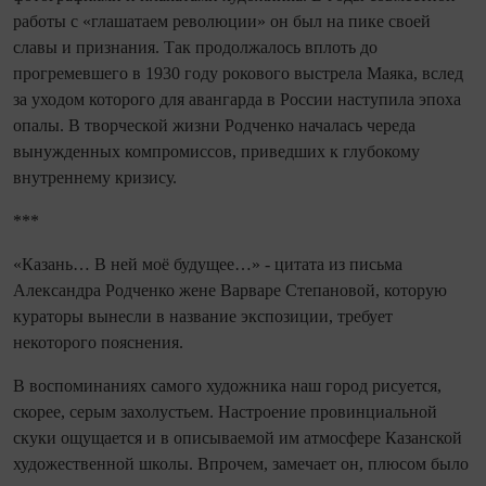
работы с «глашатаем революции» он был на пике своей
славы и признания. Так продолжалось вплоть до
прогремевшего в 1930 году рокового выстрела Маяка, вслед
за уходом которого для авангарда в России наступила эпоха
опалы. В творческой жизни Родченко началась череда
вынужденных компромиссов, приведших к глубокому
внутреннему кризису.
***
«Ка­зань… В ней моё будущее…» - цитата из письма
Александра Родченко жене Варваре Степановой, которую
кураторы вынесли в название экспозиции, требует
некоторого пояснения.
В воспоминаниях самого художника наш город рисуется,
скорее, серым захолустьем. Настроение провинциальной
скуки ощущается и в описываемой им атмо­сфере Казанской
художественной школы. Впрочем, замечает он, плюсом было