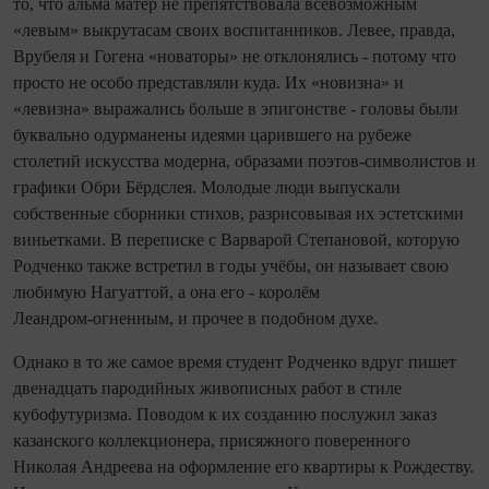
то, что альма матер не препятствовала всевозможным
«левым» выкрутасам своих воспитанников. Левее, правда,
Врубеля и Гогена «новаторы» не отклонялись - потому что
просто не особо представляли куда. Их «новизна» и
«левизна» выражались больше в эпигонстве - головы были
буквально одурманены идеями царившего на рубеже
столетий искусства модерна, образами поэтов‑символистов и
графики Обри Бёрдслея. Молодые люди выпускали
собственные сборники стихов, разрисовывая их эстетскими
виньетками. В переписке с Варварой Степановой, которую
Родченко также встретил в годы учёбы, он называет свою
любимую Нагуаттой, а она его - королём
Леандром‑огненным, и прочее в подобном духе.
Однако в то же самое время студент Родченко вдруг пишет
двена­дцать пародийных живописных работ в стиле
кубофутуризма. Поводом к их со­зданию послужил заказ
казанского коллекционера, присяжного поверенного
Николая Андреева на оформление его квартиры к Рождеству.