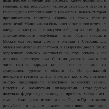
политическое значение для субъекта. Кроме федерального
влияния, глава республики является связующим звеном в
консолидации татарских элит, в том числе и являясь фигурой
преемнического характера. Одним из самых главных
достижений Минниханова большинство экспертов отмечают
внедрение электронного документооборота во всех сферах
жизнедеятельности республики - когда, образно говоря, в
Москве еще бабушки стояли в очереди в Сбербанк для
оплаты коммунальных платежей, в Татарстане даже в самых
отдаленных сельских местностях об этом забыли - все
делалось через терминалы. С этими достижениями в том
числе связаны карьеры татарстанских чиновников на
федеральном уровне в области IT. Из достижений
последнего времени хочется отметить, как власти региона
быстро предотвратили возможный банковских кризис.
История с обманутыми вкладчиками Татфондбанка
получила федеральную огласку, и протесты могли иметь
самые неблагоприятные последствия. Однако Правительство
республики в ручном режиме оперативно нивелирует