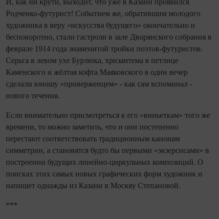
И, как ни крути, выходит, что уже в Казани проявился
Родченко‑футурист! Событием же, обратившим молодого
художника в веру «искусства будущего» окончательно и
бесповоротно, стали гастроли в зале Дворянского собрания в
феврале 1914 года знаменитой тройки поэтов‑футуристов.
Серьга в левом ухе Бурлюка, хризантема в петлице
Каменского и жёлтая кофта Маяковского в один вечер
сделали юношу «приверженцем» - как сам вспоминал -
нового течения.
Если внимательно присмотреться к его «виньеткам» того же
времени, то можно заметить, что и они постепенно
перестают соответствовать традиционным канонам
симметрии, а становятся будто бы первыми «экзерсисами» в
построении будущих линейно‑циркульных композиций. О
поисках этих самых новых графических форм художник и
напишет однажды из Казани в Москву Степановой.
***