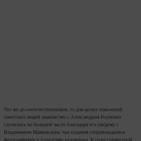
Что же до сооте­че­ственников, то для целых поколений
советских людей знакомство с Александром Родченко
случилось по большей части благодаря его тандему с
Владимиром Маяковским, чьи издания сопровождались
фотографиями и плакатами художника. В годы сов­мест­ной