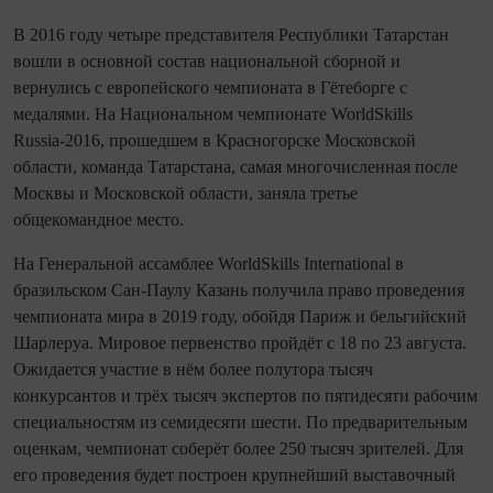
В 2016 году четыре представителя Респуб­лики Татарстан
вошли в основной состав на­цио­наль­ной сборной и
вернулись с европейского чем­пио­ната в Гётеборге с
медалями. На Национальном чем­пио­нате WorldSkills
Russia‑2016, прошедшем в Красногорске Московской
области, команда Татарстана, самая многочисленная после
Москвы и Московской области, заняла третье
общекомандное место.
На Генеральной ассамблее WorldSkills International в
бразильском Сан‑Паулу Ка­зань получила право проведения
чем­пио­ната мира в 2019 году, обойдя Париж и бельгийский
Шарлеруа. Мировое первенство пройдёт с 18 по 23 августа.
Ожидается участие в нём более полутора тысяч
конкурсантов и трёх тысяч экспертов по пятидесяти рабочим
специальностям из семидесяти шести. По предварительным
оценкам, чем­пио­нат соберёт более 250 тысяч зрителей. Для
его проведения будет построен крупнейший выставочный