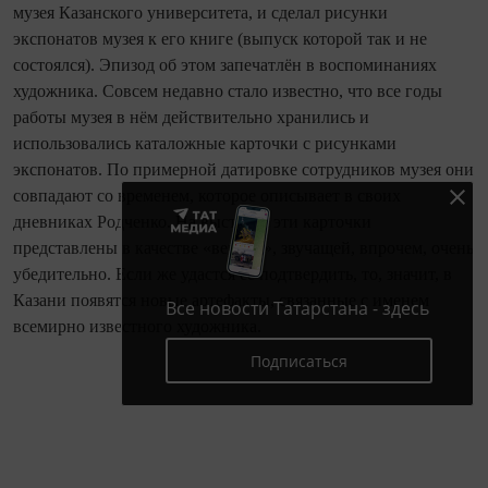
музея Казанского университета, и сделал рисунки
экспонатов музея к его книге (выпуск которой так и не
состоялся). Эпизод об этом запечатлён в воспоминаниях
художника. Совсем недавно стало известно, что все годы
работы музея в нём действительно хранились и
использовались каталожные карточки с рисунками
экспонатов. По примерной датировке сотрудников музея они
совпадают со временем, которое описывает в своих
дневниках Родченко. На выставке эти карточки
представлены в качестве «версии», звучащей, впрочем, очень
убедительно. Если же удастся её подтвердить, то, значит, в
Казани появятся новые артефакты, связанные с именем
Все новости Татарстана - здесь
всемирно известного художника.
Подписаться