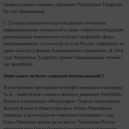
профессио­налы» побывал президент Респуб­лики Татарстан
Рустам Минниханов.
С 23 марта нынешнего года в Казанском техникуме
информационных технологий и связи соберутся победители
региональных чем­пио­натов по блоку профессий сферы
информационных технологий со всей России, побороться за
право участия в финале Национального чем­пио­ната. В 2018
году Респуб­лика Татарстан примет Национальный чем­пио­
нат WorldSkills.
Перестанем ли быть «мировой бензоколонкой»?
Воспитанники преподавателя про­фессио­нального колледжа
№ 41 - заместителя главного эксперта движения WorldSkills
Russia в компетенции «Фотография» Георгия Алексеевича
Козлова Камилла Шамсутдинова и Рената Мирзиярова
победили в региональном чем­пио­нате нынешнего года,
Ольга Машнина заняла третье место. Чемпионка России
прошлого года Ольга Полякова участвовала в нынешнем