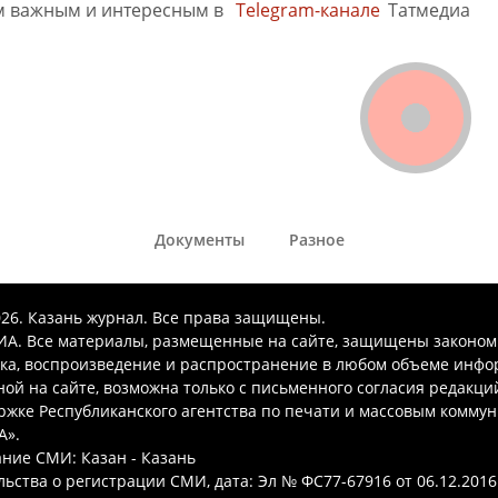
м важным и интересным в
Telegram-канале
Татмедиа
Документы
Разное
026. Казань журнал. Все права защищены.
А. Все материалы, размещенные на сайте, защищены законом
ка, воспроизведение и распространение в любом объеме инфо
ой на сайте, возможна только с письменного согласия редакци
ржке Республиканского агентства по печати и массовым комму
А».
ние СМИ: Казан - Казань
ьства о регистрации СМИ, дата: Эл № ФС77-67916 от 06.12.2016 