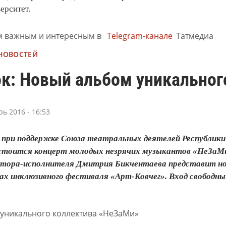
ерситет.
м важным и интересным в
Telegram-канале
Татмедиа
 НОВОСТЕЙ
ок: Новый альбом уникальног
рь 2016 - 16:53
00 при поддержке Союза театральных деятелей Республик
тоится концерт молодых незрячих музыкантов «НеЗаМи
втора-исполнителя Дмитрия Бикчентаева представит нов
х инклюзивного фестиваля «Арт-Ковчег». Вход свободный