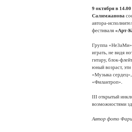
9 октября в 14.00
Салимжанова
со
автора-исполнител
фестиваля
«Арт-К
Группа «НеЗаМи» -
играть, не видя н
гитару, блок-флей
юный возраст, эт
«Музыка сердец»,
«Филантроп».
III открытый инкл
возможностями здо
Автор фото Фари