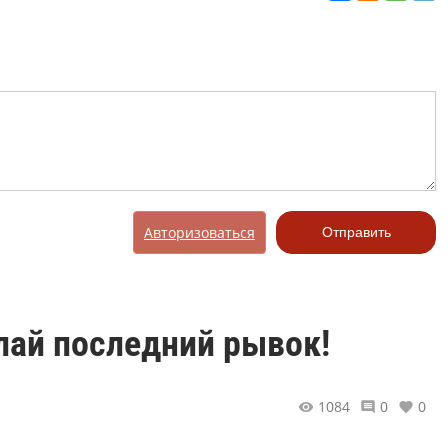
Авторизоваться
Отправить
лай последний рывок!
1084
0
0