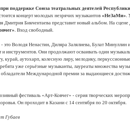
при поддержке Союза театральных деятелей Республики
стоится концерт молодых незрячих музыкантов
«НеЗаМи»
.
я Дмитрия Бикчентаева представит новый альбом. На сцене 
овчег»
. Вход свободный.
 это Володя Ненастин, Диляра Залялиева, Булат Минуллин и
от и инструментов. Они продолжают осваивать один музыкаль
ту, курай, аутохарп, колесную лиру, мелодику, перкуссионны
и ребята уже серьёзные музыканты, лауреаты множества муз
 обладатели Международной премии за выдающиеся достижен
юзивный фестиваль «Арт-Ковчег» - серия творческих меропр
ровья. Он проходит в Казани с 14 сентября по 20 октября.
т Губаев