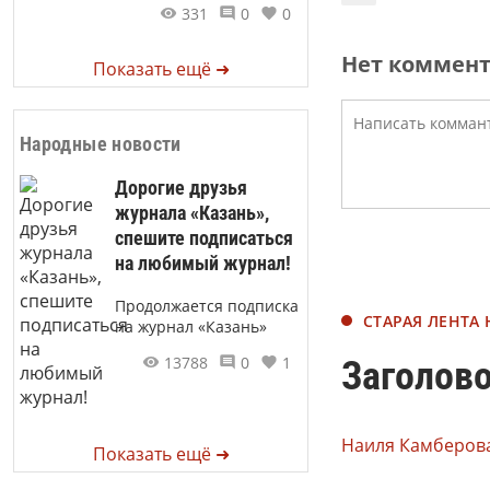
331
0
0
Нет коммен
Показать ещё ➜
Народные новости
Дорогие друзья
журнала «Казань»,
спешите подписаться
на любимый журнал!
Продолжается подписка
СТАРАЯ ЛЕНТА
на журнал «Казань»
13788
0
1
Заголово
Наиля Камберова
Показать ещё ➜