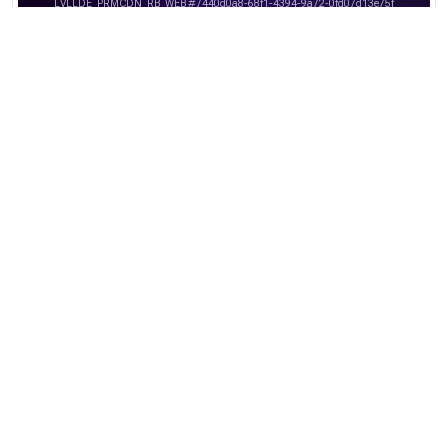
Порадовало наших гостей на презентации журнала
319
0
0
Показать ещё ➜
Народные новости
Дорогие друзья журнала «Казань»,
спешите подписаться на любимый
журнал!
Продолжается подписка на журнал
«Казань»
13785
0
1