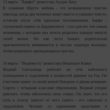
13 марта - "Барфи!" режиссера Анураг Басу.
В сознании Шрути любовь - это возвышенное чувство
навсегда, когда два человека живут вместе и умирают вместе,
оставляя после себя красивые воспоминания. Барфи -
глухонемой парень из Дарджилинга - стал для нее тем самым
человеком, с которым она хотела разделить каждую минуту
своей жизни. Но как часто бывает, родительская
прагматичность вмешивается в чистые надежды молодых,
чтобы разрушить зарождающиеся чувства.
14 марта - "Видимость" режиссера Нишикант Камат.
Виджай Салгаонкар работает на сеть кабельного
телевидения в отдаленной и холмистой деревне на Гоа. Он
счастливо живет со своей женой Нандини и двумя дочерьми.
Сирота с четырьмя классами образования, Виджай упорно
работает, чтобы обеспечить свою семью. Он знает, что его
путь к успеху зависит от него самого - его смекалки и
трудолюбия. Человек со скромными средствами и