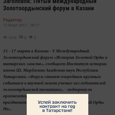
Заголовок: Пятый международный
Золотоордынский форум в Казани
Редактор,
13 Март 2017 - 08:17
1416
0
0
15 - 17 марта в Казани - V Международный
Золотоордынский форум «История Золотой Орды и
татарских ханств», сообщает Институт истории
имени Ш. Марджани Академии наук Республики
Татарстан. «Форум станет очередным крупным
событием в научной жизни ученых-исследователей
золооотрдынской тематики», - подчеркнули
организаторы. Мероприятие приурочено к
празднованию 750-летия основания Золотой Орды.
На...