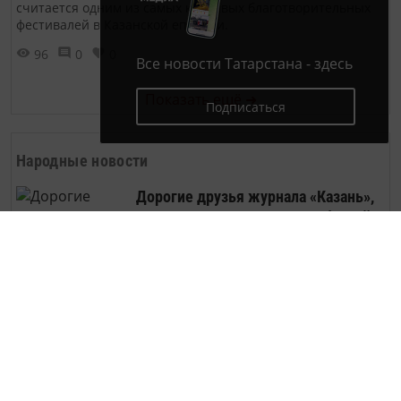
считается одним из самых красивых благотворительных
фестивалей в Казанской епархии.
96
0
0
Все новости Татарстана - здесь
Показать ещё ➜
Подписаться
Народные новости
Дорогие друзья журнала «Казань»,
спешите подписаться на любимый
журнал!
Продолжается подписка на журнал
«Казань»
13798
0
1
Показать ещё ➜