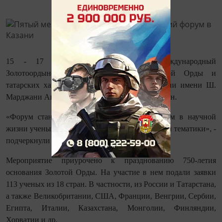
15 - 17 марта в Казани - V Международный
Золотоордынский форум «История Золотой Орды и
татарских ханств», сообщает Институт истории имени Ш.
Марджани Академии наук Республики Татарстан.
«Форум станет очередным крупным событием в научной
жизни ученых-исследователей золооотрдынской тематики», -
подчеркнули организаторы.
Мероприятие приурочено к празднованию 750-летия
основания Золотой Орды. На участие в нем подали заявки
113 ученых из 18 стран. В частности, из России и Татарстана,
а также Великобритании, США, Франции, Венгрии, Сербии,
Египта, Италии, Казахстана, Монголии, Финляндии,
Хорватии и др.