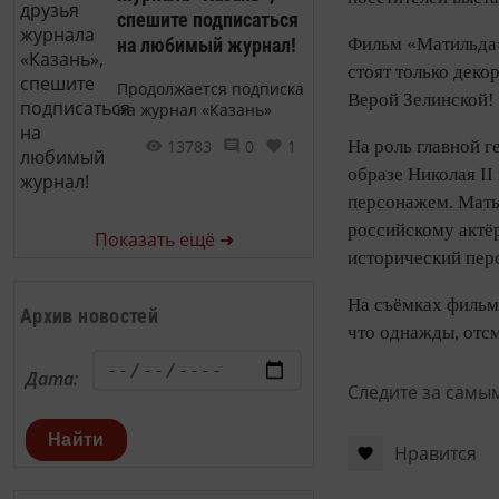
спешите подписаться
на любимый журнал!
Фильм «Матильда» 
стоят только дек
Продолжается подписка
Верой Зелинской!
на журнал «Казань»
13783
0
1
На роль главной 
образе Николая II
персонажем. Мать
российскому актё
Показать ещё ➜
исторический перс
На съёмках фильма
Архив новостей
что однажды, отсм
Дата:
Следите за самы
Найти
Нравится