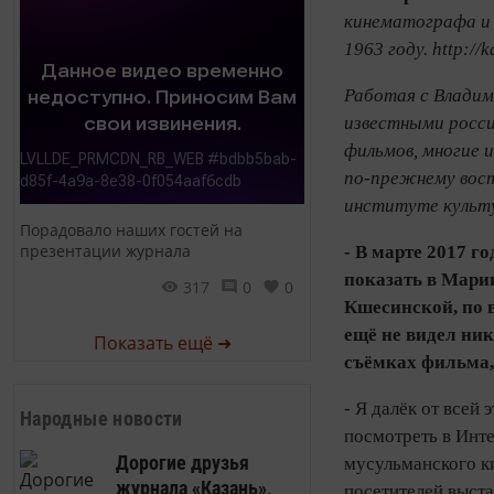
кинематографа и 
1963 году. http://
Работая с Владим
известными росси
фильмов, многие 
по‑прежнему вост
институте культу
Порадовало наших гостей на
презентации журнала
- В марте 2017 
показать в Мари
317
0
0
Кшесинской, по 
ещё не видел ник
Показать ещё ➜
съёмках фильма,
- Я далёк от всей
Народные новости
посмотреть в Инте
Дорогие друзья
мусульманского ки
журнала «Казань»,
посетителей выста