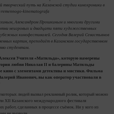
 творческий путь на Казанской студии кинохроники в
sovremennogo-kinematografa
ухиным, Александром Прошкиным и многими другими
сотни неигровых и двадцати пяти художественных
арубежных кинофестивалей. Сегодня Валерий Севастьянов
нных картин, преподаёт в Казанском государственном
тво студентам.
а Алексея Учителя «Матильда», которую намерены
стория любви Николая II и балерины Матильды
ое кино с элементами детектива и мистики. Фильма
 Валерий Иванович, вы как оператор участвовали в
?
 некоторых людей вызвал рекламный ролик, который можно
ели XII Казанского международного фестиваля
х работ, сделанных в процессе съёмок. Ни у кого из
они не вызвали.