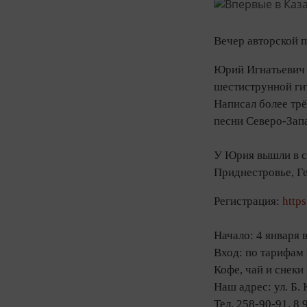
Вечер авторской п
Юрий Игнатьевич Х
шестиструнной гит
Написал более трё
песни Северо-Зап
У Юрия вышли в св
Приднестровье, Г
Регистрация:
http
Начало: 4 января 
Вход: по тарифам
Кофе, чай и снеки
Наш адрес: ул. Б.
Тел. 258-90-91, 8 