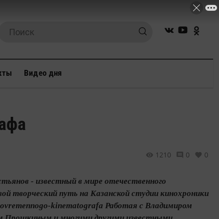
кты
Видео дня
рафа
1210
0
0
тьянов - известный в мире отечественного
вой творческий путь на Казанской студии кинохроники
eni-sovremennogo-kinematografa Работая с Владимиром
м Прошкиным и многими другими известными