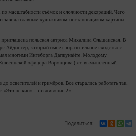
, по масштабности съёмок и сложности декораций. Чего
ого завода главным художником‑постановщиком картины
й приглашена польская актриса Михалина Ольшанская. В
рс Айдингер, который имеет поразительное сходство с
имая многими Ингеборга Дапкунайте. Молодому
а Кшесинской офицера Воронцова (это вымышленный
до осветителей и гримёров. Все старались работать так,
: «Это не кино - это живопись!»…
Поделиться: