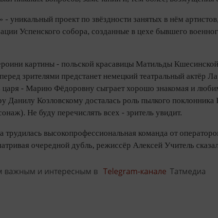
- уникальный проект по звёздности занятых в нём артистов
орации Успенского собора, созданные в цехе бывшего военн
героини картины - польской красавицы Матильды Кшесинско
 перед зрителями предстанет немецкий театральный актёр Ла
 царя - Марию Фёдоровну сыграет хорошо знакомая и люб
ру Данилу Козловскому досталась роль пылкого поклонник
онаж). Не буду перечислять всех - зритель увидит.
 трудилась высокопрофессиональная команда от операторов 
атривая очередной дубль, режиссёр Алексей Учитель сказал
м важным и интересным в
Telegram-канале
Татмедиа