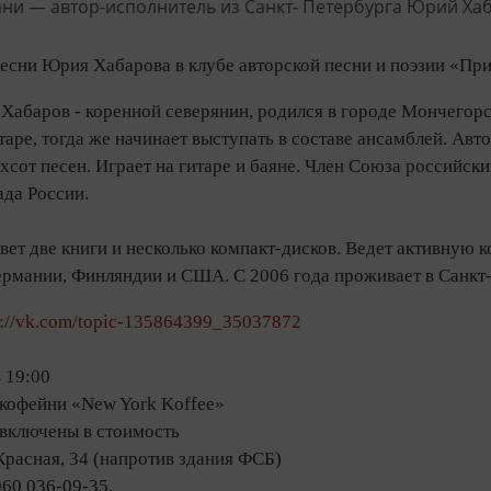
есни Юрия Хабарова в клубе авторской песни и поэзии «При
абаров - коренной северянин, родился в городе Мончегорск
аре, тогда же начинает выступать в составе ансамблей. Авто
хсот песен. Играет на гитаре и баяне. Член Союза российски
ада России.
ет две книги и несколько компакт-дисков. Ведет активную 
ермании, Финляндии и США. С 2006 года проживает в Санкт
s://vk.com/topic-135864399_35037872
в 19:00
 кофейни «New York Koffee»
 включены в стоимость
 Красная, 34 (напротив здания ФСБ)
960 036-09-35.