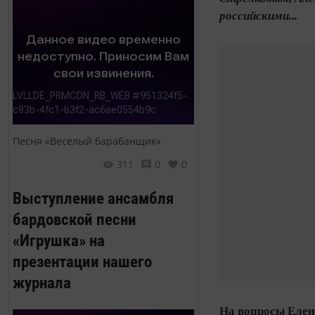
российскими...
Песня «Веселый барабанщик»
311
0
0
Выступление ансамбля
бардовской песни
«Игрушка» на
презентации нашего
журнала
На вопросы Елен