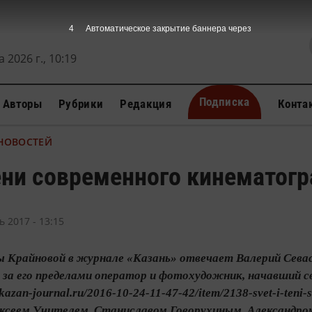
3
Автоматическое закрытие баннера через
 2026 г., 10:19
Подписка
Авторы
Рубрики
Редакция
Конта
 НОВОСТЕЙ
ени современного кинематог
ь 2017 - 13:15
ы Крайновой в журнале «Казань» отвечает Валерий Севас
за его пределами оператор и фотохудожник, начавший с
://kazan-journal.ru/2016-10-24-11-47-42/item/2138-svet-i-t
ксеем Учителем, Станиславом Говорухиным, Александро