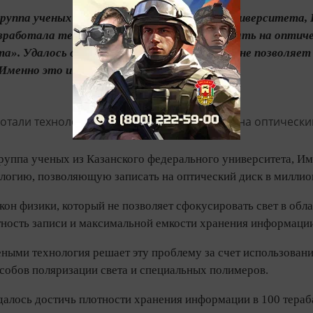
уппа ученых из Казанского федерального университета, 
зработала технологию, позволяющую записать на оптичес
та». Удалось обойти закон физики, который не позволяе
 Именно это и ограничивает плотность...
уппа ученых из Казанского федерального университета, Им
ологию, позволяющую записать на оптический диск в милли
кон физики, который не позволяет сфокусировать свет в обл
тность записи и максимальной емкости хранения информации
еными технология решает эту проблему за счет использован
собов поляризации света и специальных полимеров.
алось достичь плотности хранения информации в 100 тераба