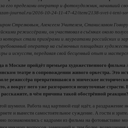
за его пределами оператор и фотохудожник, начавший свой
kazan-journal.ru/2016-10-24-11-47-42/item/2138-svet-i-teni-
иром Стрелковым, Алексеем Учителем, Станиславом Говор
йскими режиссёрами, он участвовал в съёмках около полу
из которых стали призёрами и лауреатами российских и з
ребованный оператор на съёмочных площадках художестве
ры и искусств, передавая свой бесценный опыт и мастерс
года в Москве пройдёт премьера художественного фильм
инском театре в сопровождении живого оркестра. Это и
воле режиссёра превратившаяся в эпическое историческ
то, а вокруг него уже разгораются нешуточные страсти.
 расскажите, в чём причина такой обострённой реакции
 этой шумихи. Работа над картиной ещё идёт, а раздражение
рнете и вынести самостоятельное суждение. А гости и зрит
но познакомились с кадрами из фильма на фотовыставке мои
вки никаких вопросов, за­мечаний и, тем более, возмущения 