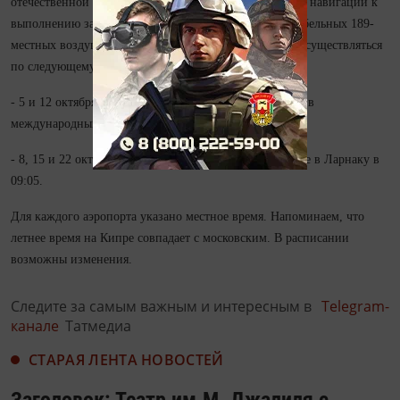
отечественной авиакомпании. До конца сезона летней навигации к
выполнению запланировано пять рейсов на комфортабельных 189-
местных воздушных судах Boeing 737. Вылеты будут осуществляться
по следующему графику:
- 5 и 12 октября вылет в 15:30 из Казани с прибытием в
международный аэропорт Ларнаки в 19:35;
- 8, 15 и 22 октября вылет из Казани в 05:00, прибытие в Ларнаку в
09:05.
Для каждого аэропорта указано местное время. Напоминаем, что
летнее время на Кипре совпадает с московским. В расписании
возможны изменения.
Следите за самым важным и интересным в
Telegram-
канале
Татмедиа
СТАРАЯ ЛЕНТА НОВОСТЕЙ