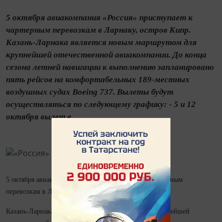
5 октября авиакомпания «Россия» приступает к
чартерным перевозкам в Ларнаку, остров Кипр.
Казань-Ларнака является новым маршрутом для
крупнейшей отечественной авиакомпании. До конца
сезона летней навигации к выполнению запланировано
пять рейсов на комфортабельных 189-местных
воздушных судах Boeing 737. Вылеты будут
осуществляться по следующему графику: - 5 и 12
октября вылет в...
5 октября авиакомпания «Россия» приступает к чартерным
перевозкам в Ларнаку, остров Кипр.
Казань-Ларнака является новым маршрутом для крупнейшей