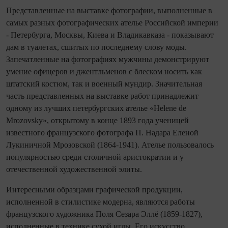
Представленные на выставке фотографии, выполненные в
самых разных фотографических ателье Российской империи
- Петербурга, Москвы, Киева и Владикавказа - показывают
дам в туалетах, сшитых по последнему слову моды.
Запечатленные на фотографиях мужчины демонстрируют
умение офицеров и джентльменов с блеском носить как
штатский костюм, так и военный мундир. Значительная
часть представленных на выставке работ принадлежит
одному из лучших петербургских ателье «Helene de
Mrozovsky», открытому в конце 1893 года ученицей
известного французского фотографа П. Надара Еленой
Лукиничной Мрозовской (1864-1941). Ателье пользовалось
популярностью среди столичной аристократии и у
отечественной художественной элиты.
Интересными образцами графической продукции,
исполненной в стилистике модерна, являются работы
французского художника Поля Сезара Эллё (1859-1827),
исполненные в технике сухой иглы. Его искусство