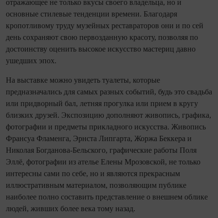
отражающее не только вкусы своего владельца, но и
основные стилевые тенденции времени. Благодаря
кропотливому труду музейных реставраторов они и по сей
день сохраняют свою первозданную красоту, позволяя по
достоинству оценить высокое искусство мастериц давно
ушедших эпох.
На выставке можно увидеть туалеты, которые
предназначались для самых разных событий, будь это свадьба
или придворный бал, летняя прогулка или прием в кругу
близких друзей. Экспозицию дополняют живопись, графика,
фотографии и предметы прикладного искусства. Живопись
Франсуа Фламенга, Эрнста Липгарта, Жоржа Беккера и
Николая Богданова-Бельского, графические работы Поля
Эллё, фотографии из ателье Елены Мрозовской, не только
интересны сами по себе, но и являются прекрасным
иллюстративным материалом, позволяющим публике
наиболее полно составить представление о внешнем облике
людей, живших более века тому назад.