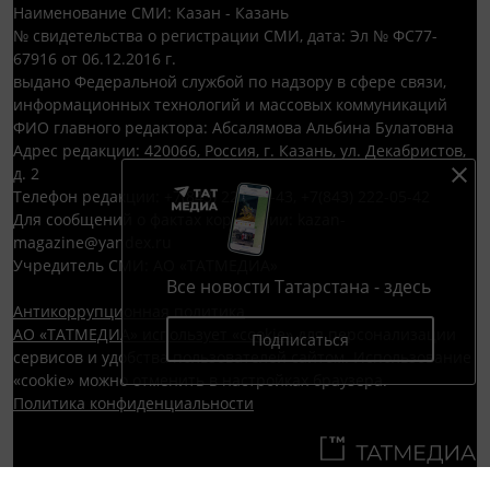
Наименование СМИ: Казан - Казань
№ свидетельства о регистрации СМИ, дата: Эл № ФС77-
67916 от 06.12.2016 г.
выдано Федеральной службой по надзору в сфере связи,
информационных технологий и массовых коммуникаций
ФИО главного редактора: Абсалямова Альбина Булатовна
Адрес редакции: 420066, Россия, г. Казань, ул. Декабристов,
д. 2
Телефон редакции: +7(843) 222-05-43, +7(843) 222-05-42
Для сообщений о фактах коррупции: kazan-
magazine@yandex.ru
Учредитель СМИ: АО «ТАТМЕДИА»
Все новости Татарстана - здесь
Антикоррупционная политика
АО «ТАТМЕДИА» использует «cookie»
для персонализации
Подписаться
сервисов и удобства пользователей сайтом. Использование
«cookie» можно отменить в настройках браузера.
Политика конфиденциальности
Телефон АО «ТАТМЕДИА»:
(843) 222 09 84