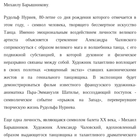
Михаилу Барышникову.
Рудольф Нуриев, 80-летие со дня рождения которого отмечается в
этом году, - символ человека, творящего бессмертное искусство
Танца. Именно эмоциональным воздействием личности великого
артиста объясняется стремление Александра Чаловского
соприкоснуться с образом великого мага и волшебника танца, с его
подвижной субстанцией, в которой духовное и физическое
неразрывно связаны между собой. Художник талантливо воплощает
в своих полотнах «священный экстаз» ставших каноническими
жестов и па гениального танцовщика. В экспозиции будет
демонстрироваться фильм известного французского художника-
аниматика Пьра-Эммануэля Шатилье, воссоздающий поступок -
символическое событие «прыжок на Запад», перевернувшее
творческую жизнь Рудольфа Нуриева.
Еще одна личность, являющаяся символом балета ХХ века, - Михаил
Барышников. Художник Александр Чаловский, вдохновленный
образом выдающегося танцовщика и талантливого драматического