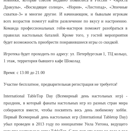
новинки, которые совсем недавно появились в России - «Ярость
Дракулы», «Восходящее солнце», «Нория», «Листопад», «Эпичные
схватки-3» и многие другие. И начинающим, и бывалым игрокам
всех возрастов помогут найти развлечение по вкусу и настроению.
Команда профессиональных гейм-мастеров поможет разобраться в
правилах настольных баталий. Кроме того, у гостей мероприятия
будет возможность приобрести понравившиеся игры со скидкой.
Игротека будет проходить по адресу: ул. Петербургская 1, ТЦ кольцо,
1 этаж, территория бывшего кафе Шоколад
Время: с 13.00 до 21.00
Участие бесплатное, предварительная регистрация не требуется!
International TableTop Day (Всемирный день настольных игр) -
праздник, в который фанаты настольных игр из разных стран мира
собираются вместе, чтобы посвятить весь день любимому хобби.
Первый Всемирный день настольных игр (International Tabletop Day)
убыл проведен в 2013 году по инициативе Уила Уитона, ведущего