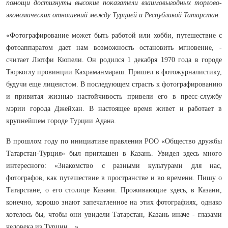
помощи достигнуты высокие показатели взаимовыгодных торгово-
экономических отношений между Турцией и Республикой Татарстан.
«Фотографирование может быть работой или хобби, путешествие с
фотоаппаратом дает нам возможность остановить мгновение, -
считает Лютфи Кюпели. Он родился 1 декабря 1970 года в городе
Тюркоглу провинции Кахраманмараш. Пришел в фотожурналистику,
будучи еще лицеистом. В последующем страсть к фотографированию
и привитая жизнью настойчивость привели его в пресс-службу
мэрии города Джейхан. В настоящее время живет и работает в
крупнейшем городе Турции Адана.
В прошлом году по инициативе правления РОО «Общество дружбы
Татарстан-Турция» был приглашен в Казань. Увидел здесь много
интересного: «Знакомство с разными культурами для нас,
фотографов, как путешествие в пространстве и во времени. Пишу о
Татарстане, о его столице Казани. Проживающие здесь, в Казани,
конечно, хорошо знают запечатленное на этих фотографиях, однако
хотелось бы, чтобы они увидели Татарстан, Казань иначе - глазами
человека из Турции…».