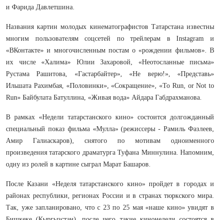
и Фарида Давлетшина.
Названия картин молодых кинематографистов Татарстана известны
многим пользователям соцсетей по трейлерам в Instagram и
«ВКонтакте» и многочисленным постам о «рождении фильмов». В
их числе «Халима» Юлии Захаровой, «Неотосланные письма»
Рустама Рашитова, «Гастарбайтер», «Не верю!», «Представь»
Ильшата Рахимбая, «Половинки», «Сокращение», «To Run, or Not to
Run» Байбулата Батуллина, «Живая вода» Айдара Габдрахманова.
В рамках «Недели татарстанского кино» состоится долгожданный
специальный показ фильма «Мулла» (режиссеры - Рамиль Фазлеев,
Амир Галиаскаров), снятого по мотивам одноименного
произведения татарского драматурга Туфана Миннулина. Напомним,
одну из ролей в картине сыграл Марат Башаров.
После Казани «Неделя татарстанского кино» пройдет в городах и
районах республики, регионах России и в странах тюркского мира.
Так, уже запланировано, что с 23 по 25 мая «наше кино» увидят в
Бишкеке (Кыргызстан), после чего такие кинонедели состоятся в