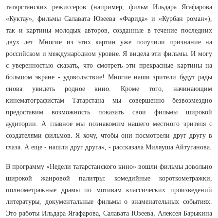
татарстанских режиссеров (например, фильм Ильдара Ягафарова
«Куктау», фильмы Салавата Юзеева «Фарида» и «Курбан роман»),
так и картины молодых авторов, созданные в течение последних
двух лет. Многие из этих картин уже получили признание на
российском и международном уровне. Я видела эти фильмы. И могу
с уверенностью сказать, что смотреть эти прекрасные картины на
большом экране - удовольствие! Многие наши зрители будут рады
снова увидеть родное кино. Кроме того, начинающим
кинематографистам Татарстана мы совершенно безвозмездно
предоставим возможность показать свои фильмы широкой
аудитории. А главное мы познакомим нашего местного зрителя с
создателями фильмов. Я хочу, чтобы они посмотрели друг другу в
глаза. А еще - нашли друг друга», - рассказала Миляуша Айтуганова.
В программу «Недели татарстанского кино» вошли фильмы довольно
широкой жанровой палитры: комедийные короткометражки,
полнометражные драмы по мотивам классических произведений
литературы, документальные фильмы о знаменательных событиях.
Это работы Ильдара Ягафарова, Салавата Юзеева, Алексея Барыкина