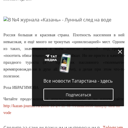
Россия большая и красивая страна. Плотность населения в ней
невысокая, и ещё много не тронутых «цивилизацией» мест. Одним
из таких, значившихся в моём «списке желаний» под графой
«посетить обязательно», было озеро Байкал. Но не просто в качестве
праздного туриста (я - противник пассивного «тюленьего»
времяпровождения в духе all inclusive), а делая при этом что-то
полезное.
Все новости Татарстана - здесь
Роза ИБРАГИМОВА
Подписаться
Читайте продолжение в апрельском номере и на нашем сайте:
http://kazan-journal.ru/2016-10-24-11-48-44/item/5050-lunnyiy-sled-na-
vode
Следите за самым важным и интересным в
Telegram-