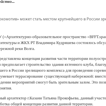
йство...
 («Архитектурно-образовательное пространство «BFFT.spac
рхитектуры и ЖКХ РТ Владимира Кудряшева состоялось обсу
режной реки Волга.
представлена концепция развития части территории полуост
 предполагает строительство здания яхтенного клуба, благоу
его в России зрелищного комплекса для проведения соревно
зумевает террасирование существующей набережной: вместо
дении мероприятий смогут быть зрительным залом. Это позв
иятия.
ный архитектор г.Казани Татьяна Прокофьева, данный участо
ботка общей концепции развития данной территории.