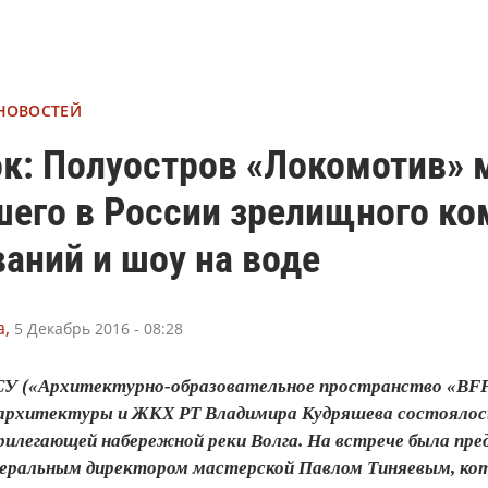
 НОВОСТЕЙ
ок: Полуостров «Локомотив» 
шего в России зрелищного ко
аний и шоу на воде
,
5 Декабрь 2016 - 08:28
У («Архитектурно-образовательное пространство «BFFT
архитектуры и ЖКХ РТ Владимира Кудряшева состоялось
рилегающей набережной реки Волга. На встрече была пр
енеральным директором мастерской Павлом Тиняевым, ко