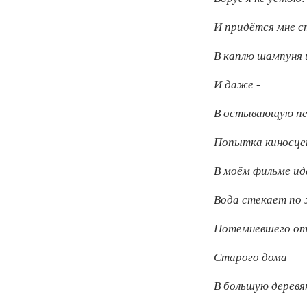
И придётся мне с
В каплю шампуня 
И даже -
В остывающую п
Попытка киносце
В моём фильме и
Вода стекает по
Потемневшего от
Старого дома
В большую деревя