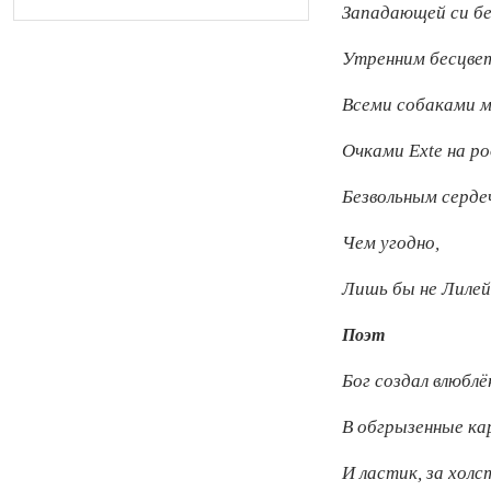
Западающей си бе
Утренним бесцве
Всеми собаками м
Очками Exte на р
Безвольным серде
Чем угодно,
Лишь бы не Лилей
Поэт
Бог создал влюбл
В обгрызенные к
И ластик, за хол