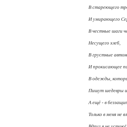
В стареющего т
И умирающего Се
В честные шаги че
Несущего хлеб,
В грустные авто
И прокисающее пи
В одежды, котор
Пишут шедевры и 
А ещё - в беззащ
Только в меня не в
Вдруг я не устою!