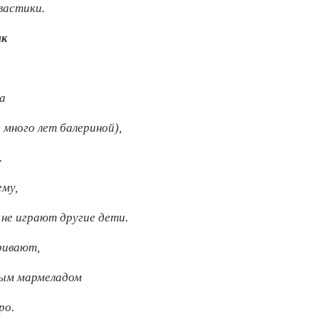
вастики.
ик
а
 много лет балериной),
.
ему,
 не играют другие дети.
ривают,
ым мармеладом
ро.