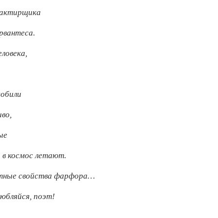
рактирщика
рвантеса.
ловека,
мобили
во,
ые
в космос летают.
итные свойства фарфора…
любляйся, поэт!