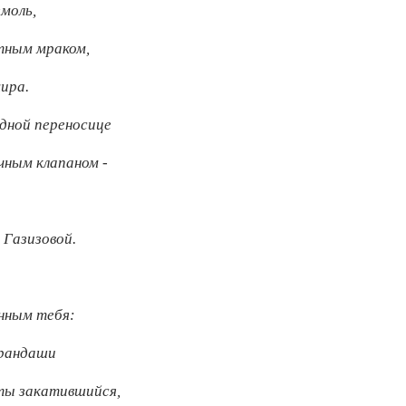
моль,
тным мраком,
ира.
одной переносице
чным клапаном -
 Газизовой.
ённым тебя:
арандаши
сты закатившийся,