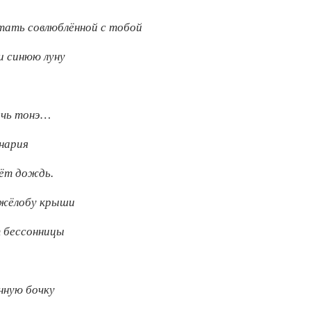
тать совлюблённой с тобой
и синюю луну
ечь тонэ…
нария
дёт дождь.
 жёлобу крыши
 бессонницы
нную бочку