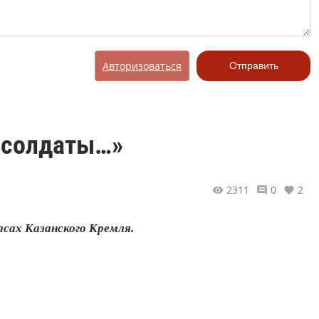
Авторизоваться
Отправить
е солдаты…»
2311
0
2
сах Казанского Кремля.