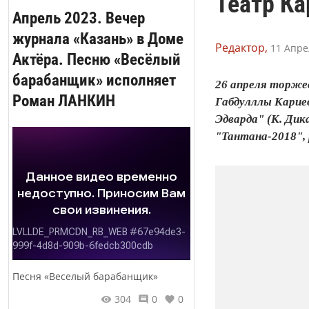
Театр Ка
Апрель 2023. Вечер
журнала «Казань» в Доме
Редактор,
11 Апре
Актёра. Песню «Весёлый
барабанщик» исполняет
26 апреля торже
Роман ЛАНКИН
Габдулллы Карие
Эдварда" (К. Дик
"Тантана-2018", 
Песня «Веселый барабанщик»
304
0
0