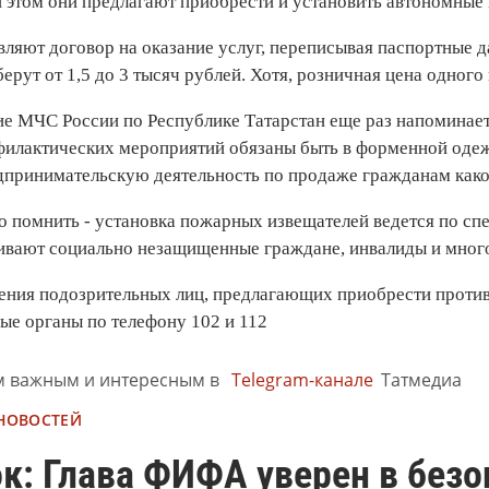
 этом они предлагают приобрести и установить автономные 
ляют договор на оказание услуг, переписывая паспортные д
рут от 1,5 до 3 тысяч рублей. Хотя, розничная цена одного
ие МЧС России по Республике Татарстан еще раз напомина
филактических мероприятий обязаны быть в форменной одеж
дпринимательскую деятельность по продаже гражданам како
о помнить - установка пожарных извещателей ведется по с
живают социально незащищенные граждане, инвалиды и много
ения подозрительных лиц, предлагающих приобрести проти
ые органы по телефону 102 и 112
м важным и интересным в
Telegram-канале
Татмедиа
 НОВОСТЕЙ
к: Глава ФИФА уверен в безо