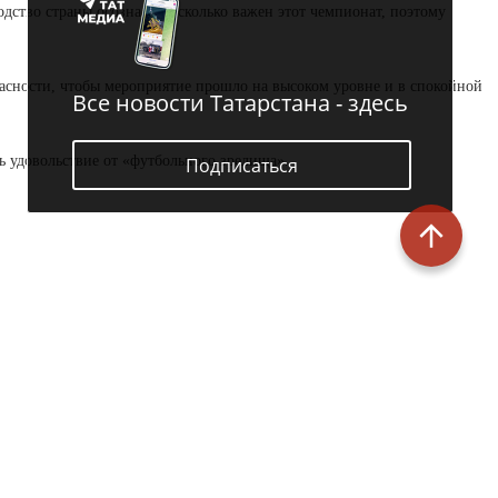
одство страны осознает, насколько важен этот чемпионат, поэтому
сности, чтобы мероприятие прошло на высоком уровне и в спокойной
Все новости Татарстана - здесь
ь удовольствие от «футбольного зрелища».
Подписаться