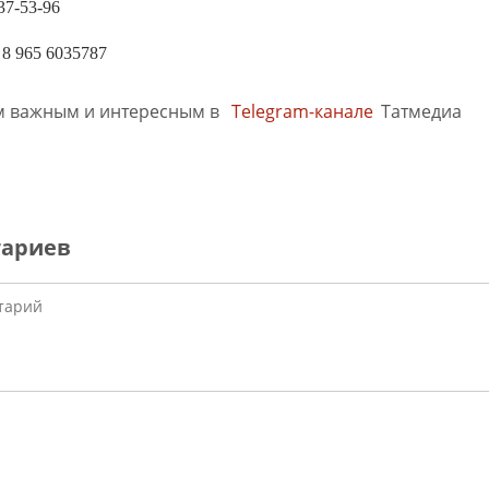
37-53-96
8 965 6035787
м важным и интересным в
Telegram-канале
Татмедиа
тариев