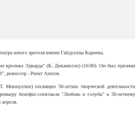
 театра юного зрителя имени Габдулллы Кариева.
ие кролика Эдварда" (К. Дикамилло) (16:00). Он был признан
", режиссер - Ренат Аюпов.
(Т. Миннуллин) посвящен 50-летию творческой деятельности
ремьеру бенефис-спектакля "Любовь и голуби" к 50-летнему
 апреля.