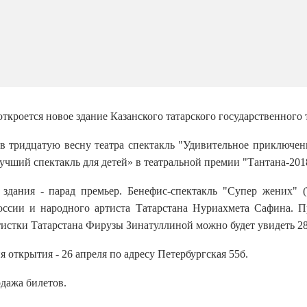
откроется новое здание Казанского татарского государственного
 в тридцатую весну театра спектакль "Удивительное приключен
ший спектакль для детей» в театральной премии "Тантана-2018
здания - парад премьер. Бенефис-спектакль "Супер жених" 
оссии и народного артиста Татарстана Нуриахмета Сафина. П
истки Татарстана Фирузы Зинатуллиной можно будет увидеть 28
 открытия - 26 апреля по адресу Петербургская 55б.
одажа билетов.