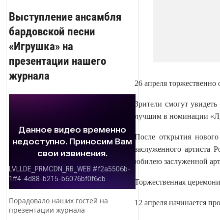
Выступление ансамбля
бардовской песни
«Игрушка» на
презентации нашего
журнала
26 апреля торжественно 
Зрители смогут увидеть
лучшим в номинации «Луч
После открытия нового 
заслуженного артиста Р
юбилею заслуженной арт
Торжественная церемония
Порадовало наших гостей на
12 апреля начинается пр
презентации журнала