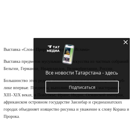
Выставка «Слово Пророка в искусстве Ислама»
Выставка предметов мусульманского искусства из частных собраний
Бельгии, Германии, Нидерландов, Великобритании, России.
Все новости Татарстана - здесь
Большинство этих редких экспонатов представлены широкой пуб­
Подписаться
лике впервые. Предметы, выполненные искусными мастерами в
XIII - XIX веках, в Поволжье, Иране, Индии, Османской империи,
африканском островном государстве Занзибар и среднеазиатских
городах объединяет изящество рисунка и уважение к слову Корана и
Пророка.
Посетители выставки познакомятся с исламским искусством на