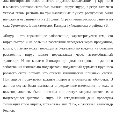
диагностировано особо опасное вирусное заболевание - у крупного
и мелкого рогатого скота был выявлен вирус ящура, в результате чего
указом главы региона на три населенных пункта республики были
наложены ограничения на 21 день. Ограничения распространены на
села Урмекеево, Ермухаметово, Кандры Туймазинского района РБ.
«Ящур - это карантинное заболевание, характеризуется тем, что
вирус быстро и на большие расстояния передается через продукцию,
корма, с пылью может переходить буквально по воздуху на большие
расстояния, вирус может передаваться через автомобильный
транспорт. Наши коллеги башкиры при диагностировании данного
заболевания изначально подозревали нодулярный дерматит крупного
рогатого скота потому, что отчасти клинические признаки схожи.
При ящуре поражаются кожные покровы и слизистые оболочки. В
данном случае были выявлены определенные изменения на коже и
вымени, анализы были посланы в институт защиты животных и
подтвердился диагноз - ящур. На сегодняшний день проведена
типизация этого вируса, установлен тип "О"», - рассказал Александр
Козлов.