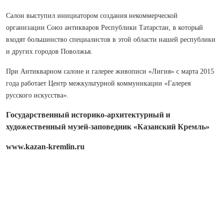
Салон выступил инициатором со­здания некоммерческой
организации Союз антикваров Респуб­лики Татарстан, в который
входят большинство спе­циа­листов в этой области нашей респуб­лики
и других городов Поволжья.
При Антикварном салоне и галерее живописи «Лигия» с марта 2015
года работает Центр межкультурной коммуникации «Галерея
русского искусства».
Государственный историко-архитектурный и
художественный музей-заповедник «Казанский Кремль»
www.kazan-kremlin.ru