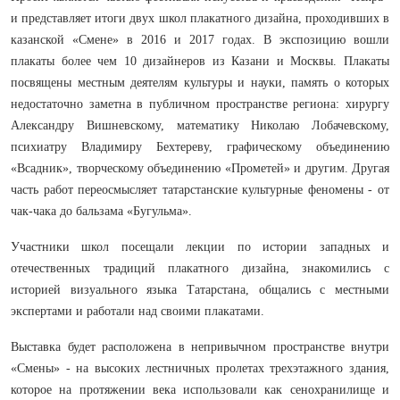
и представляет итоги двух школ плакатного дизайна, проходивших в
казанской «Смене» в 2016 и 2017 годах. В экспозицию вошли
плакаты более чем 10 дизайнеров из Казани и Москвы. Плакаты
посвящены местным деятелям культуры и науки, память о которых
недостаточно заметна в публичном пространстве региона: хирургу
Александру Вишневскому, математику Николаю Лобачевскому,
психиатру Владимиру Бехтереву, графическому объединению
«Всадник», творческому объединению «Прометей» и другим. Другая
часть работ переосмысляет татарстанские культурные феномены - от
чак-чака до бальзама «Бугульма».
Участники школ посещали лекции по истории западных и
отечественных традиций плакатного дизайна, знакомились с
историей визуального языка Татарстана, общались с местными
экспертами и работали над своими плакатами.
Выставка будет расположена в непривычном пространстве внутри
«Смены» - на высоких лестничных пролетах трехэтажного здания,
которое на протяжении века использовали как сенохранилище и