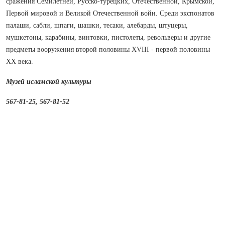
сражения Семилетней, Русско‑турецких, Оте­че­ственной, Крымской,
Первой мировой и Великой Оте­че­ственной войн. Среди экспонатов
палаши, сабли, шпаги, шашки, тесаки, алебарды, штуцеры,
мушкетоны, карабины, винтовки, пистолеты, револьверы и другие
предметы вооружения второй половины XVIII - первой половины
ХХ века.
Музей исламской культуры
567‑81‑25, 567‑81‑52