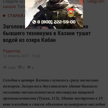
Следите за самым важным и интересным в
Telegram-
канале
Татмедиа
СТАРАЯ ЛЕНТА НОВОСТЕЙ
Заголовок: Видео: пожар в здании
бывшего техникума в Казани тушат
водой из озера Кабан
Редактор,
12 Апрель 2017 - 13:22
1044
0
0
Сегодня в центре Казани случилось сразу несколько
пожаров. Загорелось двухэтажное здание бывшего
механико-технологического техникума пищевой
промышленности (Тукая, 113). Здание построено в 19
веке и входит в список объектов культурного наследия