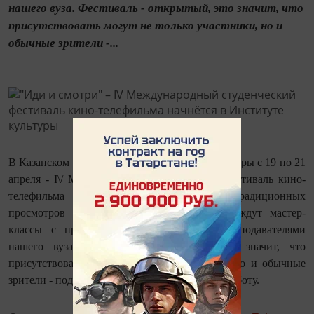
нашего вуза. Фестиваль - открытый, это значит, что
присутствовать могут не только участники, но и
обычные зрители -...
В Казанском государственном институте культуры с 19 по 21
апреля - I\/ Международный студенческий фестиваль кино-
телефильма "Иди и смотри". Помимо традиционных
просмотров конкурсных работ, участников ждут мастер-
классы с представителями из ВГИКа, преподавателями
нашего вуза. Фестиваль - открытый, это значит, что
присутствовать могут не только участники, но и обычные
зрители - поддержать или оценить чью-либо работу.