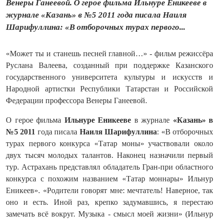
Венеры Ганеевой. О герое фильма Ильнуре Еникееве в
журнале «Казань» в №5 2011 года писала Наиля
Шарифуллина: «В отборочных турах первого...
«Может ты и станешь песней главной…» - фильм режиссёра
Руслана Валеева, созданный при поддержке Казанского
государственного университета культуры и искусств и
Народной артистки Республики Татарстан и Российской
Федерации профессора Венеры Ганеевой.
О герое фильма
Ильнуре Еникееве
в журнале
«Казань» в
№5 2011
года писала
Наиля Шарифуллина
: «В отборочных
турах первого конкурса «Татар моны» участвовали около
двух тысяч молодых талантов. Наконец назначили первый
тур. Астрахань представлял обладатель Гран-при областного
конкурса с похожим названием «Татар моннары» Ильнур
Еникеев». «Родители говорят мне: мечтатель! Наверное, так
оно и есть. Иной раз, крепко задумавшись, я перестаю
замечать всё вокруг. Музыка - смысл моей жизни» (Ильнур