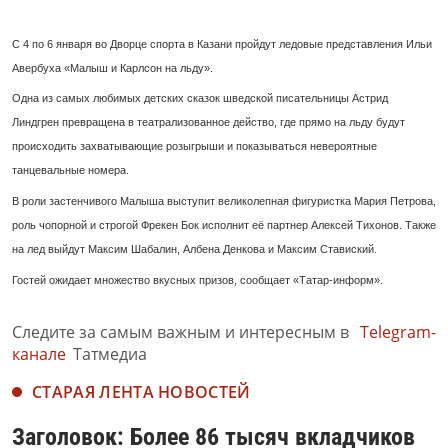
С 4 по 6 января во Дворце спорта в Казани пройдут ледовые представления Ильи
Авербуха «Малыш и Карлсон на льду».
Одна из самых любимых детских сказок шведской писательницы Астрид
Линдгрен превращена в театрализованное действо, где прямо на льду будут
происходить захватывающие розыгрыши и показываться невероятные
танцевальные номера.
В роли застенчивого Малыша выступит великолепная фигуристка Мария Петрова,
роль чопорной и строгой Фрекен Бок исполнит её партнер Алексей Тихонов. Также
на лед выйдут Максим Шабалин, Албена Денкова и Максим Ставиский.
Гостей ожидает множество вкусных призов, сообщает «Татар-информ».
Следите за самым важным и интересным в
Telegram-
канале
Татмедиа
СТАРАЯ ЛЕНТА НОВОСТЕЙ
Заголовок: Более 86 тысяч вкладчиков