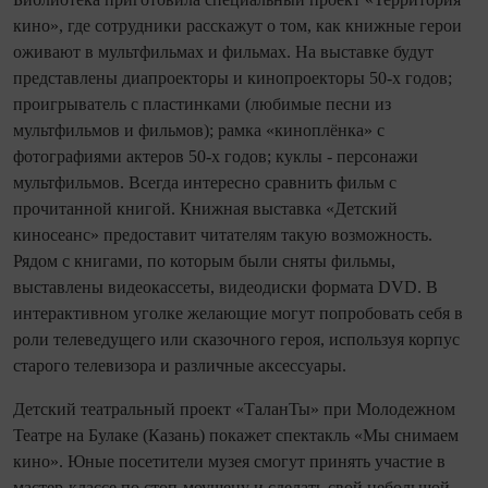
кино», где сотрудники расскажут о том, как книжные герои
оживают в мультфильмах и фильмах. На выставке будут
представлены диапроекторы и кинопроекторы 50-х годов;
проигрыватель с пластинками (любимые песни из
мультфильмов и фильмов); рамка «киноплёнка» с
фотографиями актеров 50-х годов; куклы - персонажи
мультфильмов. Всегда интересно сравнить фильм с
прочитанной книгой. Книжная выставка «Детский
киносеанс» предоставит читателям такую возможность.
Рядом с книгами, по которым были сняты фильмы,
выставлены видеокассеты, видеодиски формата DVD. В
интерактивном уголке желающие могут попробовать себя в
роли телеведущего или сказочного героя, используя корпус
старого телевизора и различные аксессуары.
Детский театральный проект «ТаланТы» при Молодежном
Театре на Булаке (Казань) покажет спектакль «Мы снимаем
кино». Юные посетители музея смогут принять участие в
мастер-классе по стоп-моушену и сделать свой небольшой