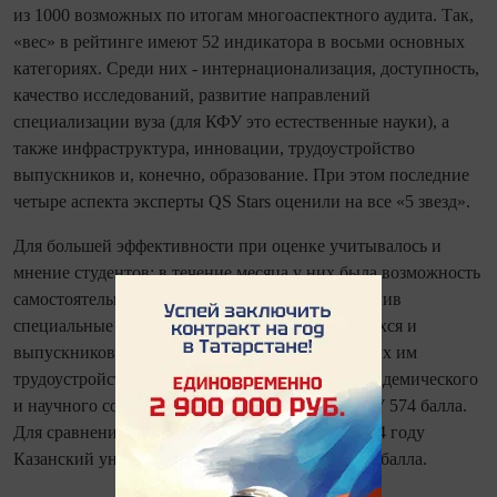
из 1000 возможных по итогам многоаспектного аудита. Так,
«вес» в рейтинге имеют 52 индикатора в восьми основных
категориях. Среди них - интернационализация, доступность,
качество исследований, развитие направлений
специализации вуза (для КФУ это естественные науки), а
также инфраструктура, инновации, трудоустройство
выпускников и, конечно, образование. При этом последние
четыре аспекта эксперты QS Stars оценили на все «5 звезд».
Для большей эффективности при оценке учитывалось и
мнение студентов: в течение месяца у них была возможность
самостоятельно оценить свою alma mater, заполнив
специальные анкеты. На основе отзывов учащихся и
выпускников вуза, работодателей, предлагающих им
трудоустройство, а также результатов опроса академического
и научного сообществ эксперты присудили КФУ 574 балла.
Для сравнения, на своем старте в QS Stars в 2014 году
Казанский университет показал результат в 482 балла.