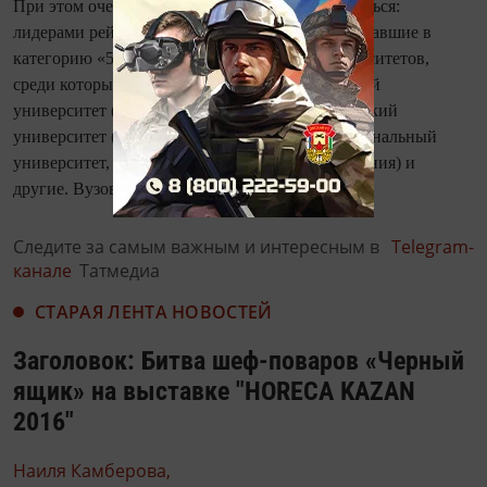
При этом очевидно, что КФУ есть, куда стремиться:
лидерами рейтинга QS Stars являются вузы, попавшие в
категорию «5 звезд +». В мире 13 таких университетов,
среди которых Массачусетский технологический
университет (США), Наньянский технологический
университет (Сингапур), Австралийский национальный
университет, Университет Глазго (Великобритания) и
другие. Вузов с рейтингом «5 звезд» около 50.
Следите за самым важным и интересным в
Telegram-
канале
Татмедиа
СТАРАЯ ЛЕНТА НОВОСТЕЙ
Заголовок: Битва шеф-поваров «Черный
ящик» на выставке "HORECA KAZAN
2016"
Наиля Камберова,