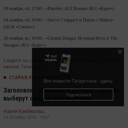
19 ноября, сб, 17:00 - «Placebo: ALT.Russia» (К/т «Каро»)
19 ноября, сб, 19:00 - «Зигги Стардаст и Пауки с Марса»
(ЦСК «Смена»)
20 ноября, вс, 19:00 - «Gimme Danger. История Игги и The
Stooges» (К/т «Каро»)
Следите за самым важным и интересным в
Telegram-
канале
Татмедиа
СТАРАЯ ЛЕНТА НОВОСТЕЙ
Все новости Татарстана - здесь
Заголовок: «Любимого детского врача»
Подписаться
выберут общим голосованием
Наиля Камберова,
24 Октябрь 2016 - 10:57