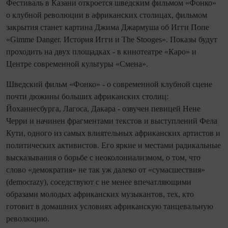
Фестиваль в Казани откроется шведским фильмом «Фонко»
о клубной революции в африканских столицах, фильмом
закрытия станет картина Джима Джармуша об Игги Попе
«Gimme Danger. История Игги и The Stooges». Показы будут
проходить на двух площадках - в кинотеатре «Каро» и
Центре современной культуры «Смена».
Шведский фильм «Фонко» - о современной клубной сцене
почти дюжины больших африканских столиц:
Йоханнесбурга, Лагоса, Дакара - озвучен певицей Нене
Черри и начинен фрагментами текстов и выступлений Фела
Кути, одного из самых влиятельных африканских артистов и
политических активистов. Его яркие и местами радикальные
высказывания о борьбе с неоколониализмом, о том, что
слово «демократия» не так уж далеко от «сумасшествия»
(democrazy), соседствуют с не менее впечатляющими
образами молодых африканских музыкантов, тех, кто
готовит в домашних условиях африканскую танцевальную
революцию.