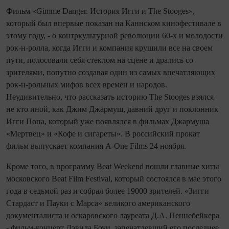
Фильм «Gimme Danger. История Игги и The Stooges»,
который был впервые показан на Каннском кинофестивале в
этому году, - о контркультурной революции 60-х и молодости
рок-н-ролла, когда Игги и компания крушили все на своем
пути, полосовали себя стеклом на сцене и дрались со
зрителями, попутно создавая один из самых впечатляющих
рок-н-рольных мифов всех времен и народов.
Неудивительно, что рассказать историю The Stooges взялся
не кто иной, как Джим Джармуш, давний друг и поклонник
Игги Попа, который уже появлялся в фильмах Джармуша
«Мертвец» и «Кофе и сигареты». В российский прокат
фильм выпускает компания A-One Films 24 ноября.
Кроме того, в программу Beat Weekend вошли главные хиты
московского Beat Film Festival, который состоялся в мае этого
года в седьмой раз и собрал более 19000 зрителей. «Зигги
Стардаст и Пауки с Марса» великого американского
документалиста и оскаровского лауреата Д.А. Пеннебейкера
- фильм-концерт Дэвида Боуи, запечатлевший его последнее