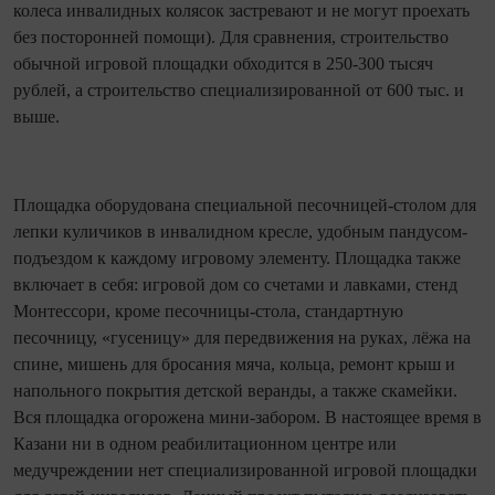
колеса инвалидных колясок застревают и не могут проехать
без посторонней помощи). Для сравнения, строительство
обычной игровой площадки обходится в 250-300 тысяч
рублей, а строительство специализированн
ой от 600 тыс. и
выше.
Площадка оборудована специальной песо
чницей-столом для
лепки куличиков в инвалидном кресле, удобным пандусом-
подъезд
ом к каждому игровому элементу. Площадка также
включает в себя: игровой дом со счетами и лавками, стенд
Монтессори, кроме песочницы-стола, стандартную
песочницу, «гусеницу» для передвижения на руках, лёжа на
спине, мишень для бросания мяча, кольца, ремонт крыш и
напольного покрытия детской веранды, а также скамейки.
Вся площадка огорожена мини-забором. В настоящее время в
Казани ни в одном реабилитационном центре или
медучреждении нет специализированн
ой игровой площадки