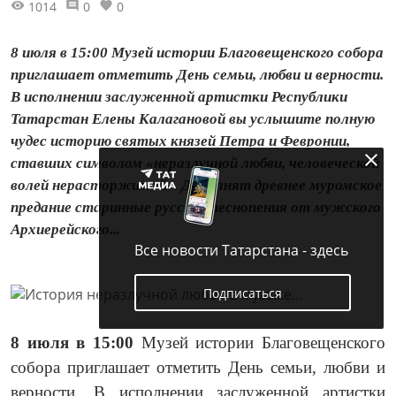
1014
0
0
8 июля в 15:00 Музей истории Благовещенского собора
приглашает отметить День семьи, любви и верности.
В исполнении заслуженной артистки Республики
Татарстан Елены Калагановой вы услышите полную
чудес историю святых князей Петра и Февронии,
ставших символом «неразлучной любви, человеческой
волей нерасторжимой». Дополнят древнее муромское
предание старинные русские песнопения от мужского
Архиерейского...
Все новости Татарстана - здесь
Подписаться
8 июля в 15:00
Музей истории Благовещенского
собора приглашает отметить День семьи, любви и
верности. В исполнении заслуженной артистки