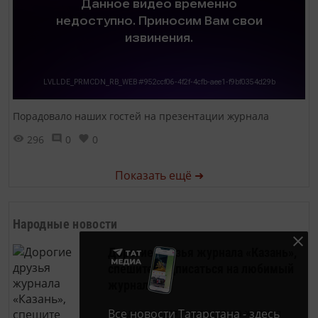
Порадовало наших гостей на презентации журнала
296
0
0
Показать ещё ➜
Народные новости
Дорогие друзья журнала «Казань»,
спешите подписаться на любимый
журнал!
Все новости Татарстана - здесь
Продолжается подписка на журнал