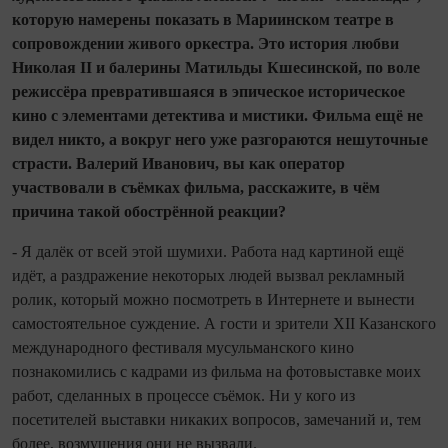
которую намерены показать в Мариинском театре в
сопровождении живого оркестра. Это история любви
Николая II и балерины Матильды Кшесинской, по воле
режиссёра превратившаяся в эпическое историческое
кино с элементами детектива и мистики. Фильма ещё не
видел никто, а вокруг него уже разгораются нешуточные
страсти. Валерий Иванович, вы как оператор
участвовали в съёмках фильма, расскажите, в чём
причина такой обострённой реакции?
- Я далёк от всей этой шумихи. Работа над картиной ещё
идёт, а раздражение некоторых людей вызвал рекламный
ролик, который можно посмотреть в Интернете и вынести
самостоятельное суждение. А гости и зрители XII Казанского
международного фестиваля мусульманского кино
познакомились с кадрами из фильма на фотовыставке моих
работ, сделанных в процессе съёмок. Ни у кого из
посетителей выставки никаких вопросов, за­мечаний и, тем
более, возмущения они не вызвали.