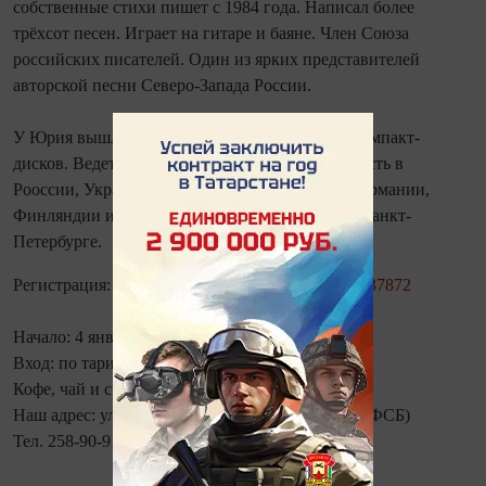
собственные стихи пишет с 1984 года. Написал более
трёхсот песен. Играет на гитаре и баяне. Член Союза
российских писателей. Один из ярких представителей
авторской песни Северо-Запада России.
У Юрия вышли в свет две книги и несколько компакт-
дисков. Ведет активную концертную деятельность в
Рооссии, Украине, Молдове, Приднестровье, Германии,
Финляндии и США. С 2006 года проживает в Санкт-
Петербурге.
Регистрация:
https://vk.com/topic-135864399_35037872
Начало: 4 января в 19:00
Вход: по тарифам кофейни «New York Koffee»
Кофе, чай и снеки включены в стоимость
Наш адрес: ул. Б. Красная, 34 (напротив здания ФСБ)
Тел. 258-90-91, 8 960 036-09-35.