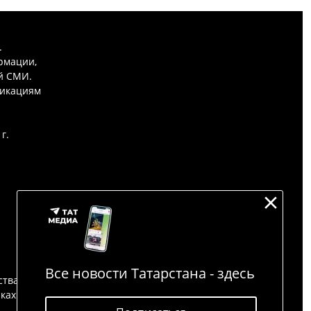
.
рмации,
й СМИ.
никациям
г.
Все новости Татарстана - здесь
ства
йках