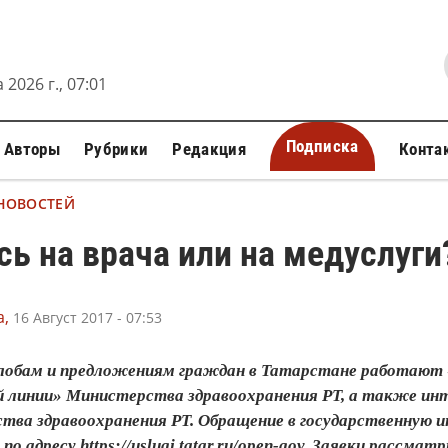
 2026 г., 07:01
Подписка
Авторы
Рубрики
Редакция
Конта
 НОВОСТЕЙ
ь на врача или на медуслуги
,
16 Август 2017 - 07:53
лобам и предложениям граждан в Татарстане работают 
й линии» Министерства здравоохранения РТ, а также ин
тва здравоохранения РТ. Обращение в государственную
 адресу https://uslugi.tatar.ru/open-gov. Заявки рассматр