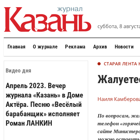
суббота, 8 августа
Главная
О журнале
Реклама
Архив
Новости
СТАРАЯ ЛЕНТА
Видео дня
Жалуетес
Апрель 2023. Вечер
журнала «Казань» в Доме
Наиля Камберова
Актёра. Песню «Весёлый
барабанщик» исполняет
По вопросам, жа
Роман ЛАНКИН
телефон «горяче
сайте Министерс
можно оставить по