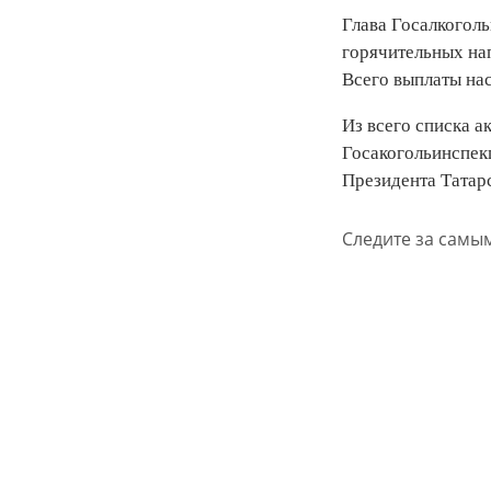
Глава Госалкогол
горячительных на
Всего выплаты на
Из всего списка а
Госакогольинспекц
Президента Татар
Следите за самы