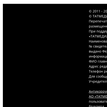
© 2011 - 2
© ТАТМЕДИ
Перепечат
размещенн
При подде
«ТАТМЕДИ
Наименова
№ свидетел
выдано Фе
информаци
ФИО главн
Адрес редак
Телефон ре
Для сообщ
Учредител
Антикорру
АО «ТАТМЕ
пользовате
браузера.