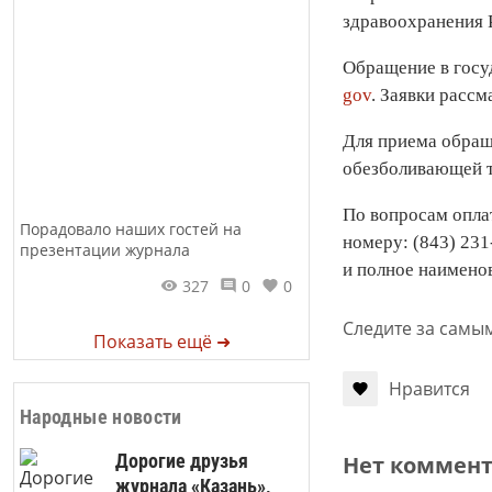
здравоохранения 
Обращение в госу
gov
. Заявки рассм
Для приема обращ
обезболивающей т
По вопросам опла
Порадовало наших гостей на
номеру: (843) 23
презентации журнала
и полное наименов
327
0
0
Следите за самы
Показать ещё ➜
Нравится
Народные новости
Дорогие друзья
Нет коммен
журнала «Казань»,