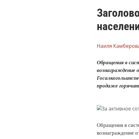
Заголово
населен
Наиля Камберова
Обращения в сис
вознаграждение о
Госалкогольинсп
продаже горячите
Обращения в сист
вознаграждение о