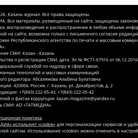
026. Казань журнал. Все права защищены.
А. Все материалы, размещенные на сайте, защищены законом
ка, воспроизведение и распространение в любом объеме инфо
ой на сайте, возможна только с письменного согласия редакци
ржке Республиканского агентства по печати и массовым комму
А».
ние СМИ: Казан - Казань
ьства о регистрации СМИ, дата: Эл № ФС77-67916 от 06.12.2016 
деральной службой по надзору в сфере связи,
онных технологий и массовых коммуникаций
ого редактора: Абсалямова Альбина Булатовна
ции: 420066, Россия, г. Казань, ул. Декабристов, д. 2
дакции: +7(843) 222-05-43, +7(843) 222-05-42
ений о фактах коррупции: kazan-magazine@yandex.ru
ь СМИ: АО «ТАТМЕДИА»
пционная политика
ДИА» использует «cookie»
для персонализации сервисов и удоб
лей сайтом. Использование «cookie» можно отменить в настро