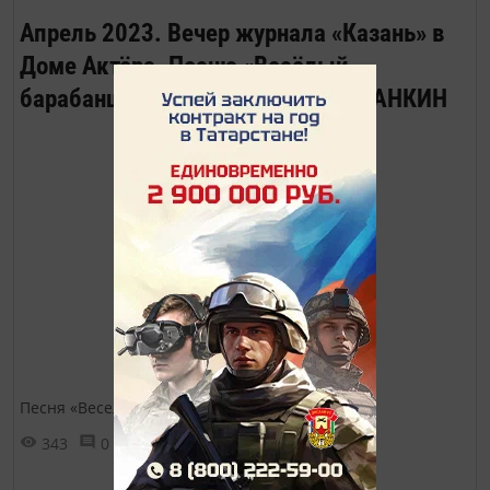
Апрель 2023. Вечер журнала «Казань» в
Доме Актёра. Песню «Весёлый
барабанщик» исполняет Роман ЛАНКИН
Песня «Веселый барабанщик»
343
0
0