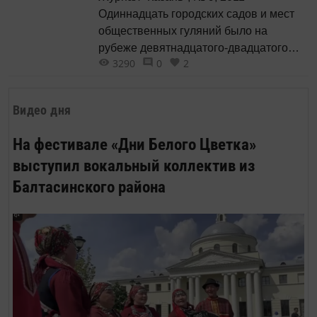
Одиннадцать городских садов и мест
общественных гуляний было на
рубеже девятнадцатого-двадцатого
3290
0
2
веков в распоряжении 170-тысячного
населения Казани. Мы расскажем о
четырёх наиболее популярных в то
Видео дня
время центральных парках.
Излюбленным и наиболее
На фестивале «Дни Белого Цветка»
многолюдным местом для летнего
выступил вокальный коллектив из
гуляния казанцев издавна служил сад
Балтасинского района
«Чёрное озеро», устроенный на
месте...