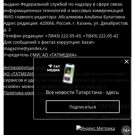
выдано Федеральной службой по надзору в сфере связи,
информационных технологий и массовых коммуникаций
ФИО главного редактора: Абсалямова Альбина Булатовна
Адрес редакции: 420066, Россия, г. Казань, ул. Декабристов,
д. 2
Телефон редакции: +7(843) 222-05-43, +7(843) 222-05-42
Для сообщений о фактах коррупции: kazan-
magazine@yandex.ru
Учредитель СМИ: АО «ТАТМЕДИА»
Антикоррупционная политика
АО «ТАТМЕДИА» использует «cookie»
для персонализации
сервисов и удобства пользователей сайтом. Использование
«cookie» можно отменить в настройках браузера.
Все новости Татарстана - здесь
Политика конфиденциальности
Подписаться
Телефон АО «ТАТМЕДИА»:
(843) 222 09 84
16+