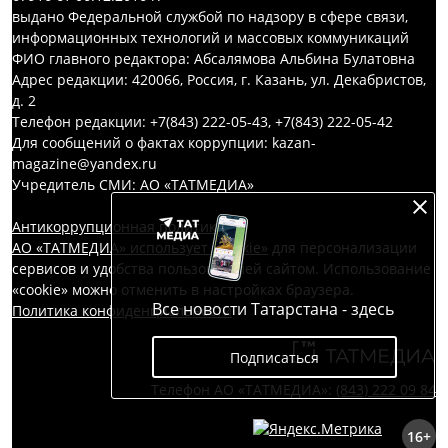
выдано Федеральной службой по надзору в сфере связи,
информационных технологий и массовых коммуникаций
ФИО главного редактора: Абсалямова Альбина Булатовна
Адрес редакции: 420066, Россия, г. Казань, ул. Декабристов,
д. 2
Телефон редакции: +7(843) 222-05-43, +7(843) 222-05-42
Для сообщений о фактах коррупции: kazan-
magazine@yandex.ru
Учредитель СМИ: АО «ТАТМЕДИА»
Антикоррупционная политика
АО «ТАТМЕДИА» использует «cookie»
для персонализации
сервисов и удобства пользователей сайтом. Использование
«cookie» можно отменить в настройках браузера.
Все новости Татарстана - здесь
Политика конфиденциальности
Подписаться
Телефон АО «ТАТМЕДИА»:
(843) 222 09 84
16+