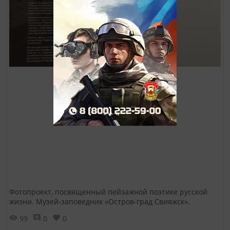
Фотопроект, посвященный пейзажной поэтике русской
жизни. Музей-заповедник «Остров-град Свияжск».
99
0
0