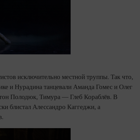
истов исключительно местной труппы. Так что,
ике и Нурадина танцевали Аманда Гомес и Олег
он Полодюк, Тимура — Глеб Кораблёв. В
ки блистал Алессандро Каггеджи, а
в.