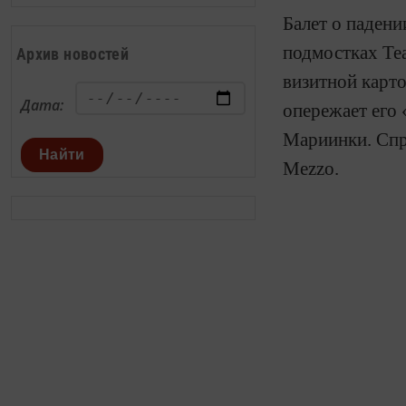
Балет о падени
подмостках Теа
Архив новостей
визитной карто
Дата:
опережает его 
Мариинки. Спр
Найти
М
ezzo
.