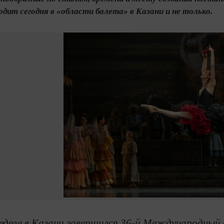
одит сегодня в «области балета» в Казани и не только.
еделе в Казани завершился 36-й Международный