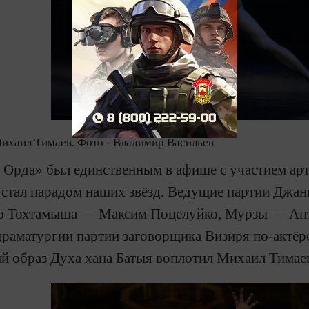
Михаил Тимаев. Фото - Владимир Васильев
я Орда» был единственным в афише с участием арт
 стал парадом наших звёзд. Ведущие партии Джан
ю Тохтамыша — Максим Поцелуйко, Мурзы — Ант
драматургии партии заговорщика Визиря по-актёрс
й образ Духа хана Батыя воплотил Михаил Тимае