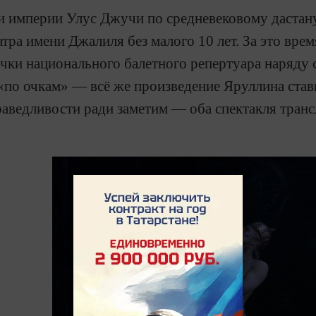
и империи Улус Джучи по средневековому дастану
тра имени Джалиля без малого 10 лет. За это врем
чки национального балетного репертуара наряду 
«по очкам» — всё же произведение Яруллина ставит
аведливости ради заметим — оба спектакля транс