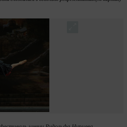
 фестиваль имени Рудольфа Нуриева,