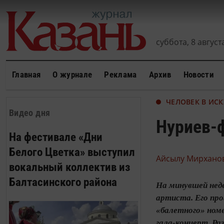
суббота, 8 августа
Главная
О журнале
Реклама
Архив
Новости
ЧЕЛОВЕК В ИСК
Видео дня
Нуриев-ф
На фестивале «Дни
Белого Цветка» выступил
Айсылу Мирханов
вокальный коллектив из
Балтасинского района
На минувшей нед
артиста. Его пр
«балетного» номе
гала-концерт. Ра