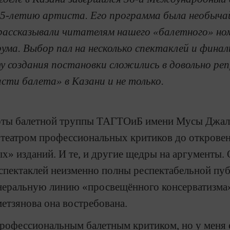
5-летию артиста. Его программа была необыча
рассказывали читателям нашего «балетного» но
рума. Выбор пал на несколько спектаклей и фина
ту создания постановки сложились в довольно р
асти балета» в Казани и не только.
оты балетной труппы ТАГТОиБ имени Мусы Джали
театром профессиональных критиков до откровен
» изданий. И те, и другие щедры на аргументы. 
пектаклей неизменно полны респектабельной публ
неральную линию «просвещённого консерватизма»,
етзянова она востребована.
профессиональным балетным критиком, но у меня 