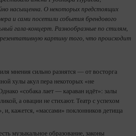
йно насыщенна. О некоторых предстоящих
мера и сами посетили события брендового
льный гала-концерт. Разнообразные по стилям,
епрезентативную картину того, что происходит
ля мнения сильно разнятся — от восторга
ной хулы акул пера некоторых «не
Однако «собака лает — караван идёт»: залы
икой, а овации не стихают. Театр с успехом
 и, кажется, «массами» поклонников детища
есть музыкальное образование, законы