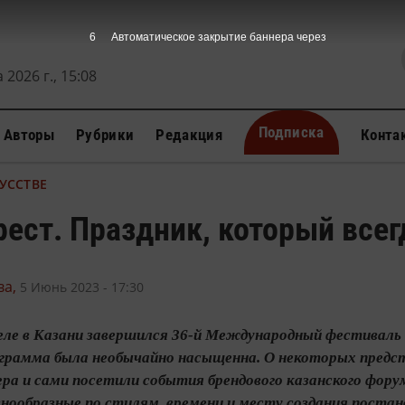
4
Автоматическое закрытие баннера через
 2026 г., 15:08
Подписка
Авторы
Рубрики
Редакция
Конта
УССТВЕ
ест. Праздник, который всег
а,
5 Июнь 2023 - 17:30
еле в Казани завершился 36-й Международный фестиваль
ограмма была необычайно насыщенна. О некоторых пред
ра и сами посетили события брендового казанского фору
знообразные по стилям, времени и месту создания поста