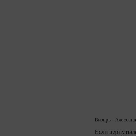
Визирь - Алессан
Если вернутьс