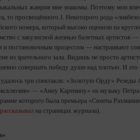
зыкальных жанров мне знакомы. Поэтому мои впеч
та, то просвещённого
J
. Некоторого рода «ликбезо
йского номера, который высоко оценили на кругл
омство с закулисной жизнью балетных артистов 
 и постановочным процессом — настраивают сов
цене из зрительного зала. Видишь не просто артис
дневно совершать победу души над плотью. И это
ь удалось три спектакля: «Золотую Орду» Резеды
эксклюзив» — «Анну Каренину» на музыку Петра 
ограмме которого была премьера «Сюиты Рахманин
 рассказывал
на страницах журнала).
а»