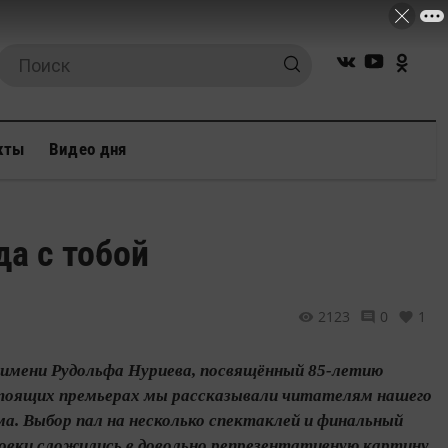
кты
Видео дня
да с тобой
2123
0
1
 имени Рудольфа Нуриева, посвящённый 85-летию
стоящих премьерах мы рассказывали читателям нашего
ма. Выбор пал на несколько спектаклей и финальный
новки сложились в довольно репрезентативную картину