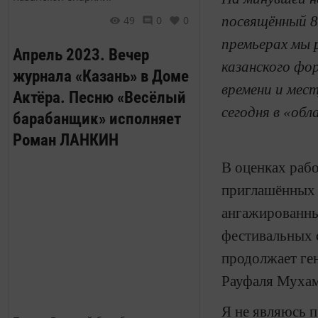
посвящённый 8
49
0
0
премьерах мы 
Апрель 2023. Вечер
казанского фо
журнала «Казань» в Доме
времени и мес
Актёра. Песню «Весёлый
сегодня в «обл
барабанщик» исполняет
Роман ЛАНКИН
В оценках раб
приглашённых 
ангажированных
фестивальных с
продолжает ге
Рауфаля Мухам
Я не являюсь 