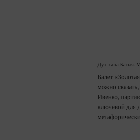
Дух хана Батыя. 
Ба
лет «Золота
можно сказать,
Ивенко, парти
ключевой для 
метафорически