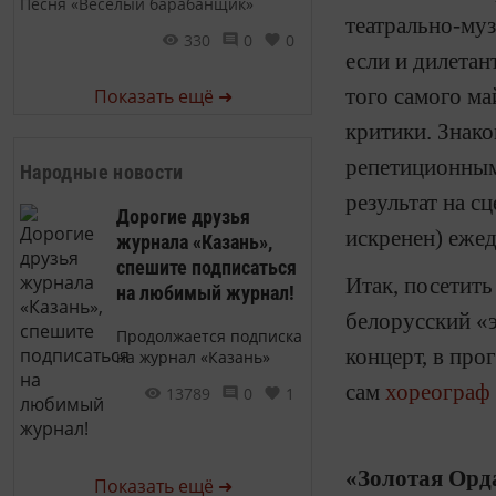
Песня «Веселый барабанщик»
театрально-му
330
0
0
если и дилетан
того самого ма
Показать ещё ➜
критики. Знак
репетиционным
Народные новости
результат на с
Дорогие друзья
искренен) еже
журнала «Казань»,
спешите подписаться
Итак, посетит
на любимый журнал!
белорусский «
Продолжается подписка
концерт, в пр
на журнал «Казань»
сам
хореограф
13789
0
1
«Золотая Орд
Показать ещё ➜