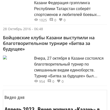
проблеме детской безопасности...
Казани Федерация грэпплинга
Республики Татарстан соберёт
спортсменов и любителей боевых
1025
0
0
искусств на благотворительном
мастер-классе мастера спорта России
28 Октябрь 2016 - 06:48
по спортивной борьбе Василия
Бойцовские клубы Казани выступили на
Барбашова. Азат Сабиров, президент
благотворительном турнире «Битва за
федерациигрэпплинга РТ (вице-
будущее»
президент федерации спортивной
борьбы РТ): "Мы проводим это
Вчера, 27 октября в Казани состоялся
мероприятие не только с целью
благотворительный турнир по
повысить мастерство...
смешанным видам единоборств.
Турнир «Битва за будущее» был
954
0
0
организован в поддержку детей с
ограниченными возможностями по
здоровью. Пять профессиональных
Видео дня
бойцовских клубов собрали более
70000 рублей, которые будут
Апрель 2023. Вечер журнала «Казань» в