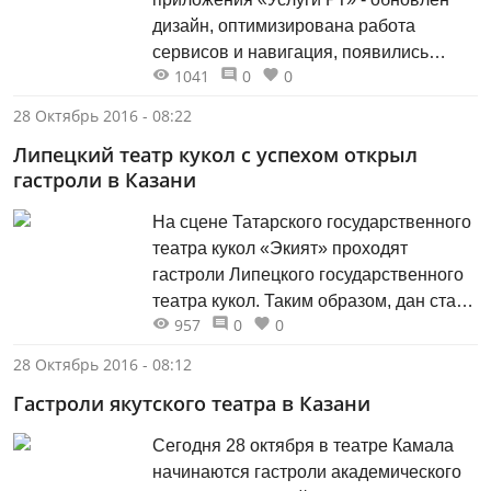
дизайн, оптимизирована работа
сервисов и навигация, появились
1041
0
0
дополнительные функции. Так, в новом
разделе «Центр уведомлений»
28 Октябрь 2016 - 08:22
доступна информация о выставлении
Липецкий театр кукол с успехом открыл
счетов за квартиру и штрафах за
гастроли в Казани
нарушения правил дорожного
движения. Появилась возможность
На сцене Татарского государственного
оплачивать услуги сотовой связи
театра кукол «Экият» проходят
операторов. С помощью мобильного
гастроли Липецкого государственного
приложения теперь...
театра кукол. Таким образом, дан старт
957
0
0
масштабному проекту - обменным
гастролям двух театров кукол, которые
28 Октябрь 2016 - 08:12
пройдут с 26 по 29 октября в Казани и в
Гастроли якутского театра в Казани
Липецке. Обменные гастроли - это
прекрасная возможность обменяться
Сегодня 28 октября в театре Камала
уникальным творческим опытом и
начинаются гастроли академического
установить новые...