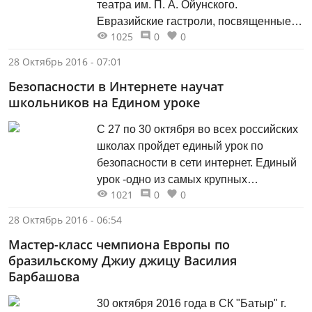
театра им. П. А. Ойунского.
Евразийские гастроли, посвященные
1025
0
0
110-летию якутского театра, проходят
по городам Бишкек, Алматы, Астана,
28 Октябрь 2016 - 07:01
Казань и Москва. Театр Камала и Саха
Безопасности в Интернете научат
театр связывает многолетняя дружба.
школьников на Едином уроке
Якутский театр принимал участие в
международном театральном
С 27 по 30 октября во всех российских
фестивале «Навруз», а в 2017 году...
школах пройдет единый урок по
безопасности в сети интернет. Единый
урок -одно из самых крупных
1021
0
0
мероприятий в сфере российского
образования. Он представляет собой
28 Октябрь 2016 - 06:54
ряд мероприятий для школьников,
Мастер-класс чемпиона Европы по
направленных на повышение уровня
бразильскому Джиу джицу Василия
кибербезопасности, обеспечения
Барбашова
внимания родительской и
педагогической общественности к
30 октября 2016 года в СК "Батыр" г.