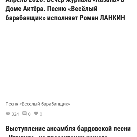
направлены на оборудование
Доме Актёра. Песню «Весёлый
специализированного спортивного
барабанщик» исполняет Роман ЛАНКИН
зала для детей. В их числе такие
известные бойцовские...
Песня «Веселый барабанщик»
324
0
0
Выступление ансамбля бардовской песни