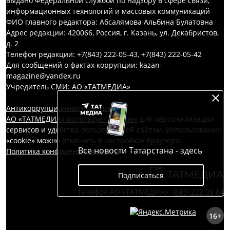
выдано Федеральной службой по надзору в сфере связи,
информационных технологий и массовых коммуникаций
ФИО главного редактора: Абсалямова Альбина Булатовна
Адрес редакции: 420066, Россия, г. Казань, ул. Декабристов,
д. 2
Телефон редакции: +7(843) 222-05-43, +7(843) 222-05-42
Для сообщений о фактах коррупции: kazan-
magazine@yandex.ru
Учредитель СМИ: АО «ТАТМЕДИА»
Антикоррупционная политика
АО «ТАТМЕДИА» использует «cookie»
для персонализации
сервисов и удобства пользователей сайтом. Использование
«cookie» можно отменить в настройках браузера.
Все новости Татарстана - здесь
Политика конфиденциальности
Подписаться
Телефон АО «ТАТМЕДИА»:
(843) 222 09 84
16+