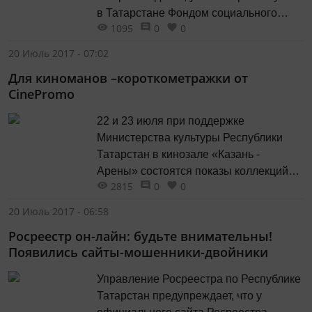
в Татарстане Фондом социального
1095
0
0
страхования РФ по РТ совместно с
республиканским Минздравом и
20 Июль 2017 - 07:02
Минтрудом. О продвижении проекта,
Для киноманов –короткометражки от
реализуемого с 2015 года, рассказали
CinePromo
специалисты Фонда в Бугульме на
одном из предприятий. К слову, на этом
22 и 23 июля при поддержке
предприятии трудится Ринат Абдулов.
Министерства культуры Республики
Молодой...
Татарстан в кинозале «Казань -
Арены» состоятся показы коллекций
2815
0
0
российских короткометражек от
CinePromo «Про любовь» и «Что такое
20 Июль 2017 - 06:58
«не везет»?». Короткометражные
Росреестр он-лайн: будьте внимательны!
фильмы участвовали в таких
Появились сайты-мошенники-двойники
фестивалях, как Asia International
(Wenzhou) Youth Short Fil Exhibition, Los
Управление Росреестра по Республике
Angeles Cine Fest, Международный
Татарстан предупреждает, что у
фестиваль короткометражного...