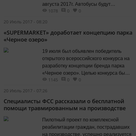
профсоюз. Это уже серьёзно....
августа 2017г. Автобусы будут
1078
0
0
организованы 12 и 13 августа (суббота
и воскресенье) из городов: Казань,
20 Июль 2017 - 08:20
Набережные Челны, Нижнекамск,
«SUPERMARKET» доработает концепцию парка
Елабуга, Альметьевск, Ульяновск.
«Черное озеро»
Казань Время отправления: 7:30 Пункт
отправления: Парковка у центрального
19 июля был объявлен победитель
стадиона Цена: 750 р. Набережные...
открытого всероссийского конкурса на
разработку концепции бренда парка
«Черное озеро». Целью конкурса была
1145
0
0
разработка современной концепции
парка, которая будет отражать его
20 Июль 2017 - 07:26
историю, составлять единое целое с
Специалисты ФСС рассказали о бесплатной
новым архитектурным обликом и
помощи травмированным на производстве
отвечать актуальным тенденциям в
сфере дизайна и коммуникации.
Пилотный проект по комплексной
Участники должны были разработать
реабилитации граждан, пострадавших
платформу бренда, придумать...
на производстве, успешно реализуется