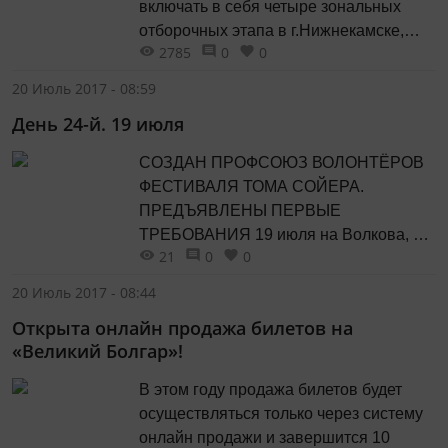
включать в себя четыре зональных
Квартиры сдают в чистовой отделке,...
отборочных этапа в г.Нижнекамске,
2785
0
0
г.Набережные Челны, г.Альметьевске и
г.Казани, суперфинал и гала-концерт
20 Июль 2017 - 08:59
состоятся в Казани. Возраст
День 24-й. 19 июля
участников фестиваля - от 18 до 35 лет
включительно. Положение фестиваля
СОЗДАН ПРОФСОЮЗ ВОЛОНТЁРОВ
и вся необходимая информация
ФЕСТИВАЛЯ ТОМА СОЙЕРА.
размещены на...
ПРЕДЪЯВЛЕНЫ ПЕРВЫЕ
ТРЕБОВАНИЯ 19 июля на Волкова, 19
21
0
0
в Казани получилось так, что
отсутствовала запланированно
20 Июль 2017 - 08:44
координатор фестиваля Анна
Открыта онлайн продажа билетов на
Джанбекова и незапланированно на
«Великий Болгар»!
некоторое время прораб Фоат Сафин.
Не говоря о высших сферах.
В этом году продажа билетов будет
Воспользовавшись этим, волонтёры
осуществляться только через систему
прямо на лесах учредили свой
онлайн продажи и завершится 10