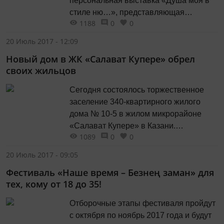
персональная выставка «Душа моя в
стиле ню…», представляющая
1188
0
0
художественные работы Врежа
Киракосяна, человека уникальной
20 Июль 2017 - 12:09
судьбы, художника-самоучки, почетного
Новый дом в ЖК «Салават Купере» обрел
члена Союза художников Армении,
своих жильцов
члена казанского отделения Союза
художников СНГ. В. Киракосян - пятый
Сегодня состоялось торжественное
ребенок в неблагополучной семье,
заселение 340-квартирного жилого
ставший в младенчестве инвалидом
дома № 10-5 в жилом микрорайоне
с...
«Салават Купере» в Казани.
1089
0
0
Новоселами стали участники
программы социальной ипотеки:
20 Июль 2017 - 09:05
работники предприятий и бюджетных
Фестиваль «Наше время – Безнең заман» для
учреждений, молодые семьи, ветераны
тех, кому от 18 до 35!
и граждане, переселяющиеся из
аварийного жилья, сообщает ИА
Отборочные этапы фестиваля пройдут
«Татар-информ». Дома строятся по
с октября по ноябрь 2017 года и будут
самым современным стандартам.