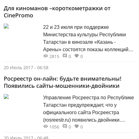
Минтрудом. О продвижении проекта,
Для киноманов –короткометражки от
реализуемого с 2015 года, рассказали
CinePromo
специалисты Фонда в Бугульме на
одном из предприятий. К слову, на этом
22 и 23 июля при поддержке
предприятии трудится Ринат Абдулов.
Министерства культуры Республики
Молодой...
Татарстан в кинозале «Казань -
Арены» состоятся показы коллекций
2815
0
0
российских короткометражек от
CinePromo «Про любовь» и «Что такое
20 Июль 2017 - 06:58
«не везет»?». Короткометражные
Росреестр он-лайн: будьте внимательны!
фильмы участвовали в таких
Появились сайты-мошенники-двойники
фестивалях, как Asia International
(Wenzhou) Youth Short Fil Exhibition, Los
Управление Росреестра по Республике
Angeles Cine Fest, Международный
Татарстан предупреждает, что у
фестиваль короткометражного...
официального сайта Росреестра
(rosreestr.ru) появились двойники.
1056
0
0
Мошенники используют символику
Росрестра и на своих порталах
20 Июль 2017 - 06:48