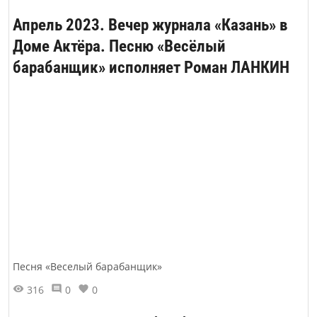
природоохранных требований на
Апрель 2023. Вечер журнала «Казань» в
водоохранной зоне, так как именно в
Доме Актёра. Песню «Весёлый
летний период наиболее часто
барабанщик» исполняет Роман ЛАНКИН
фиксируются нарушения . По словам
заместителя начальника ЦТУ Айрата
Шигапова, в этом...
Песня «Веселый барабанщик»
316
0
0