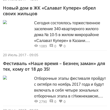
судьбы, художника-самоучки, почетного
Новый дом в ЖК «Салават Купере» обрел
члена Союза художников Армении,
своих жильцов
члена казанского отделения Союза
художников СНГ. В. Киракосян - пятый
Сегодня состоялось торжественное
ребенок в неблагополучной семье,
заселение 340-квартирного жилого
ставший в младенчестве инвалидом
дома № 10-5 в жилом микрорайоне
с...
«Салават Купере» в Казани.
1089
0
0
Новоселами стали участники
программы социальной ипотеки:
20 Июль 2017 - 09:05
работники предприятий и бюджетных
Фестиваль «Наше время – Безнең заман» для
учреждений, молодые семьи, ветераны
тех, кому от 18 до 35!
и граждане, переселяющиеся из
аварийного жилья, сообщает ИА
Отборочные этапы фестиваля пройдут
«Татар-информ». Дома строятся по
с октября по ноябрь 2017 года и будут
самым современным стандартам.
включать в себя четыре зональных
Квартиры сдают в чистовой отделке,...
отборочных этапа в г.Нижнекамске,
2790
0
0
г.Набережные Челны, г.Альметьевске и
г.Казани, суперфинал и гала-концерт