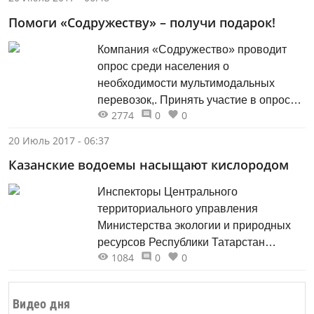
обманом предлагают интернет-
Помоги «Содружеству» – получи подарок!
пользователям бесплатные
установленные законом услуги по
Компания «Содружество» проводит
предоставлению сведений из единого
опрос среди населения о
государственного реестра
необходимости мультимодальных
недвижимости - за деньги. Обращаем
перевозок,. Принять участие в опросе
ваше внимание, что официальными
2774
0
0
можно на сайте АО «Содружество»,
сайтами Росреестра являются:
пройдя по ссылке:
20 Июль 2017 - 06:37
rosreestr.ru и...
https://docs.google.com/forms/d/e/1F
Казанские водоемы насыщают кислородом
Все пассажиры, принимающие участие
в данном опросе, автоматически
Инспекторы Центрального
становятся участниками розыгрыша
территориального управления
сертификатов на бесплатную разовую
Министерства экологии и природных
поездку в пригородном поезде в любом
ресурсов Республики Татарстан
направлении на полигоне
1084
0
0
обследовали качество воды и
обслуживания ППК АО...
состояние береговой полосы реки
Казанки. Особое внимание экологи
Видео дня
уделили соблюдению