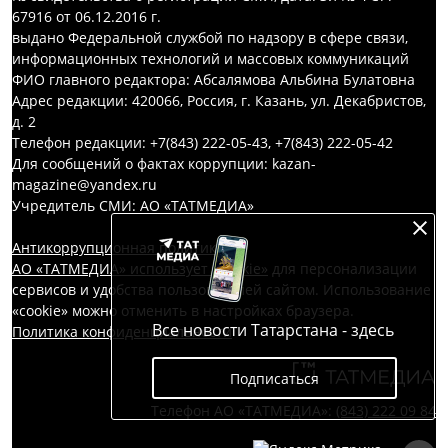
67916 от 06.12.2016 г.
выдано Федеральной службой по надзору в сфере связи,
информационных технологий и массовых коммуникаций
ФИО главного редактора: Абсалямова Альбина Булатовна
Адрес редакции: 420066, Россия, г. Казань, ул. Декабристов,
д. 2
Телефон редакции: +7(843) 222-05-43, +7(843) 222-05-42
Для сообщений о фактах коррупции: kazan-
magazine@yandex.ru
Учредитель СМИ: АО «ТАТМЕДИА»
Антикоррупционная политика
АО «ТАТМЕДИА» использует «cookie»
для персонализации
сервисов и удобства пользователей сайтом. Использование
«cookie» можно отменить в настройках браузера.
Все новости Татарстана - здесь
Политика конфиденциальности
Подписаться
Телефон АО «ТАТМЕДИА»:
(843) 222 09 84