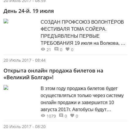
20 Июль 2017 - 08:59
состоятся в Казани. Возраст
День 24-й. 19 июля
участников фестиваля - от 18 до 35 лет
включительно. Положение фестиваля
СОЗДАН ПРОФСОЮЗ ВОЛОНТЁРОВ
и вся необходимая информация
ФЕСТИВАЛЯ ТОМА СОЙЕРА.
размещены на...
ПРЕДЪЯВЛЕНЫ ПЕРВЫЕ
ТРЕБОВАНИЯ 19 июля на Волкова, 19
21
0
0
в Казани получилось так, что
отсутствовала запланированно
20 Июль 2017 - 08:44
координатор фестиваля Анна
Открыта онлайн продажа билетов на
Джанбекова и незапланированно на
«Великий Болгар»!
некоторое время прораб Фоат Сафин.
Не говоря о высших сферах.
В этом году продажа билетов будет
Воспользовавшись этим, волонтёры
осуществляться только через систему
прямо на лесах учредили свой
онлайн продажи и завершится 10
профсоюз. Это уже серьёзно....
августа 2017г. Автобусы будут
1079
0
0
организованы 12 и 13 августа (суббота
и воскресенье) из городов: Казань,
20 Июль 2017 - 08:20
Набережные Челны, Нижнекамск,