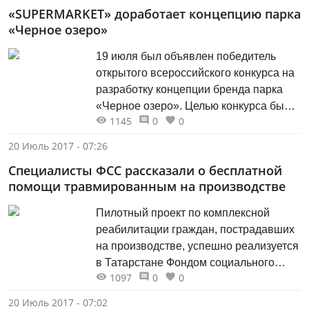
«SUPERMARKET» доработает концепцию парка
Елабуга, Альметьевск, Ульяновск.
«Черное озеро»
Казань Время отправления: 7:30 Пункт
отправления: Парковка у центрального
19 июля был объявлен победитель
стадиона Цена: 750 р. Набережные...
открытого всероссийского конкурса на
разработку концепции бренда парка
«Черное озеро». Целью конкурса была
1145
0
0
разработка современной концепции
парка, которая будет отражать его
20 Июль 2017 - 07:26
историю, составлять единое целое с
Специалисты ФСС рассказали о бесплатной
новым архитектурным обликом и
помощи травмированным на производстве
отвечать актуальным тенденциям в
сфере дизайна и коммуникации.
Пилотный проект по комплексной
Участники должны были разработать
реабилитации граждан, пострадавших
платформу бренда, придумать...
на производстве, успешно реализуется
в Татарстане Фондом социального
1097
0
0
страхования РФ по РТ совместно с
республиканским Минздравом и
20 Июль 2017 - 07:02