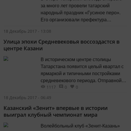
за много лет провели татарский
народный праздник «Гусиное перо».
Его организовали префектура
«Старый город», Фонд развития Старо-
18 Декабрь 2017 - 13:08
Татарской слободы и благоустройства
Улица эпохи Средневековья воссоздастся в
озера Кабан и гостинично-
центре Казани
развлекательный комплекс «Татарская
усадьба». И хотя это было только
В историческом центре столицы
театрализованное представление, гуся
Татарстана появится целый квартал с
ощипали по-настоящему и соблюли
ярмаркой и типичными постройками
главные элементы действа. А
средневекового периода. Отправной
первооткрывателем народного
1117
0
0
точкой в возрождении улицы станет
праздника...
реставрация памятника архитектуры
18 Декабрь 2017 - 06:49
рубежа 17-18 века Дома Михляева-
Казанский «Зенит» впервые в истории
Дряблова. В нем разместится детский
выиграл клубный чемпионат мира
образовательный центр «Ремесленная
мастерская» Музея изобразительных
Волейбольный клуб «Зенит-Казань»
искусств РТ. По плану, к 2020 году Дом