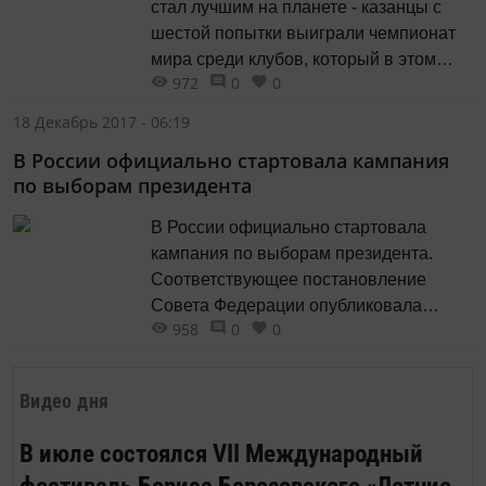
стал лучшим на планете - казанцы с
Михляева-Дряблова будет
шестой попытки выиграли чемпионат
восстановлен,...
мира среди клубов, который в этом
972
0
0
году прошёл в польских Лодзе и
Кракове. В финале «зенитовцы» в трех
18 Декабрь 2017 - 06:19
сетах практически не оставили шансов
В России официально стартовала кампания
итальянской «Чивитанове» и впервые
по выборам президента
в клубной истории завоевали мировую
корону. Перед стартом клубного...
В России официально стартовала
кампания по выборам президента.
Соответствующее постановление
Совета Федерации опубликовала
958
0
0
«Российская газета». Сегодня
кандидаты от партий и
самовыдвиженцы уже могут
Видео дня
официально начинать выдвигать свою
кандидатуру на съездах или собраниях
В июле состоялся VII Международный
инициативных групп и подавать
фестиваль Бориса Березовского «Летние