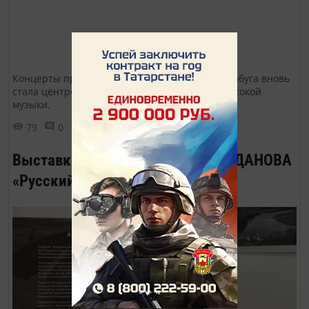
Концерты прошли на Шишкинских прудах. Елабуга вновь
стала центром притяжения для ценителей высокой
музыки.
79
0
0
Выставка фотографа Андрея БОГДАНОВА
«Русский пленэр»