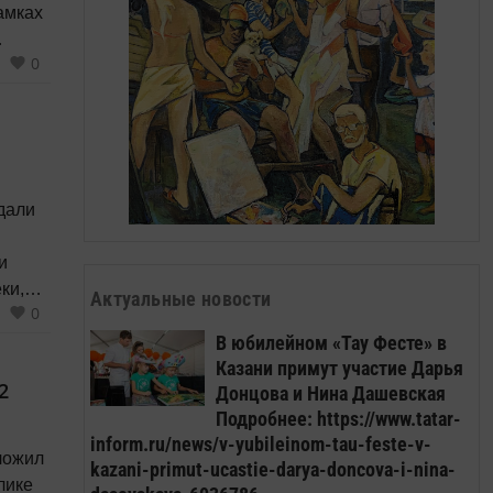
амках
0
ет
срочно
дали
и
ки,
Актуальные новости
0
а
В юбилейном «Тау Фесте» в
ли
Казани примут участие Дарья
2
Донцова и Нина Дашевская
с
Подробнее: https://www.tatar-
inform.ru/news/v-yubileinom-tau-feste-v-
ложил
kazani-primut-ucastie-darya-doncova-i-nina-
лике