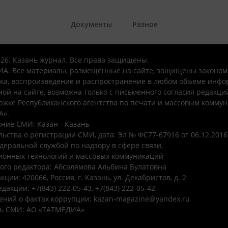
Документы
Разное
026. Казань журнал. Все права защищены.
А. Все материалы, размещенные на сайте, защищены законом
ка, воспроизведение и распространение в любом объеме инфо
ой на сайте, возможна только с письменного согласия редакци
ржке Республиканского агентства по печати и массовым комму
А».
ние СМИ: Казан - Казань
ьства о регистрации СМИ, дата: Эл № ФС77-67916 от 06.12.2016 
деральной службой по надзору в сфере связи,
онных технологий и массовых коммуникаций
ого редактора: Абсалямова Альбина Булатовна
ции: 420066, Россия, г. Казань, ул. Декабристов, д. 2
дакции: +7(843) 222-05-43, +7(843) 222-05-42
ений о фактах коррупции: kazan-magazine@yandex.ru
ь СМИ: АО «ТАТМЕДИА»