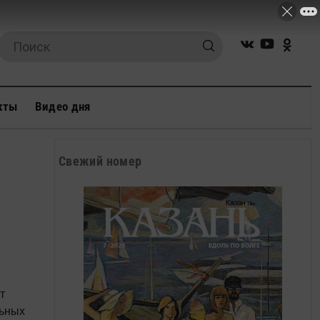
кты
Видео дня
Свежий номер
т
льных