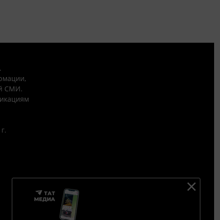
.
рмации,
й СМИ.
никациям
г.