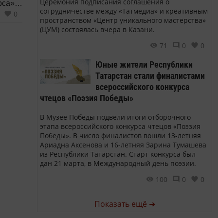
Церемония подписания соглашения о
са» -
сотрудничестве между «Татмедиа» и креативным
0
шает
пространством «Центр уникального мастерства»
(ЦУМ) состоялась вчера в Казани.
реда
71
0
0
Юные жители Республики
Татарстан стали финалистами
всероссийского конкурса
чтецов «Поэзия Победы»
В Музее Победы подвели итоги отборочного
этапа всероссийского конкурса чтецов «Поэзия
Победы». В число финалистов вошли 13-летняя
Ариадна Аксенова и 16-летняя Зарина Тумашева
из Республики Татарстан. Старт конкурса был
дан 21 марта, в Международный день поэзии.
100
0
0
Показать ещё ➜