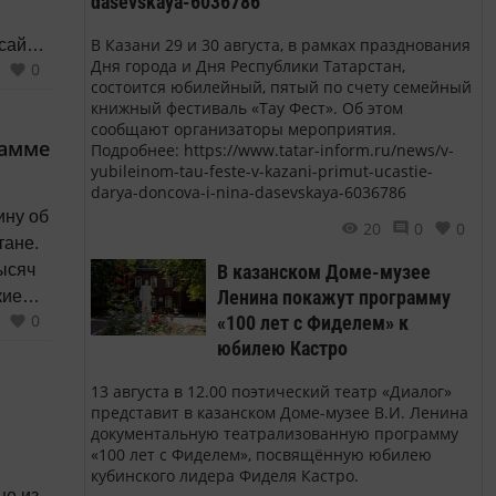
dasevskaya-6036786
В Казани 29 и 30 августа, в рамках празднования
сайте
Дня города и Дня Республики Татарстан,
0
состоится юбилейный, пятый по счету семейный
книжный фестиваль «Тау Фест». Об этом
т два
сообщают организаторы мероприятия.
рамме
Подробнее: https://www.tatar-inform.ru/news/v-
yubileinom-tau-feste-v-kazani-primut-ucastie-
 2,2
darya-doncova-i-nina-dasevskaya-6036786
ину об
20
0
0
тане.
В казанском Доме-музее
тысяч
Ленина покажут программу
кие
0
«100 лет с Фиделем» к
юбилею Кастро
рамму
13 августа в 12.00 поэтический театр «Диалог»
,
представит в казанском Доме-музее В.И. Ленина
документальную театрализованную программу
«100 лет с Фиделем», посвящённую юбилею
кубинского лидера Фиделя Кастро.
не из