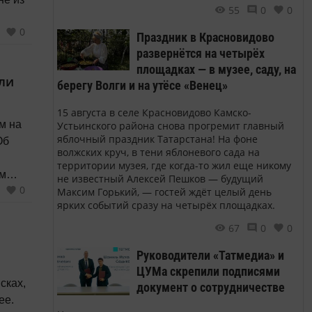
55
0
0
0
ель
Праздник в Красновидово
развернётся на четырёх
ацию
площадках — в музее, саду, на
или
берегу Волги и на утёсе «Венец»
15 августа в селе Красновидово Камско-
м на
Устьинского района снова прогремит главный
яблочный праздник Татарстана! На фоне
Об
волжских круч, в тени яблоневого сада на
территории музея, где когда-то жил еще никому
ом
не известный Алексей Пешков — будущий
0
Максим Горький, — гостей ждёт целый день
Кремля
ярких событий сразу на четырёх площадках.
зал
67
0
0
Руководители «Татмедиа» и
.
ЦУМа скрепили подписями
сках,
документ о сотрудничестве
ее.