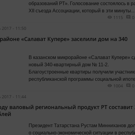
образований РТ». Голосование состоялось в р
XII съезда Ассоциации, который в эти минуты
1115
0
проходит в Казанском ГТРК «Корстон», сообща
«Татар-информ». Единственную кандидатуру,
 2017 - 11:50
которой предстояло сменить на этом посту до
районе «Салават Купере» заселили дом на 340
прекратившего свои полномочия Минсагита
Шакирова, предложил глава Спасского
муниципального района республики...
В казанском микрорайоне «Салават Купере» с
новый 340-квартирный дом № 11-2.
Благоустроенные квартиры получили участник
республиканской программы социальной ипоте
1004
0
учителя и врачи, сообщает «Татар-информ». Н
торжественную церемонию заселения приеха
 2017 - 11:44
десятки будущих новоселов с семьями, а также
году валовый региональный продукт РТ составит 
официальные лица. «Сегодня, в соответствии 
блей
поручением Президента РТ, сдаем дом 11-2.
Искренне желаю...
Президент Татарстана Рустам Минниханов до
о социально-экономической ситуации в респуб