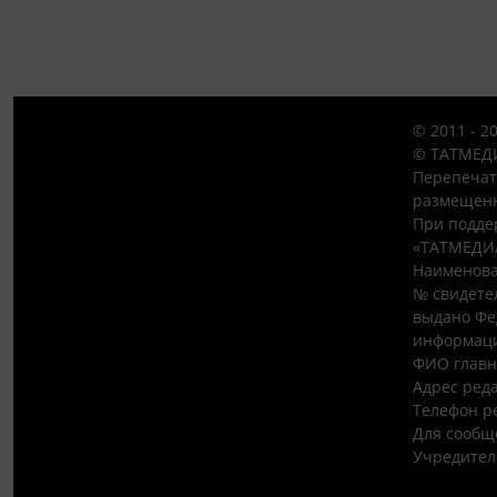
© 2011 - 2
© ТАТМЕДИ
Перепечат
размещенн
При подде
«ТАТМЕДИ
Наименова
№ свидетел
выдано Фе
информаци
ФИО главн
Адрес редак
Телефон ре
Для сообщ
Учредител