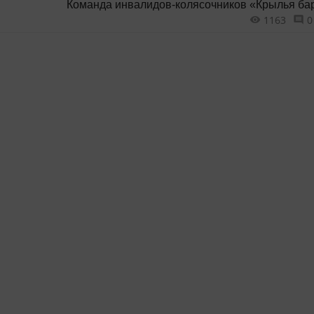
Команда инвалидов-колясочников «Крылья бар
1163
0
одна из самых молодых в стране, но это не ме
ей занимать призовые места на престижных
соревнованиях. Судьба каждого ее игрока - че
поражений,...